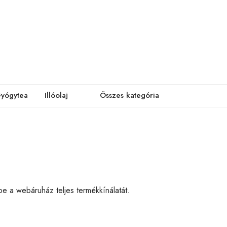
yógytea
Illóolaj
Összes kategória
be a webáruház teljes termékkínálatát.