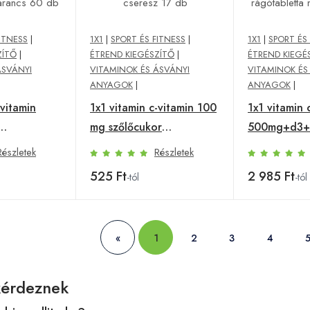
ITNESS
|
1X1
|
SPORT ÉS FITNESS
|
1X1
|
SPORT ÉS
ZÍTŐ
|
ÉTREND KIEGÉSZÍTŐ
|
ÉTREND KIEGÉ
ÁSVÁNYI
VITAMINOK ÉS ÁSVÁNYI
VITAMINOK ÉS
ANYAGOK
|
ANYAGOK
|
-vitamin
1x1 vitamin c-vitamin 100
1x1 vitamin 
mg szőlőcukor
500mg+d3+
rágótabletta cseresz 17
rágótablett
Részletek
Részletek
 narancs 60
db
db
525 Ft
2 985 Ft
-tól
-tól
«
1
2
3
4
kérdeznek