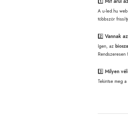
1️⃣ Mit árul a
A u-led.hu web
többször frissítj
2️⃣ Vannak a
Igen, az
biosza
Rendszeresen f
3️⃣ Milyen v
Tekintse meg a