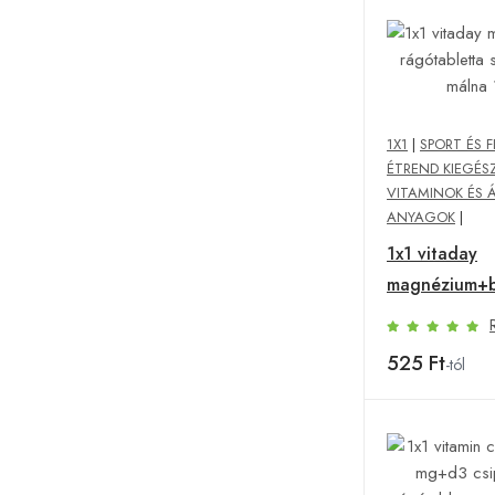
1X1
|
SPORT ÉS F
ÉTREND KIEGÉS
VITAMINOK ÉS 
ANYAGOK
|
1x1 vitaday
magnézium+
rágótabletta
szőlőcukorra
525 Ft
-tól
db