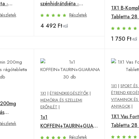
ta -
szénhidrátdiéta -
1X1 B-Kompl
önyebben
Kedvencek könnyebben -
Részletek
Részletek
Tabletta 28
Életmódkönyv
4 492 Ft
-tól
1 750 Ft
-tól
1X1
|
SPORT ÉS
ÉTREND KIEGÉ
1X1
|
ÉTRENDKIEGÉSZÍTŐK
|
VITAMINOK ÉS
MEMÓRIA ÉS SZELLEMI
n 200mg
ANYAGOK
|
ERŐNLÉT
|
ás
1X1 Vas For
1x1
 90 db
Részletek
Tabletta 28
KOFFEIN+TAURIN+GUARANA
30 db
Részletek