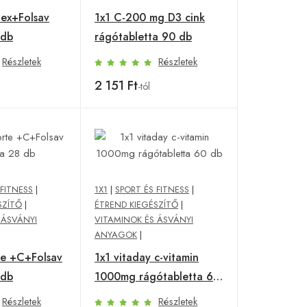
ex+Folsav
1x1 C-200 mg D3 cink
 db
rágótabletta 90 db
Részletek
Részletek
2 151 Ft
-tól
 FITNESS
|
1X1
|
SPORT ÉS FITNESS
|
SZÍTŐ
|
ÉTREND KIEGÉSZÍTŐ
|
 ÁSVÁNYI
VITAMINOK ÉS ÁSVÁNYI
ANYAGOK
|
te +C+Folsav
1x1 vitaday c-vitamin
 db
1000mg rágótabletta 60
db
Részletek
Részletek