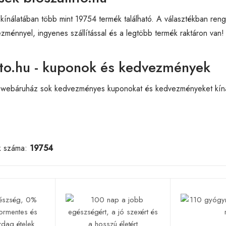
u kínálatában több mint 19754 termék található. A választékban reng
ménnyel, ingyenes szállítással és a legtöbb termék raktáron van!
ito.hu - kuponok és kedvezmények
u webáruház sok kedvezményes kuponokat és kedvezményeket kínál.
k száma:
19754