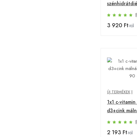
szénhidrátdié
Desszertek k
3 920 Ft
-tól
ÚJ TERMÉKEK
|
1x1 c-vitami
d3+cink máln
rágótabletta
2 193 Ft
-tól