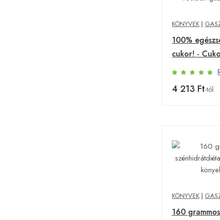
KÖNYVEK
|
GAS
100% egészs
cukor! - Cuk
rostban gazd
4 213 Ft
-tól
KÖNYVEK
|
GAS
160 grammos