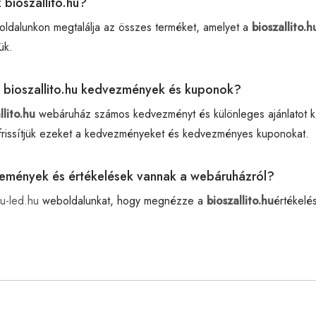
z bioszallito.hu?
oldalunkon megtalálja az összes terméket, amelyet a
bioszallito.h
ük.
z bioszallito.hu kedvezmények és kuponok?
llito.hu
webáruház számos kedvezményt és különleges ajánlatot kí
rissítjük ezeket a kedvezményeket és kedvezményes kuponokat.
élemények és értékelések vannak a webáruházról?
u-led.hu
weboldalunkat, hogy megnézze a
bioszallito.hu
értékelés