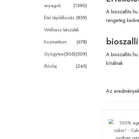
anyagok
(1390)
A bioszallito.h
Étel táplálkozás
(859)
rengeteg kedvez
Wellness készülék
bioszall
Kozmetikum
(678)
Gyógytea
(505)
(509)
A bioszallito.h
kínálnak
Illóolaj
(245)
Az eredménye