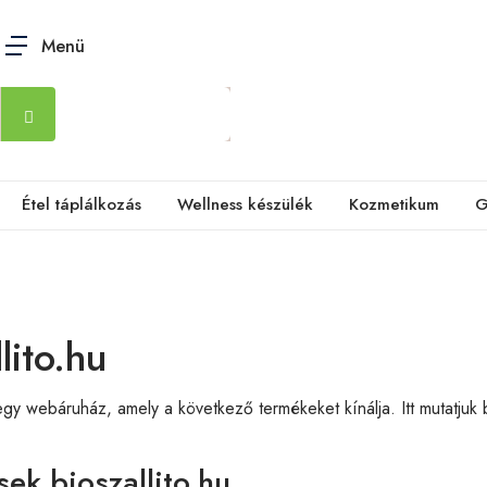
Menü
Étel táplálkozás
Wellness készülék
Kozmetikum
G
lito.hu
gy webáruház, amely a következő termékeket kínálja. Itt mutatjuk 
sek bioszallito.hu