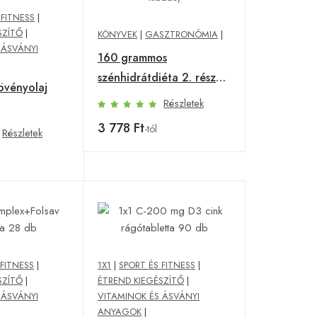
 FITNESS
|
SZÍTŐ
|
KÖNYVEK
|
GASZTRONÓMIA
|
 ÁSVÁNYI
160 grammos
szénhidrátdiéta 2. rész
övényolaj
(új kiadás)
Részletek
3 778 Ft
-tól
Részletek
 FITNESS
|
1X1
|
SPORT ÉS FITNESS
|
SZÍTŐ
|
ÉTREND KIEGÉSZÍTŐ
|
 ÁSVÁNYI
VITAMINOK ÉS ÁSVÁNYI
ANYAGOK
|