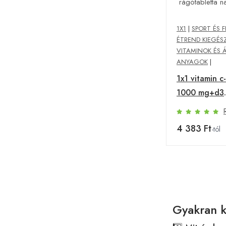
1X1
|
SPORT ÉS F
ÉTREND KIEGÉS
VITAMINOK ÉS 
ANYAGOK
|
1x1 vitamin c
1000 mg+d3
csipkebogyó
rágótabletta
4 383 Ft
-tól
db
Gyakran 