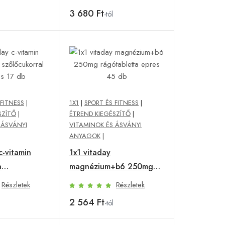
3 680 Ft
-tól
 FITNESS
|
1X1
|
SPORT ÉS FITNESS
|
SZÍTŐ
|
ÉTREND KIEGÉSZÍTŐ
|
 ÁSVÁNYI
VITAMINOK ÉS ÁSVÁNYI
ANYAGOK
|
c-vitamin
1x1 vitaday
a
magnézium+b6 250mg
l narancs 17
rágótabletta epres 45 db
Részletek
Részletek
2 564 Ft
-tól