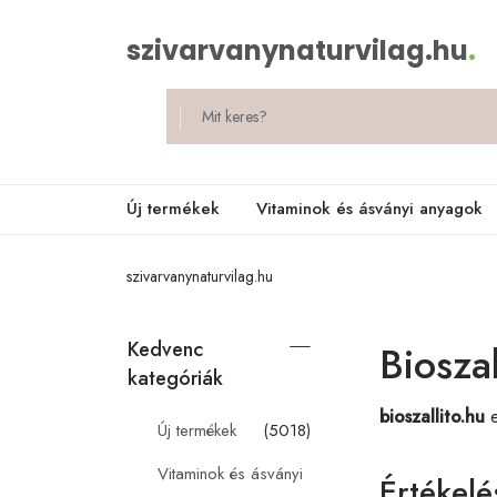
szivarvanynaturvilag.hu
.
Új termékek
Vitaminok és ásványi anyagok
szivarvanynaturvilag.hu
Kedvenc
Bioszal
kategóriák
bioszallito.hu
e
Új termékek
(5018)
Vitaminok és ásványi
Értékelé