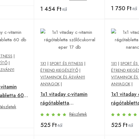
1 750 Ft
1 454 Ft
-tól
-tól
ITNESS
|
ZÍTŐ
|
1X1
|
SPORT ÉS FITNESS
|
1X1
|
SPORT ÉS
ÁSVÁNYI
ÉTREND KIEGÉSZÍTŐ
|
ÉTREND KIEGÉ
VITAMINOK ÉS ÁSVÁNYI
VITAMINOK ÉS
ANYAGOK
|
ANYAGOK
|
-vitamin
1x1 vitaday c-vitamin
1x1 vitaday 
abletta 60
rágótabletta
rágótablett
Részletek
szőlőcukorral eper 17 db
szőlőcukorra
Részletek
db
525 Ft
525 Ft
-tól
-tól