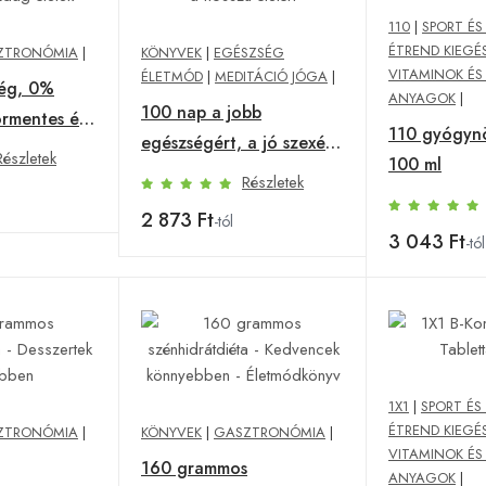
110
|
SPORT ÉS
ÉTREND KIEGÉ
ZTRONÓMIA
|
KÖNYVEK
|
EGÉSZSÉG
VITAMINOK ÉS
ÉLETMÓD
|
MEDITÁCIÓ JÓGA
|
ég, 0%
ANYAGOK
|
100 nap a jobb
ormentes és
110 gyógyn
egészségért, a jó szexért
ag ételek
Részletek
100 ml
és a hosszú életért
Részletek
2 873 Ft
-tól
3 043 Ft
-tól
1X1
|
SPORT ÉS
ÉTREND KIEGÉ
ZTRONÓMIA
|
KÖNYVEK
|
GASZTRONÓMIA
|
VITAMINOK ÉS
160 grammos
ANYAGOK
|