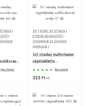
 FITNESS
|
1X1
|
SPORT ÉS FITNESS
|
SZÍTŐ
|
ÉTREND KIEGÉSZÍTŐ
|
 ÁSVÁNYI
VITAMINOK ÉS ÁSVÁNYI
ANYAGOK
|
1x1 vitaday multivitamin
n+cink+vas
rágótabletta
a 60 db
szőlőcukorral erdei 17 db
Részletek
Részletek
525 Ft
-tól