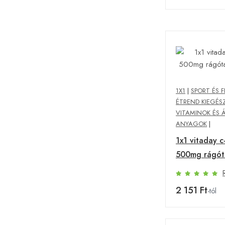
1X1
|
SPORT ÉS F
ÉTREND KIEGÉS
VITAMINOK ÉS 
ANYAGOK
|
1x1 vitaday c
500mg rágót
db
2 151 Ft
-tól