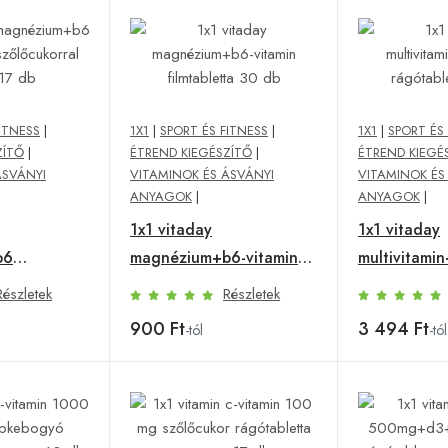
ITNESS
|
1X1
|
SPORT ÉS FITNESS
|
1X1
|
SPORT ÉS
ZÍTŐ
|
ÉTREND KIEGÉSZÍTŐ
|
ÉTREND KIEGÉ
ÁSVÁNYI
VITAMINOK ÉS ÁSVÁNYI
VITAMINOK ÉS
ANYAGOK
|
ANYAGOK
|
1x1 vitaday
1x1 vitaday
b6
magnézium+b6-vitamin
multivitami
filmtabletta 30 db
rágótablett
Részletek
Részletek
l málna 17
900 Ft
3 494 Ft
-tól
-tól