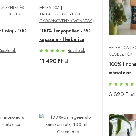
LMISZEREK ÉS
HERBATICA
|
IS ÉTKEZÉSI
TÁPLÁLÉKKIEGÉSZÍTŐK
|
GYÓGYNÖVÉNY KIVONATOK
|
 olaj - 100
100% fenyőpollen - 90
kapszula - Herbatica
HERBATICA
|
E
Részletek
Részletek
KIEGÉSZÍTŐK
|
11 490 Ft
-tól
100% finomr
máriatövis -
Herbatica 
(Balenie): 5
3 320 Ft
-tól