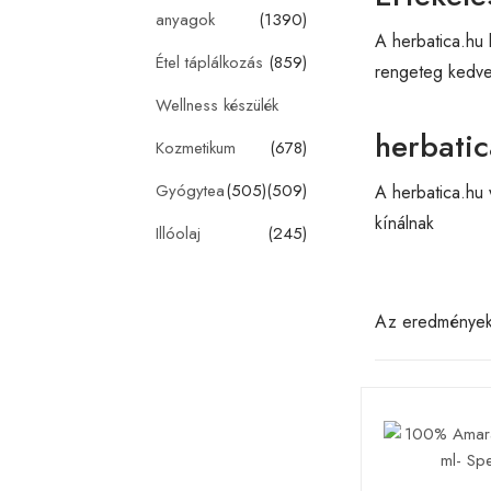
anyagok
(1390)
A herbatica.hu 
Étel táplálkozás
(859)
rengeteg kedvez
Wellness készülék
herbati
Kozmetikum
(678)
Gyógytea
(505)
(509)
A herbatica.hu
kínálnak
Illóolaj
(245)
Az eredménye