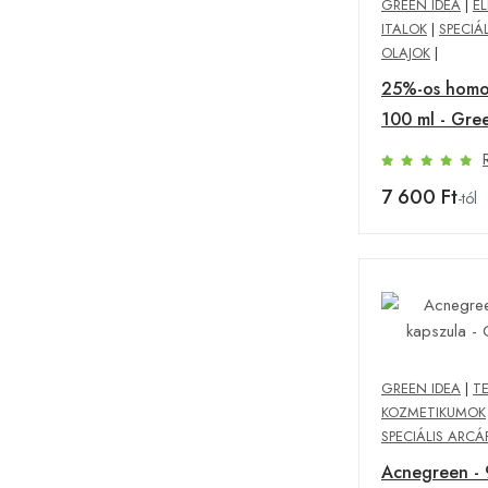
GREEN IDEA
|
ÉL
ITALOK
|
SPECIÁL
OLAJOK
|
25%-os homok
100 ml - Gre
7 600 Ft
-tól
GREEN IDEA
|
T
KOZMETIKUMOK
SPECIÁLIS ARCÁ
Acnegreen -