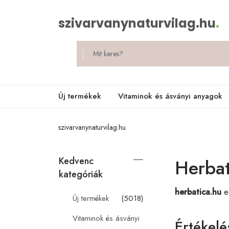
szivarvanynaturvilag.hu
.
Új termékek
Vitaminok és ásványi anyagok
szivarvanynaturvilag.hu
Kedvenc
Herbat
kategóriák
herbatica.hu
eg
Új termékek
(5018)
Vitaminok és ásványi
Értékelé