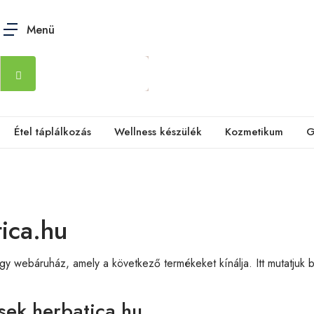
Menü
Étel táplálkozás
Wellness készülék
Kozmetikum
G
ica.hu
y webáruház, amely a következő termékeket kínálja. Itt mutatjuk b
sek herbatica.hu