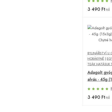
Chytré horá
3 490 Ft
-tól
BYLINÁŘSTVÍ U 
HORÁKYNĚ
|
EG
TEÁK HATÁSUK 
Adagolt gyóg
alvás - 45g (
Bylinářství U
horákyně
3 490 Ft
-tól