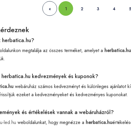
«
1
2
3
4
kérdeznek
az herbatica.hu?
oldalunkon megtalálja az összes terméket, amelyet a
herbatica.hu
ük.
z herbatica.hu kedvezmények és kuponok?
tica.hu
webáruház számos kedvezményt és különleges ajánlatot kín
rissítjük ezeket a kedvezményeket és kedvezményes kuponokat.
élemények és értékelések vannak a webáruházról?
u-led.hu
weboldalunkat, hogy megnézze a
herbatica.hu
értékelés