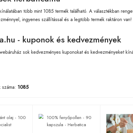
kínálatában több mint 1085 termék található. A választékban renget
ménnyel, ingyenes szállítással és a legtöbb termék raktáron van!
ca.hu - kuponok és kedvezmények
 webáruház sok kedvezményes kuponokat és kedvezményeket kínál. 
k száma:
1085