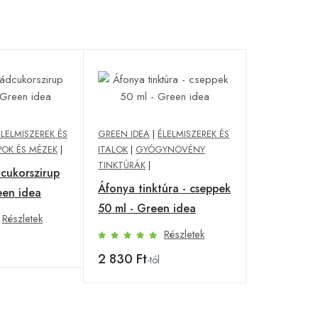
ÉLELMISZEREK ÉS
GREEN IDEA
|
ÉLELMISZEREK ÉS
POK ÉS MÉZEK
|
ITALOK
|
GYÓGYNÖVÉNY
TINKTÚRÁK
|
cukorszirup
Áfonya tinktúra - cseppek
een idea
50 ml - Green idea
Részletek
Részletek
2 830 Ft
-tól