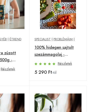
GYÉB
|
ÉTREND
SPECIALIST
|
PROBLÉMÁIM
|
100% hidegen sajtolt
a zúzott
szezámmagolaj -
 500g -
Specialist - 100 ml
Részletek
Csomagolás
Részletek
5 290 Ft
-tól
00 g