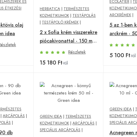
ELMISZEREK ÉS
ECOLATIER
|
T
IS ÉTKEZÉSI
KOZMETIKUMO
HERBATICA
|
TERMÉSZETES
ARCKRÉMEK
|
KOZMETIKUMOK
|
TESTÁPOLÁS
|
TESTÁPOLÓ KRÉMEK
|
tövis olaj
5 az 1-ben 
2 x Sofia krém visszerekre
en idea
arckrém - 50
piócakivonattal - 150 ml -
Ecolatier
Részletek
Herbatica
Részletek
5 100 Ft
-tól
15 180 Ft
-tól
ERMÉSZETES
GREEN IDEA
|
|
ARCÁPOLÁS
|
KOZMETIKUMO
GREEN IDEA
|
TERMÉSZETES
POLÁS
|
SPECIÁLIS AR
KOZMETIKUMOK
|
ARCÁPOLÁS
|
SPECIÁLIS ARCÁPOLÁS
|
 90 db
Acnegreen r