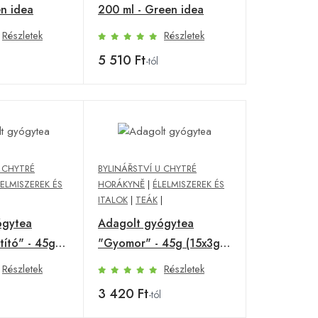
en idea
200 ml - Green idea
Részletek
Részletek
5 510 Ft
-tól
U CHYTRÉ
BYLINÁŘSTVÍ U CHYTRÉ
LELMISZEREK ÉS
HORÁKYNĚ
|
ÉLELMISZEREK ÉS
|
ITALOK
|
TEÁK
|
ógytea
Adagolt gyógytea
tító" - 45g
"Gyomor" - 45g (15x3g)-
nářství U
Bylinářství U Chytré
Részletek
Részletek
ákyně
horákyně
3 420 Ft
-tól