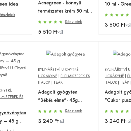
Acnegreen - könnyű
reen idea
10 ml - Gre
természetes krém 50 ml -
Részletek
Green idea
Részletek
3 600 Ft
-tól
5 510 Ft
-tól
BYLINÁŘSTVÍ U CHYTRÉ
BYLINÁŘSTVÍ 
HORÁKYNĚ
|
ÉLELMISZEREK ÉS
HORÁKYNĚ
|
É
ITALOK
|
TEÁK
|
ITALOK
|
TEÁK
CHYTRÉ
Adagolt gyógytea
Adagolt gy
LMISZEREK ÉS
"Békés elme"- 45g
"Cukor pusz
(15x3g) - Bylinářství U
(15x3g)- Byli
Részletek
gynövénytea
Chytré horákyně
Chytré hor
3 240 Ft
3 240 Ft
y – 45 g
-tól
-tól
nářství U