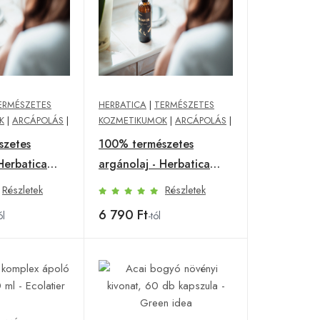
ERMÉSZETES
HERBATICA
|
TERMÉSZETES
K
|
ARCÁPOLÁS
|
KOZMETIKUMOK
|
ARCÁPOLÁS
|
szetes
100% természetes
Herbatica
argánolaj - Herbatica
Objem): 100
Mennyiség (Objem): 50 ml
Részletek
Részletek
6 790 Ft
ól
-tól