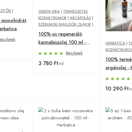
SZÍTŐK
|
GREEN IDEA
|
TERMÉSZETES
KOZMETIKUMOK
|
ARCÁPOLÁS
|
n monohidrát
SZÉRUMOK EMULZIÓK OLAJOK
|
erbatica
100%-os regeneráló
Részletek
kannabiszolaj 100 ml -
HERBATICA
|
T
KOZMETIKUMO
Green idea
Részletek
100% termé
3 780 Ft
-tól
argánolaj - 
Mennyiség (
ml
10 290 Ft
-t