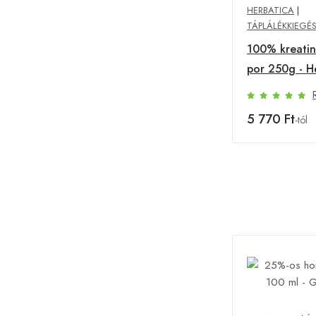
HERBATICA
|
TÁPLÁLÉKKIEGÉ
100% kreati
por 250g - H
5 770 Ft
-tól