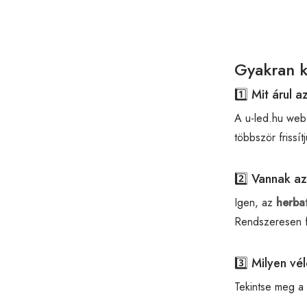
Gyakran 
1️⃣ Mit árul 
A u-led.hu web
többször frissítj
2️⃣ Vannak a
Igen, az
herba
Rendszeresen f
3️⃣ Milyen v
Tekintse meg a