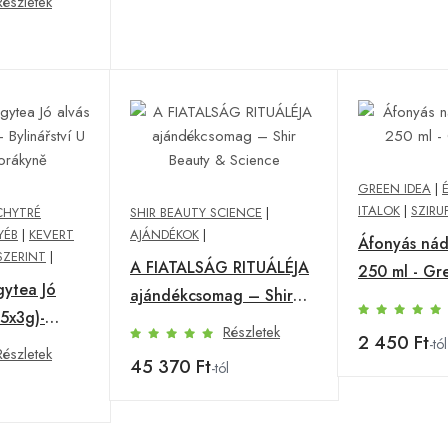
Részletek
kyně
GREEN IDEA
|
ITALOK
|
SZIRU
CHYTRÉ
SHIR BEAUTY SCIENCE
|
YÉB
|
KEVERT
AJÁNDÉKOK
|
Áfonyás nád
SZERINT
|
A FIATALSÁG RITUÁLÉJA
250 ml - Gr
ytea Jó
ajándékcsomag – Shir
15x3g)-
Beauty & Science
Részletek
2 450 Ft
 Chytré
-tól
Részletek
45 370 Ft
-tól