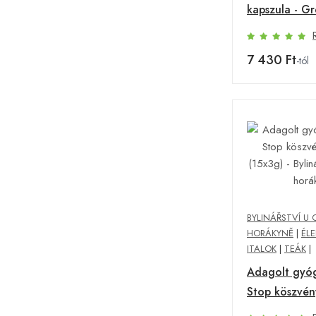
kapszula - G
7 430 Ft
-tól
BYLINÁŘSTVÍ U 
HORÁKYNĚ
|
ÉLE
ITALOK
|
TEÁK
|
Adagolt gyó
Stop köszvén
(15x3g) - Byli