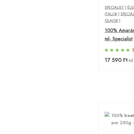
SPECIALIST
|
ÉLE
ITALOK
|
SPECIÁL
OLAJOK
|
100% Amaránt
ml- Specialist
17 590 Ft
-tól