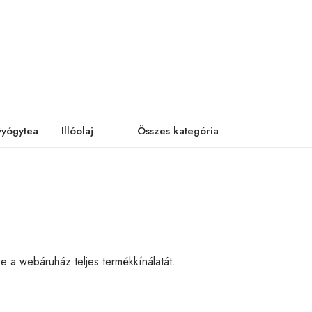
yógytea
Illóolaj
Összes kategória
e a webáruház teljes termékkínálatát.