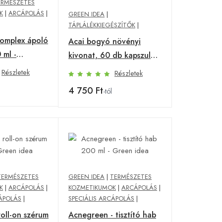
ERMÉSZETES
K
|
ARCÁPOLÁS
|
GREEN IDEA
|
TÁPLÁLÉKKIEGÉSZÍTŐK
|
komplex ápoló
Acai bogyó növényi
 ml -
kivonat, 60 db kapszula -
Green idea
Részletek
Részletek
4 750 Ft
-tól
TERMÉSZETES
GREEN IDEA
|
TERMÉSZETES
K
|
ARCÁPOLÁS
|
KOZMETIKUMOK
|
ARCÁPOLÁS
|
CÁPOLÁS
|
SPECIÁLIS ARCÁPOLÁS
|
oll-on szérum
Acnegreen - tisztító hab