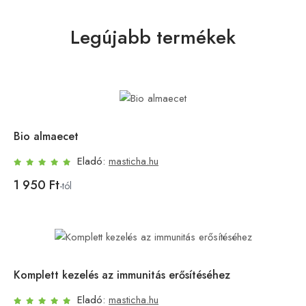
Legújabb termékek
Bio almaecet
Eladó:
masticha.hu
1 950 Ft
-tól
Komplett kezelés az immunitás erősítéséhez
Eladó:
masticha.hu