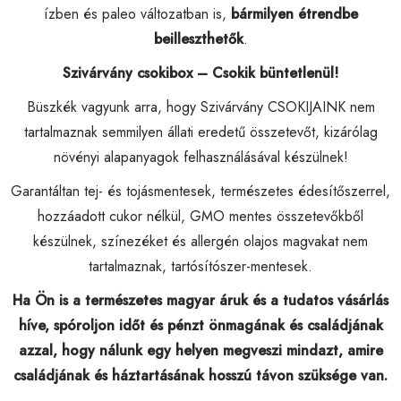
ízben és paleo változatban is,
bármilyen étrendbe
beilleszthetők
.
Szivárvány csokibox – Csokik büntetlenül!
Büszkék vagyunk arra, hogy Szivárvány CSOKIJAINK nem
tartalmaznak semmilyen állati eredetű összetevőt, kizárólag
növényi alapanyagok felhasználásával készülnek!
Garantáltan tej- és tojásmentesek, természetes édesítőszerrel,
hozzáadott cukor nélkül, GMO mentes összetevőkből
készülnek, színezéket és allergén olajos magvakat nem
tartalmaznak, tartósítószer-mentesek.
Ha Ön is a természetes magyar áruk és a tudatos vásárlás
híve, spóroljon időt és pénzt önmagának és családjának
azzal, hogy nálunk egy helyen megveszi mindazt, amire
családjának és háztartásának hosszú távon szüksége van.