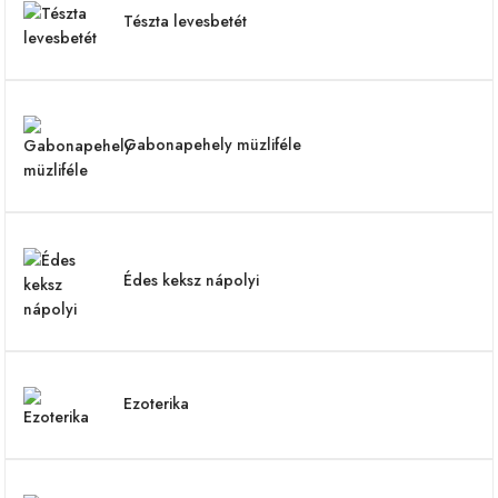
Tészta levesbetét
Gabonapehely müzliféle
Édes keksz nápolyi
Ezoterika