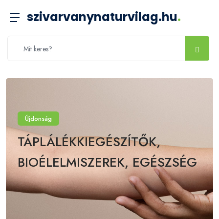
szivarvanynaturvilag.hu
.
Újdonság
TÁPLÁLÉKKIEGÉSZÍTŐK,
BIOÉLELMISZEREK, EGÉSZSÉG