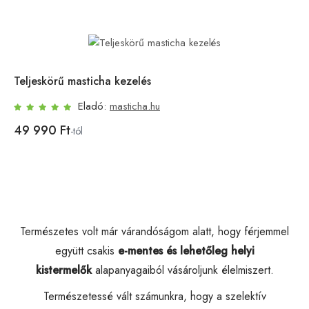
Teljeskörű masticha kezelés
Eladó:
masticha.hu
49 990 Ft
-tól
Természetes volt már várandóságom alatt, hogy férjemmel
együtt csakis
e-mentes és lehetőleg
helyi
kistermelők
alapanyagaiból vásároljunk élelmiszert.
Természetessé vált számunkra, hogy a szelektív