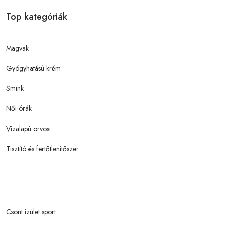
Top kategóriák
Magvak
Gyógyhatású krém
Smink
Női órák
Vízalapú orvosi
Tisztító és fertőtlenítőszer
Csont izület sport