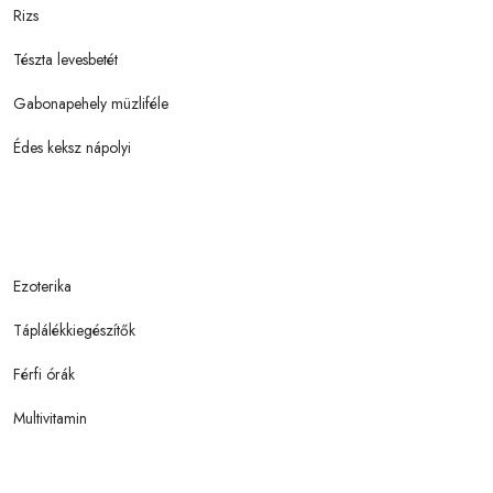
Rizs
Tészta levesbetét
Gabonapehely müzliféle
Édes keksz nápolyi
Ezoterika
Táplálékkiegészítők
Férfi órák
Multivitamin
Gasztronómia