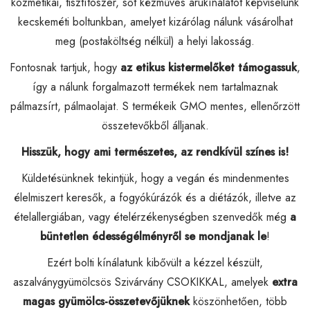
kozmetikai, tisztítószer, sőt kézműves árukínálatot képviselünk
kecskeméti boltunkban, amelyet kizárólag nálunk vásárolhat
meg (postaköltség nélkül) a helyi lakosság.
Fontosnak tartjuk, hogy
az etikus kistermelőket támogassuk
,
így a nálunk forgalmazott termékek nem tartalmaznak
pálmazsírt, pálmaolajat. S termékeik GMO mentes, ellenőrzött
összetevőkből álljanak.
Hisszük, hogy ami természetes, az rendkívül színes is!
Küldetésünknek tekintjük, hogy a vegán és mindenmentes
élelmiszert keresők, a fogyókúrázók és a diétázók, illetve az
ételallergiában, vagy ételérzékenységben szenvedők még
a
büntetlen édességélményről se mondjanak le
!
Ezért bolti kínálatunk kibővült a kézzel készült,
aszalványgyümölcsös Szivárvány CSOKIKKAL, amelyek
extra
magas gyümölcs-összetevőjüknek
köszönhetően, több