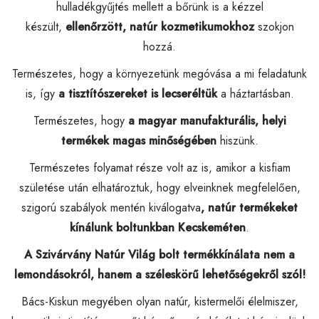
hulladékgyűjtés mellett a bőrünk is a kézzel
készült,
ellenőrzött,
natúr kozmetikumokhoz
szokjon
hozzá.
Természetes, hogy a környezetünk megóvása a mi feladatunk
is, így
a tisztítószereket is lecseréltük
a háztartásban.
Természetes, hogy
a magyar manufakturális, helyi
termékek magas minőségében
hiszünk.
Természetes folyamat része volt az is, amikor a kisfiam
születése után elhatároztuk, hogy elveinknek megfelelően,
szigorú szabályok mentén kiválogatva
, natúr termékeket
kínálunk boltunkban Kecskeméten
.
A Szivárvány Natúr Világ bolt termékkínálata nem a
lemondásokról, hanem a széleskörű lehetőségekről szól!
Bács-Kiskun megyében olyan natúr, kistermelői élelmiszer,