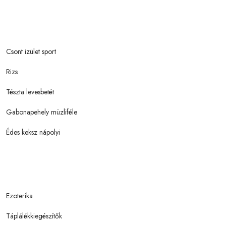
Csont izület sport
Rizs
Tészta levesbetét
Gabonapehely müzliféle
Édes keksz nápolyi
Ezoterika
Táplálékkiegészítők