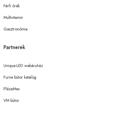
Férfi órák
Multivitamin
Gasztronómia
Partnerek
Unique-LED webáruház
Furne bútor katalóg
PlázaMax
VM bútor