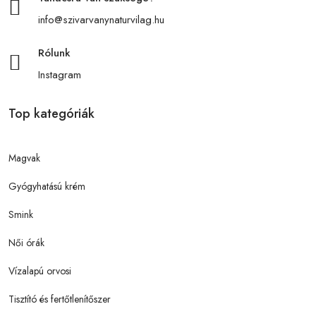
info@szivarvanynaturvilag.hu
Rólunk
Instagram
Top kategóriák
Magvak
Gyógyhatású krém
Smink
Női órák
Vízalapú orvosi
Tisztító és fertőtlenítőszer