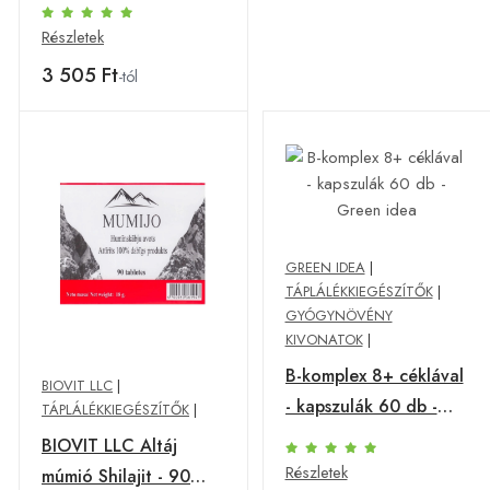
tabletta - TML
Részletek
3 505 Ft
-tól
GREEN IDEA
|
TÁPLÁLÉKKIEGÉSZÍTŐK
|
GYÓGYNÖVÉNY
KIVONATOK
|
B-komplex 8+ céklával
BIOVIT LLC
|
- kapszulák 60 db -
TÁPLÁLÉKKIEGÉSZÍTŐK
|
Green idea
BIOVIT LLC Altáj
Részletek
múmió Shilajit - 90