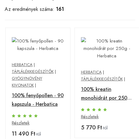
Az eredmények száma:
161
HERBATICA
|
TÁPLÁLÉKKIEGÉSZÍTŐK
|
HERBATICA
|
GYÓGYNÖVÉNY
TÁPLÁLÉKKIEGÉSZÍTŐK
|
KIVONATOK
|
100% kreatin
100% fenyőpollen - 90
monohidrát por 250g
kapszula - Herbatica
- Herbatica
Részletek
Részletek
5 770 Ft
-tól
11 490 Ft
-tól