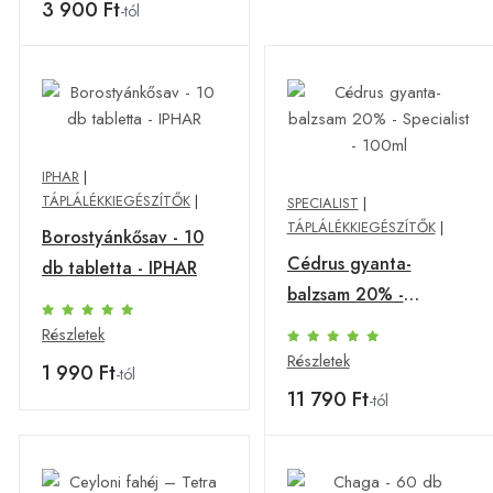
3 900 Ft
-tól
IPHAR
|
TÁPLÁLÉKKIEGÉSZÍTŐK
|
SPECIALIST
|
TÁPLÁLÉKKIEGÉSZÍTŐK
|
Borostyánkősav - 10
Cédrus gyanta-
db tabletta - IPHAR
balzsam 20% -
Specialist - 100ml
Részletek
Részletek
1 990 Ft
-tól
11 790 Ft
-tól