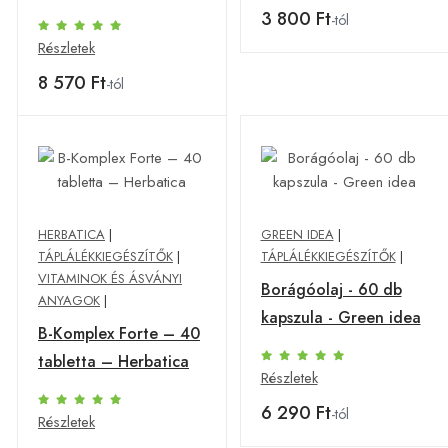
tabletta - TML
3 800 Ft
-tól
Részletek
8 570 Ft
-tól
HERBATICA
|
GREEN IDEA
|
TÁPLÁLÉKKIEGÉSZÍTŐK
|
TÁPLÁLÉKKIEGÉSZÍTŐK
|
VITAMINOK ÉS ÁSVÁNYI
Borágóolaj - 60 db
ANYAGOK
|
kapszula - Green idea
B-Komplex Forte – 40
tabletta – Herbatica
Részletek
6 290 Ft
-tól
Részletek