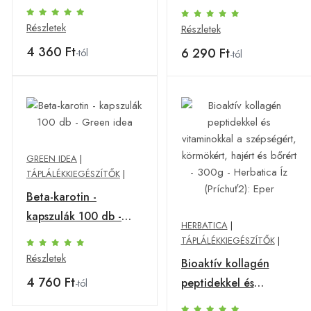
Green idea
Részletek
Részletek
4 360 Ft
6 290 Ft
-tól
-tól
GREEN IDEA
|
TÁPLÁLÉKKIEGÉSZÍTŐK
|
Beta-karotin -
kapszulák 100 db -
HERBATICA
|
Green idea
TÁPLÁLÉKKIEGÉSZÍTŐK
|
Részletek
Bioaktív kollagén
4 760 Ft
peptidekkel és
-tól
vitaminokkal a