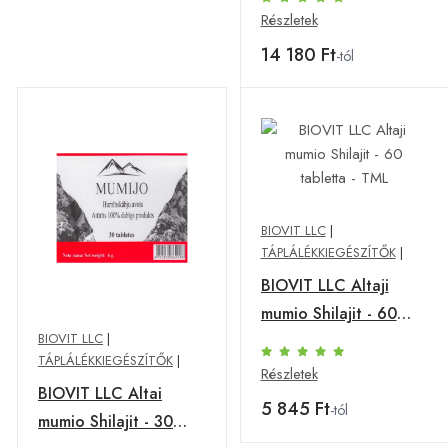
szépségért,
Részletek
körmökért, hajért és
14 180 Ft
-tól
bőrért - 300g -
Herbatica Íz
(Príchuť2): Eper
BIOVIT LLC
|
TÁPLÁLÉKKIEGÉSZÍTŐK
|
BIOVIT LLC Altaji
mumio Shilajit - 60
BIOVIT LLC
|
tabletta - TML
TÁPLÁLÉKKIEGÉSZÍTŐK
|
Részletek
BIOVIT LLC Altai
5 845 Ft
-tól
mumio Shilajit - 30