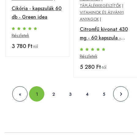
TÁPLÁLÉKKIEGÉSZÍTŐK
|
Cikória - kapszulák 60
VITAMINOK ÉS ÁSVÁNYI
db - Green idea
ANYAGOK
|
Citromfű kivonat 430
Részletek
mg - 60 kapszula -
3 780 Ft
Herbatica
-tól
Részletek
5 280 Ft
-tól
«
1
2
3
4
5