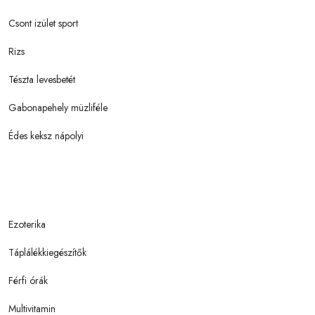
Csont izület sport
Rizs
Tészta levesbetét
Gabonapehely müzliféle
Édes keksz nápolyi
Ezoterika
Táplálékkiegészítők
Férfi órák
Multivitamin