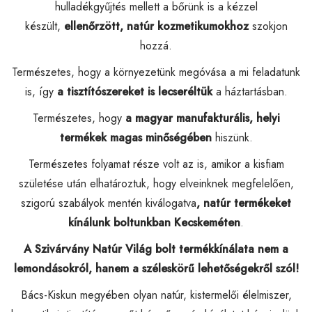
hulladékgyűjtés mellett a bőrünk is a kézzel
készült,
ellenőrzött,
natúr kozmetikumokhoz
szokjon
hozzá.
Természetes, hogy a környezetünk megóvása a mi feladatunk
is, így
a tisztítószereket is lecseréltük
a háztartásban.
Természetes, hogy
a magyar manufakturális, helyi
termékek magas minőségében
hiszünk.
Természetes folyamat része volt az is, amikor a kisfiam
születése után elhatároztuk, hogy elveinknek megfelelően,
szigorú szabályok mentén kiválogatva
, natúr termékeket
kínálunk boltunkban Kecskeméten
.
A Szivárvány Natúr Világ bolt termékkínálata nem a
lemondásokról, hanem a széleskörű lehetőségekről szól!
Bács-Kiskun megyében olyan natúr, kistermelői élelmiszer,