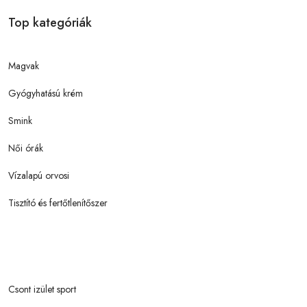
Top kategóriák
Magvak
Gyógyhatású krém
Smink
Női órák
Vízalapú orvosi
Tisztító és fertőtlenítőszer
Csont izület sport