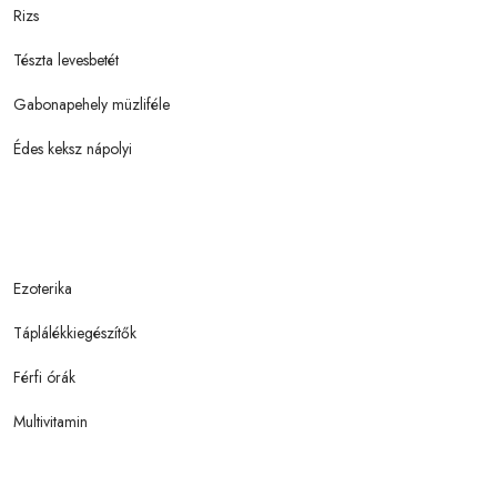
Rizs
Tészta levesbetét
Gabonapehely müzliféle
Édes keksz nápolyi
Ezoterika
Táplálékkiegészítők
Férfi órák
Multivitamin
Gasztronómia