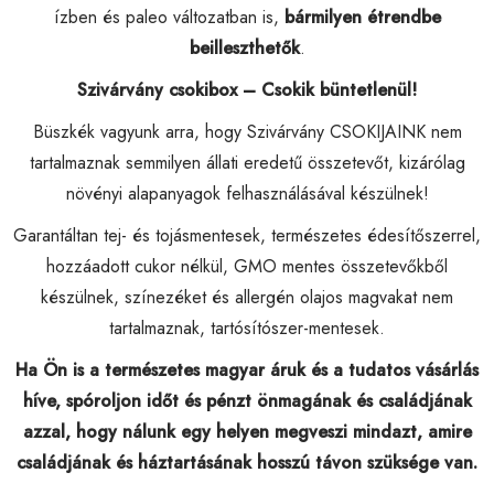
ízben és paleo változatban is,
bármilyen étrendbe
beilleszthetők
.
Szivárvány csokibox – Csokik büntetlenül!
Büszkék vagyunk arra, hogy Szivárvány CSOKIJAINK nem
tartalmaznak semmilyen állati eredetű összetevőt, kizárólag
növényi alapanyagok felhasználásával készülnek!
Garantáltan tej- és tojásmentesek, természetes édesítőszerrel,
hozzáadott cukor nélkül, GMO mentes összetevőkből
készülnek, színezéket és allergén olajos magvakat nem
tartalmaznak, tartósítószer-mentesek.
Ha Ön is a természetes magyar áruk és a tudatos vásárlás
híve, spóroljon időt és pénzt önmagának és családjának
azzal, hogy nálunk egy helyen megveszi mindazt, amire
családjának és háztartásának hosszú távon szüksége van.