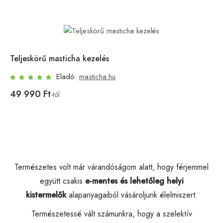
Teljeskörű masticha kezelés
Eladó:
masticha.hu
49 990 Ft
-tól
Természetes volt már várandóságom alatt, hogy férjemmel
együtt csakis
e-mentes és lehetőleg
helyi
kistermelők
alapanyagaiból vásároljunk élelmiszert.
Természetessé vált számunkra, hogy a szelektív