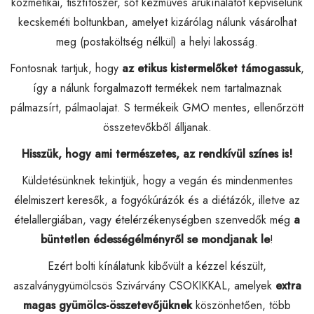
kozmetikai, tisztítószer, sőt kézműves árukínálatot képviselünk
kecskeméti boltunkban, amelyet kizárólag nálunk vásárolhat
meg (postaköltség nélkül) a helyi lakosság.
Fontosnak tartjuk, hogy
az etikus kistermelőket támogassuk
,
így a nálunk forgalmazott termékek nem tartalmaznak
pálmazsírt, pálmaolajat. S termékeik GMO mentes, ellenőrzött
összetevőkből álljanak.
Hisszük, hogy ami természetes, az rendkívül színes is!
Küldetésünknek tekintjük, hogy a vegán és mindenmentes
élelmiszert keresők, a fogyókúrázók és a diétázók, illetve az
ételallergiában, vagy ételérzékenységben szenvedők még
a
büntetlen édességélményről se mondjanak le
!
Ezért bolti kínálatunk kibővült a kézzel készült,
aszalványgyümölcsös Szivárvány CSOKIKKAL, amelyek
extra
magas gyümölcs-összetevőjüknek
köszönhetően, több