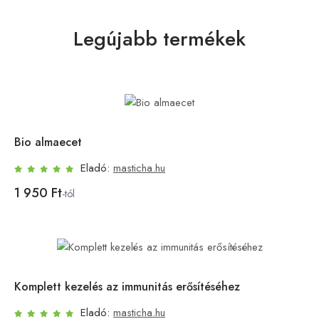
Legújabb termékek
Bio almaecet
Eladó:
masticha.hu
1 950 Ft
-tól
Komplett kezelés az immunitás erősítéséhez
Eladó:
masticha.hu