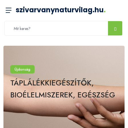
szivarvanynaturvilag.hu
.
Újdonság
TÁPLÁLÉKKIEGÉSZÍTŐK,
BIOÉLELMISZEREK, EGÉSZSÉG