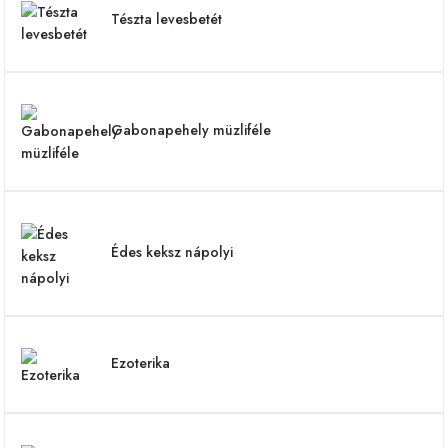
Tészta levesbetét
Gabonapehely müzliféle
Édes keksz nápolyi
Ezoterika