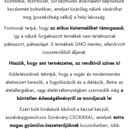
kozmetikai, tisztítószer, sőt kézműves árukínálatot képviselünk
kecskeméti boltunkban, amelyet kizárólag nálunk vásárolhat
meg (postaköltség nélkül) a helyi lakosság.
Fontosnak tartjuk, hogy
az etikus kistermelőket támogassuk
,
így a nálunk forgalmazott termékek nem tartalmaznak
pálmazsírt, pálmaolajat. S termékeik GMO mentes, ellenőrzött
összetevőkből álljanak.
Hisszük, hogy ami természetes, az rendkívül színes is!
Küldetésünknek tekintjük, hogy a vegán és mindenmentes
élelmiszert keresők, a fogyókúrázók és a diétázók, illetve az
ételallergiában, vagy ételérzékenységben szenvedők még
a
büntetlen édességélményről se mondjanak le
!
Ezért bolti kínálatunk kibővült a kézzel készült,
aszalványgyümölcsös Szivárvány CSOKIKKAL, amelyek
extra
magas gyümölcs-összetevőjüknek
köszönhetően, több