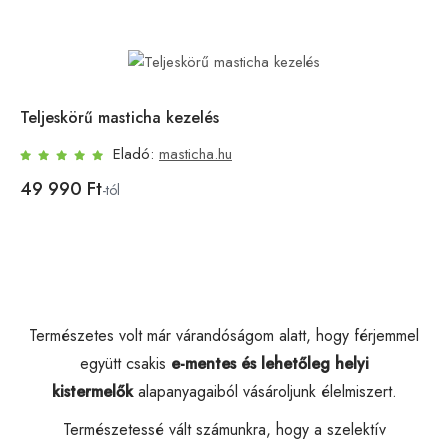
Teljeskörű masticha kezelés
Eladó:
masticha.hu
49 990 Ft
-tól
Természetes volt már várandóságom alatt, hogy férjemmel
együtt csakis
e-mentes és lehetőleg
helyi
kistermelők
alapanyagaiból vásároljunk élelmiszert.
Természetessé vált számunkra, hogy a szelektív