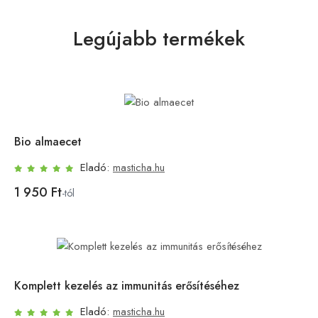
Legújabb termékek
Bio almaecet
Eladó:
masticha.hu
1 950 Ft
-tól
Komplett kezelés az immunitás erősítéséhez
Eladó:
masticha.hu