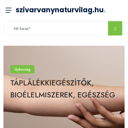
szivarvanynaturvilag.hu
.
Újdonság
TÁPLÁLÉKKIEGÉSZÍTŐK,
BIOÉLELMISZEREK, EGÉSZSÉG