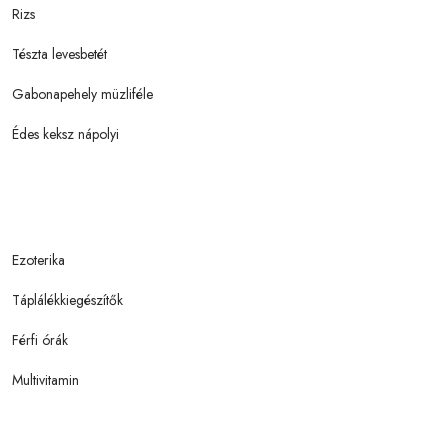
Rizs
Tészta levesbetét
Gabonapehely müzliféle
Édes keksz nápolyi
Ezoterika
Táplálékkiegészítők
Férfi órák
Multivitamin
Gasztronómia