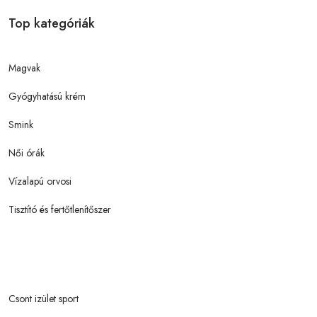
Top kategóriák
Magvak
Gyógyhatású krém
Smink
Női órák
Vízalapú orvosi
Tisztító és fertőtlenítőszer
Csont izület sport