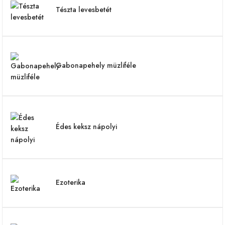
Tészta levesbetét
Gabonapehely müzliféle
Édes keksz nápolyi
Ezoterika