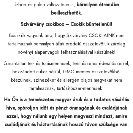
ízben és paleo változatban is,
bármilyen étrendbe
beilleszthetők
.
Szivárvány csokibox – Csokik büntetlenül!
Büszkék vagyunk arra, hogy Szivárvány CSOKIJAINK nem
tartalmaznak semmilyen állati eredetű összetevőt, kizárólag
növényi alapanyagok felhasználásával készülnek!
Garantáltan tej- és tojásmentesek, természetes édesítőszerrel,
hozzáadott cukor nélkül, GMO mentes összetevőkből
készülnek, színezéket és allergén olajos magvakat nem
tartalmaznak, tartósítószer-mentesek.
Ha Ön is a természetes magyar áruk és a tudatos vásárlás
híve, spóroljon időt és pénzt önmagának és családjának
azzal, hogy nálunk egy helyen megveszi mindazt, amire
családjának és háztartásának hosszú távon szüksége van.