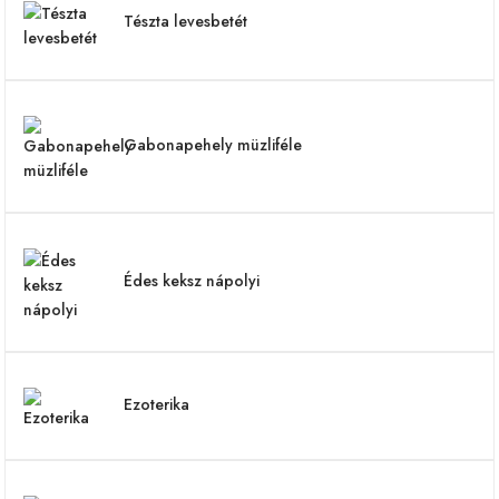
Tészta levesbetét
Gabonapehely müzliféle
Édes keksz nápolyi
Ezoterika