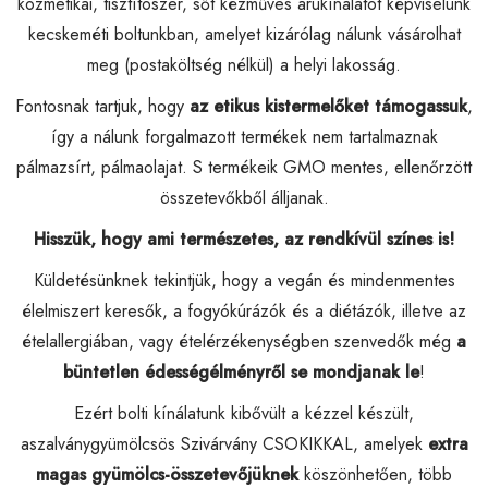
kozmetikai, tisztítószer, sőt kézműves árukínálatot képviselünk
kecskeméti boltunkban, amelyet kizárólag nálunk vásárolhat
meg (postaköltség nélkül) a helyi lakosság.
Fontosnak tartjuk, hogy
az etikus kistermelőket támogassuk
,
így a nálunk forgalmazott termékek nem tartalmaznak
pálmazsírt, pálmaolajat. S termékeik GMO mentes, ellenőrzött
összetevőkből álljanak.
Hisszük, hogy ami természetes, az rendkívül színes is!
Küldetésünknek tekintjük, hogy a vegán és mindenmentes
élelmiszert keresők, a fogyókúrázók és a diétázók, illetve az
ételallergiában, vagy ételérzékenységben szenvedők még
a
büntetlen édességélményről se mondjanak le
!
Ezért bolti kínálatunk kibővült a kézzel készült,
aszalványgyümölcsös Szivárvány CSOKIKKAL, amelyek
extra
magas gyümölcs-összetevőjüknek
köszönhetően, több