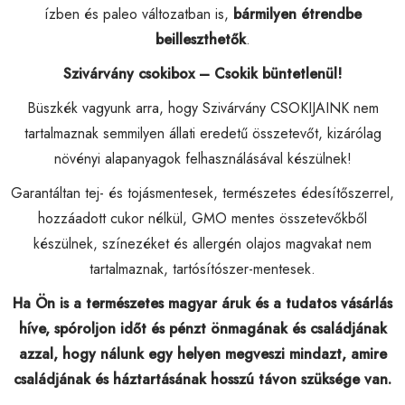
ízben és paleo változatban is,
bármilyen étrendbe
beilleszthetők
.
Szivárvány csokibox – Csokik büntetlenül!
Büszkék vagyunk arra, hogy Szivárvány CSOKIJAINK nem
tartalmaznak semmilyen állati eredetű összetevőt, kizárólag
növényi alapanyagok felhasználásával készülnek!
Garantáltan tej- és tojásmentesek, természetes édesítőszerrel,
hozzáadott cukor nélkül, GMO mentes összetevőkből
készülnek, színezéket és allergén olajos magvakat nem
tartalmaznak, tartósítószer-mentesek.
Ha Ön is a természetes magyar áruk és a tudatos vásárlás
híve, spóroljon időt és pénzt önmagának és családjának
azzal, hogy nálunk egy helyen megveszi mindazt, amire
családjának és háztartásának hosszú távon szüksége van.