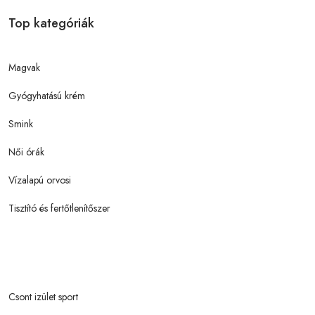
Top kategóriák
Magvak
Gyógyhatású krém
Smink
Női órák
Vízalapú orvosi
Tisztító és fertőtlenítőszer
Csont izület sport