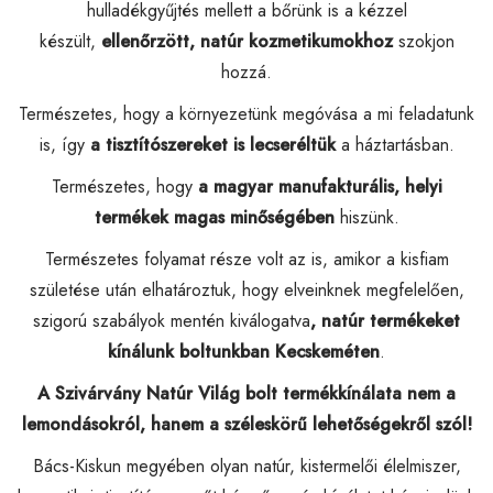
hulladékgyűjtés mellett a bőrünk is a kézzel
készült,
ellenőrzött,
natúr kozmetikumokhoz
szokjon
hozzá.
Természetes, hogy a környezetünk megóvása a mi feladatunk
is, így
a tisztítószereket is lecseréltük
a háztartásban.
Természetes, hogy
a magyar manufakturális, helyi
termékek magas minőségében
hiszünk.
Természetes folyamat része volt az is, amikor a kisfiam
születése után elhatároztuk, hogy elveinknek megfelelően,
szigorú szabályok mentén kiválogatva
, natúr termékeket
kínálunk boltunkban Kecskeméten
.
A Szivárvány Natúr Világ bolt termékkínálata nem a
lemondásokról, hanem a széleskörű lehetőségekről szól!
Bács-Kiskun megyében olyan natúr, kistermelői élelmiszer,