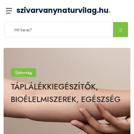
szivarvanynaturvilag.hu
.
Újdonság
TÁPLÁLÉKKIEGÉSZÍTŐK,
BIOÉLELMISZEREK, EGÉSZSÉG