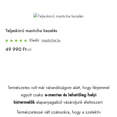
Teljeskörű masticha kezelés
Eladó:
masticha.hu
49 990 Ft
-tól
Természetes volt már várandóságom alatt, hogy férjemmel
együtt csakis
e-mentes és lehetőleg
helyi
kistermelők
alapanyagaiból vásároljunk élelmiszert.
Természetessé vált számunkra, hogy a szelektív