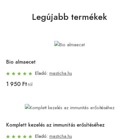
Legújabb termékek
Bio almaecet
Eladó:
masticha.hu
1 950 Ft
-tól
Komplett kezelés az immunitás erősítéséhez
Eladó:
masticha.hu