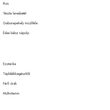
Rizs
Tészta levesbetét
Gabonapehely müzliféle
Édes keksz nápolyi
Ezoterika
Táplálékkiegészítők
Férfi órák
Multivitamin
Gasztronómia