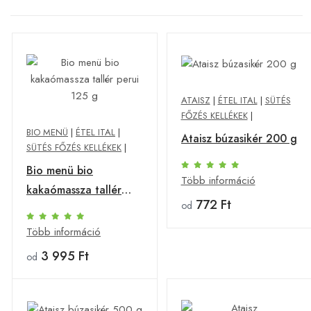
ATAISZ
|
ÉTEL ITAL
|
SÜTÉS
FŐZÉS KELLÉKEK
|
BIO MENÜ
|
ÉTEL ITAL
|
Ataisz búzasikér 200 g
SÜTÉS FŐZÉS KELLÉKEK
|
Bio menü bio
Több információ
kakaómassza tallér
772 Ft
od
perui 125 g
Több információ
3 995 Ft
od