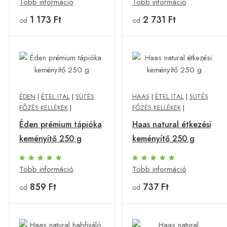
Több információ
Több információ
1 173 Ft
2 731 Ft
od
od
ÉDEN
|
ÉTEL ITAL
|
SÜTÉS
HAAS
|
ÉTEL ITAL
|
SÜTÉS
FŐZÉS KELLÉKEK
|
FŐZÉS KELLÉKEK
|
Éden prémium tápióka
Haas natural étkezési
keményítő 250 g
keményítő 250 g
Több információ
Több információ
859 Ft
737 Ft
od
od