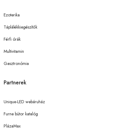
Ezoterika
Táplálékkiegészítők
Férfi órák
Multivitamin
Gasztronómia
Partnerek
Unique-LED webáruház
Furne bútor katalóg
PlázaMax