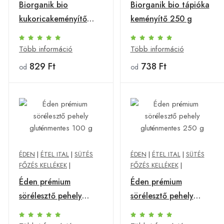
Biorganik bio
Biorganik bio tápióka
kukoricakeményítő
keményítő 250 g
250 g
Több információ
Több információ
829 Ft
738 Ft
od
od
ÉDEN
|
ÉTEL ITAL
|
SÜTÉS
ÉDEN
|
ÉTEL ITAL
|
SÜTÉS
FŐZÉS KELLÉKEK
|
FŐZÉS KELLÉKEK
|
Éden prémium
Éden prémium
sörélesztő pehely
sörélesztő pehely
gluténmentes 100 g
gluténmentes 250 g