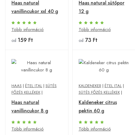
Haas natural
Haas natural sütőpor
vanillincukor xxl 40 g
12 g
Több információ
Több információ
159 Ft
73 Ft
od
od
HAAS
|
ÉTEL ITAL
|
SÜTÉS
KALDENEKER
|
ÉTEL ITAL
|
FŐZÉS KELLÉKEK
|
SÜTÉS FŐZÉS KELLÉKEK
|
Haas natural
Kaldeneker citrus
vanillincukor 8 g
pektin 60 g
Több információ
Több információ