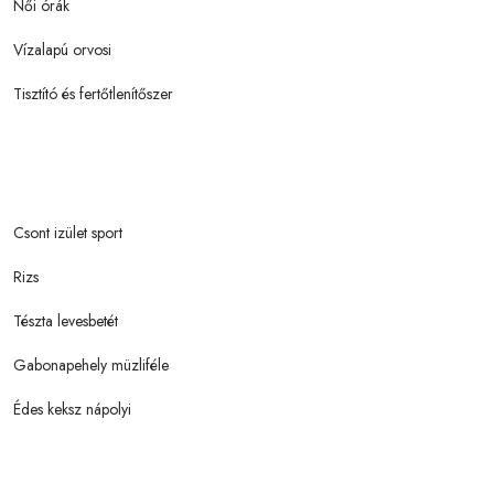
Női órák
Vízalapú orvosi
Tisztító és fertőtlenítőszer
Csont izület sport
Rizs
Tészta levesbetét
Gabonapehely müzliféle
Édes keksz nápolyi