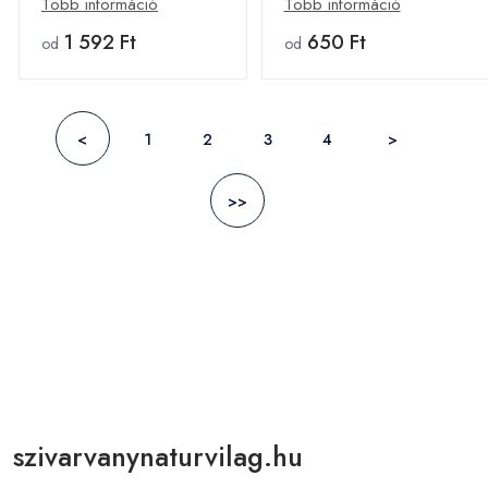
Több információ
Több információ
1 592 Ft
650 Ft
od
od
<
1
2
3
4
>
>>
szivarvanynaturvilag.hu