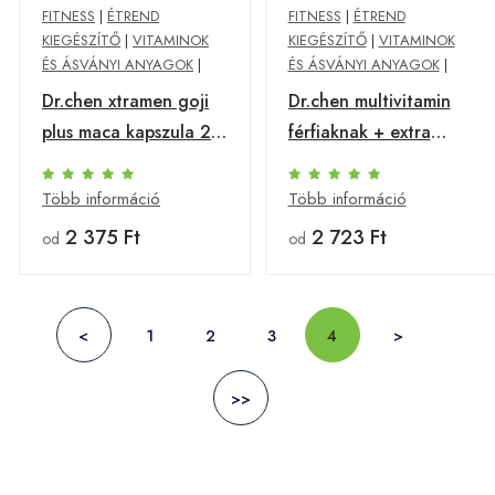
FITNESS
|
ÉTREND
FITNESS
|
ÉTREND
KIEGÉSZÍTŐ
|
VITAMINOK
KIEGÉSZÍTŐ
|
VITAMINOK
ÉS ÁSVÁNYI ANYAGOK
|
ÉS ÁSVÁNYI ANYAGOK
|
Dr.chen xtramen goji
Dr.chen multivitamin
plus maca kapszula 20
férfiaknak + extra
db
gingko 30 db
Több információ
Több információ
2 375 Ft
2 723 Ft
od
od
<
1
2
3
4
>
>>