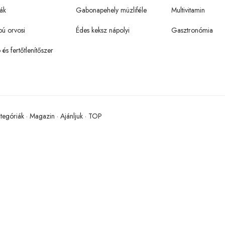
ák
Gabonapehely müzliféle
Multivitamin
pú orvosi
Édes keksz nápolyi
Gasztronómia
ó és fertőtlenítőszer
tegóriák
·
Magazin
·
Ajánljuk
·
TOP