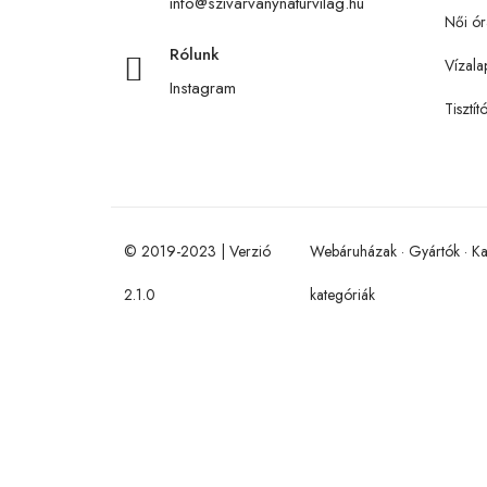
info@szivarvanynaturvilag.hu
Női ór
Rólunk
Vízala
Instagram
Tisztít
© 2019-2023 | Verzió
Webáruházak
·
Gyártók
·
Ka
2.1.0
kategóriák