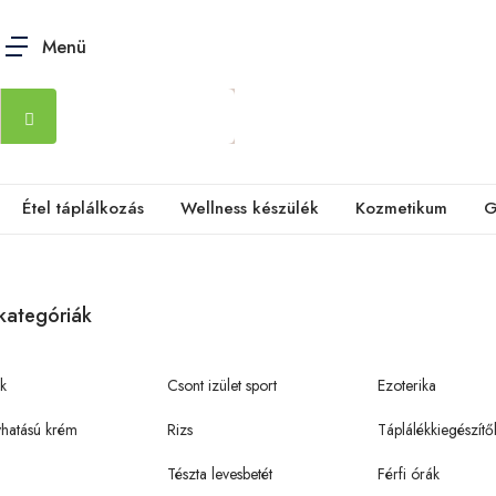
Menü
Étel táplálkozás
Wellness készülék
Kozmetikum
G
kategóriák
k
Csont izület sport
Ezoterika
hatású krém
Rizs
Táplálékkiegészítő
Tészta levesbetét
Férfi órák