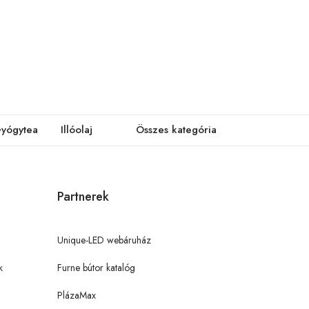
yógytea
Illóolaj
Összes kategória
Partnerek
Unique-LED webáruház
k
Furne bútor katalóg
PlázaMax