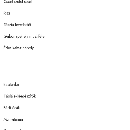
Csont izület sport
Rizs
Tészta levesbetét
Gabonapehely müzliféle
Édes keksz nápolyi
Ezoterika
Táplálékkiegészítők
Férfi órák
Multivitamin