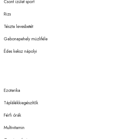
Csont izület sport
Rizs
Tészta levesbetét
Gabonapehely müzliféle
Édes keksz nápolyi
Ezoterika
Táplálékkiegészítők
Férfi órák
Multivitamin