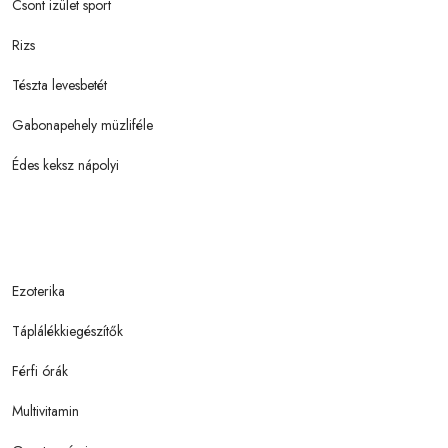
Csont izület sport
Rizs
Tészta levesbetét
Gabonapehely müzliféle
Édes keksz nápolyi
Ezoterika
Táplálékkiegészítők
Férfi órák
Multivitamin