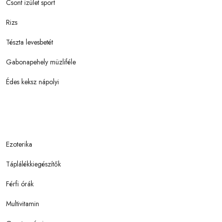
Csont izület sport
Rizs
Tészta levesbetét
Gabonapehely müzliféle
Édes keksz nápolyi
Ezoterika
Táplálékkiegészítők
Férfi órák
Multivitamin