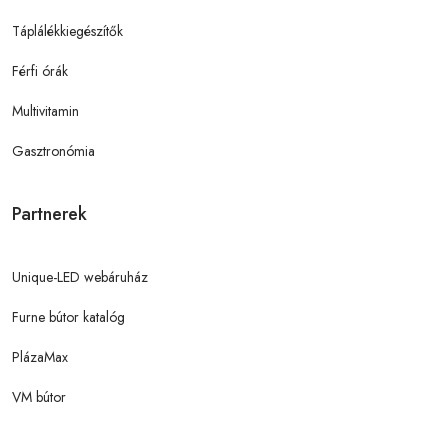
Táplálékkiegészítők
Férfi órák
Multivitamin
Gasztronómia
Partnerek
Unique-LED webáruház
Furne bútor katalóg
PlázaMax
VM bútor