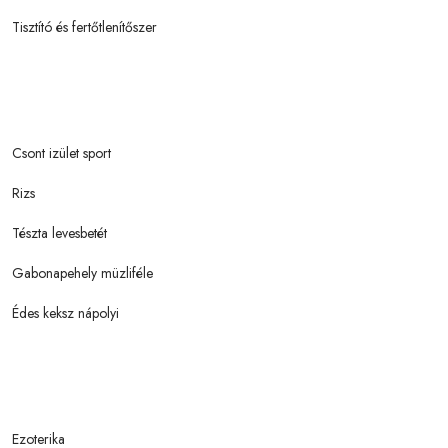
Tisztító és fertőtlenítőszer
Csont izület sport
Rizs
Tészta levesbetét
Gabonapehely müzliféle
Édes keksz nápolyi
Ezoterika