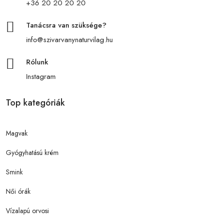
+36 20 20 20 20
Tanácsra van szüksége?
info@szivarvanynaturvilag.hu
Rólunk
Instagram
Top kategóriák
Magvak
Gyógyhatású krém
Smink
Női órák
Vízalapú orvosi