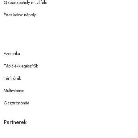
Gabonapehely müzliféle
Édes keksz nápolyi
Ezoterika
Táplálékkiegészítők
Férfi órák
Multivitamin
Gasztronómia
Partnerek