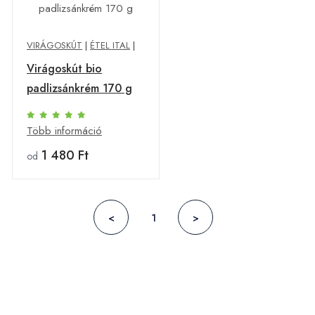
VIRÁGOSKÚT
|
ÉTEL ITAL
|
Virágoskút bio
padlizsánkrém 170 g
Több információ
1 480 Ft
od
<
1
>