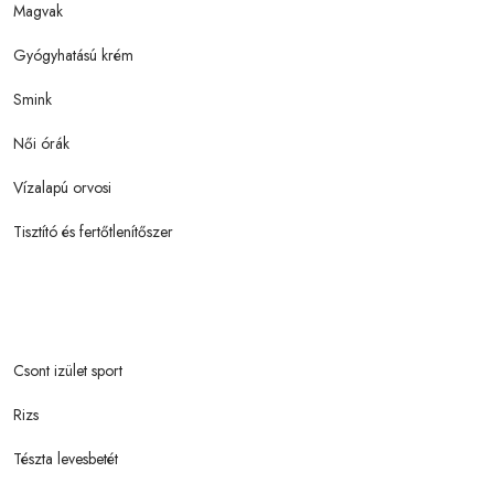
Magvak
Gyógyhatású krém
Smink
Női órák
Vízalapú orvosi
Tisztító és fertőtlenítőszer
Csont izület sport
Rizs
Tészta levesbetét