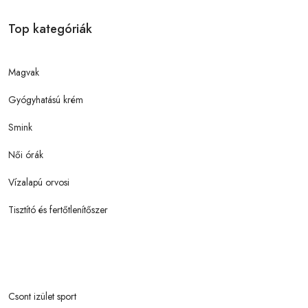
Top kategóriák
Magvak
Gyógyhatású krém
Smink
Női órák
Vízalapú orvosi
Tisztító és fertőtlenítőszer
Csont izület sport