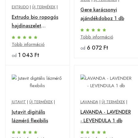
EXTRUDO
|
ÚJ TERMÉKEK
|
Gere karácsonyi
Extrudo bio ropogós
ajándékdoboz 1 db
hajdinaszelet
quinoával 100 g
Több információ
Több információ
6 072 Ft
od
1 043 Ft
od
JUTAVIT
|
ÚJ TERMÉKEK
|
LAVANDA
|
ÚJ TERMÉKEK
|
Jutavit digitális
LAVANDA - LAVENDER
lázmérő flexibilis
- LEVENDULA 1 db