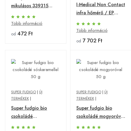
I-Medical Non Contact
mikulásos 339315
infra hőmérő / EP
18*23
kártyára adható/#td
Több információ
Több információ
472 Ft
od
7 702 Ft
od
SUPER FUDIGO
|
ÚJ
SUPER FUDIGO
|
ÚJ
TERMÉKEK
|
TERMÉKEK
|
Super fudgio bio
Super fudgio bio
csokoládé
csokoládé mogyoróval
sóskaramellel 50 g
50 g