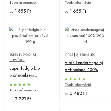
Több információ
Több információ
1 655 Ft
1 655 Ft
od
od
SUPER FUDIGO
|
ÚJ
VIRDE
|
ÚJ TERMÉKEK
|
TERMÉKEK
|
Virde kendermagolaj
Super fudgio bio
e-vitaminnal 100%
pisztáciakrém
200 ml
kakaóval 190 g
Több információ
Több információ
3 482 Ft
od
3 221 Ft
od