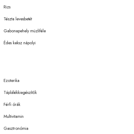
Rizs
Tészta levesbetét
Gabonapehely müzliféle
Édes keksz nápolyi
Ezoterika
Táplálékkiegészítők
Férfi órák
Multivitamin
Gasztronómia