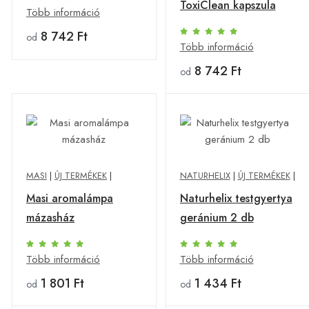
ToxiClean kapszula
Több információ
8 742 Ft
od
Több információ
8 742 Ft
od
MASI
|
ÚJ TERMÉKEK
|
NATURHELIX
|
ÚJ TERMÉKEK
|
Masi aromalámpa
Naturhelix testgyertya
mázasház
geránium 2 db
Több információ
Több információ
1 801 Ft
1 434 Ft
od
od