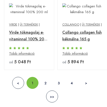
VIRDE
|
ÚJ TERMÉKEK
|
COLLANGO
|
ÚJ TERMÉKEK
|
Virde tökmagolaj e-
Collango collagen fish
vitaminnal 100% 200
kékmálna 165 g
ml
Több információ
Több információ
5 048 Ft
5 894 Ft
od
od
<
1
2
3
4
>
>>