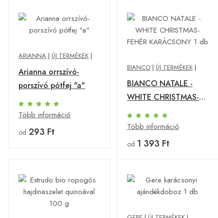
ARIANNA
|
ÚJ TERMÉKEK
|
BIANCO
|
ÚJ TERMÉKEK
|
Arianna orrszívó-
BIANCO NATALE -
porszívó pótfej "a"
WHITE CHRISTMAS-
FEHÉR KARÁCSONY 1
Több információ
db
Több információ
293 Ft
od
1 393 Ft
od
GERE
|
ÚJ TERMÉKEK
|