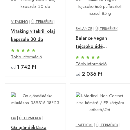
VITAKING
|
ÚJ TERMÉKEK
|
BALANCE
|
ÚJ TERMÉKEK
|
Vitaking vitakrill olaj
Balance vegan
kapszula 30 db
tejcsokoládé
puffasztott rizzsel 85
Több információ
g
Több információ
1 742 Ft
od
2 036 Ft
od
QX
|
ÚJ TERMÉKEK
|
I MEDICAL
|
ÚJ TERMÉKEK
|
Qx ajándéktáska