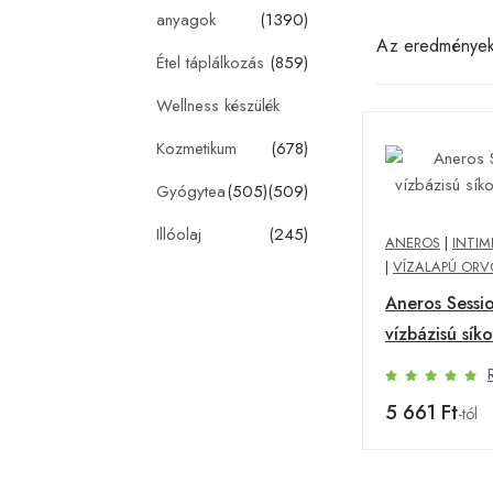
anyagok
(1390)
Az eredménye
Étel táplálkozás
(859)
Wellness készülék
Kozmetikum
(678)
Gyógytea
(505)
(509)
Illóolaj
(245)
ANEROS
|
INTIM
|
VÍZALAPÚ ORV
Aneros Sessio
vízbázisú síko
5 661 Ft
-tól