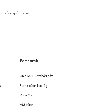
ító vízalapú orvosi
Partnerek
Unique-LED webáruház
k
Furne bútor katalóg
PlázaMax
VM bútor