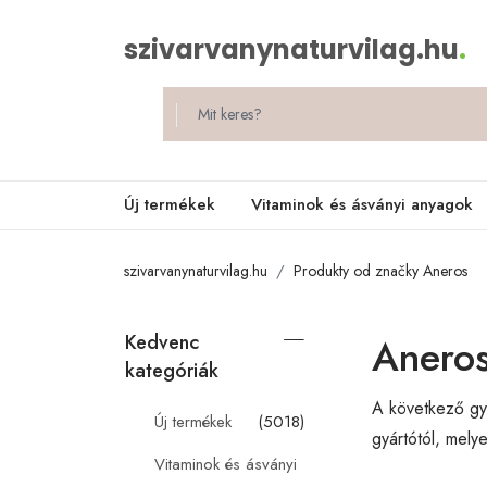
szivarvanynaturvilag.hu
.
Új termékek
Vitaminok és ásványi anyagok
szivarvanynaturvilag.hu
Produkty od značky Aneros
Kedvenc
Anero
kategóriák
A következő gyá
Új termékek
(5018)
gyártótól, mely
Vitaminok és ásványi