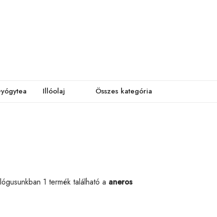
yógytea
Illóolaj
Összes kategória
alógusunkban 1 termék található a
aneros