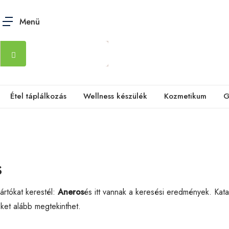
Menü
Étel táplálkozás
Wellness készülék
Kozmetikum
G
s
rtókat kerestél:
Aneros
és itt vannak a keresési eredmények. Kat
eket alább megtekinthet.