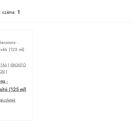
k száma:
1
ITÁS
|
SÍKOSÍTÓ
OSI
|
ns -
sító (125 ml)
Részletek