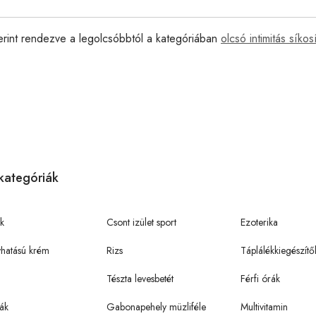
erint rendezve a legolcsóbbtól a kategóriában
olcsó intimitás síkos
kategóriák
k
Csont izület sport
Ezoterika
hatású krém
Rizs
Táplálékkiegészítő
Tészta levesbetét
Férfi órák
ák
Gabonapehely müzliféle
Multivitamin