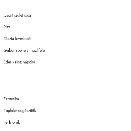
Csont izület sport
Rizs
Tészta levesbetét
Gabonapehely müzliféle
Édes keksz nápolyi
Ezoterika
Táplálékkiegészítők
Férfi órák