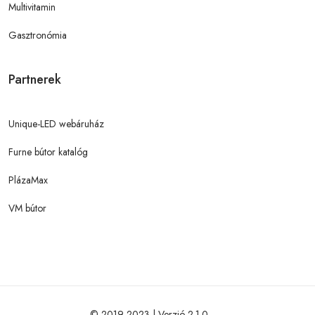
Multivitamin
Gasztronómia
Partnerek
Unique-LED webáruház
Furne bútor katalóg
PlázaMax
VM bútor
© 2019-2023 | Verzió 2.1.0