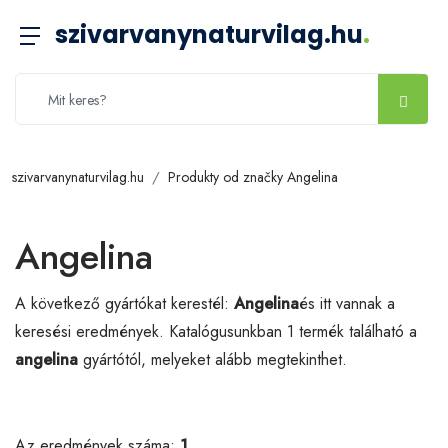
szivarvanynaturvilag.hu
.
szivarvanynaturvilag.hu
Produkty od značky Angelina
Angelina
A következő gyártókat kerestél:
Angelina
és itt vannak a
keresési eredmények. Katalógusunkban 1 termék található a
angelina
gyártótól, melyeket alább megtekinthet.
Az eredmények száma:
1