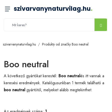
szivarvanynaturvilag.hu
.
szivarvanynaturvilag.hu
Produkty od značky Boo neutral
Boo neutral
A következő gyártókat kerestél:
Boo neutral
és itt vannak a
keresési eredmények. Katalógusunkban 1 termék található a
boo neutral
gyártótól, melyeket alább megtekinthet.
Az eredmények száma:
1