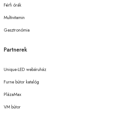
Férfi órák
Multivitamin
Gasztronómia
Partnerek
Unique-LED webáruház
Furne bútor katalóg
PlázaMax
VM bútor