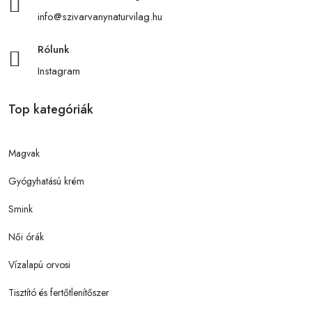
info@szivarvanynaturvilag.hu
Rólunk
Instagram
Top kategóriák
Magvak
Gyógyhatású krém
Smink
Női órák
Vízalapú orvosi
Tisztító és fertőtlenítőszer