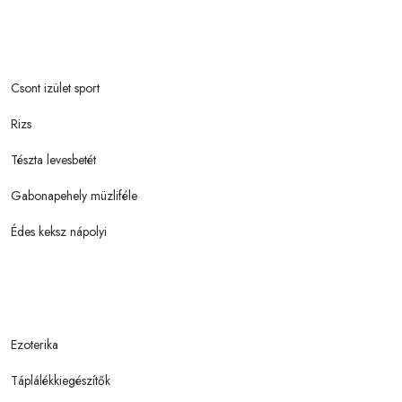
Csont izület sport
Rizs
Tészta levesbetét
Gabonapehely müzliféle
Édes keksz nápolyi
Ezoterika
Táplálékkiegészítők