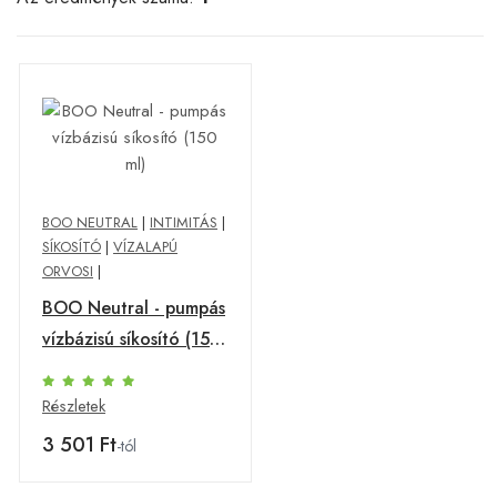
BOO NEUTRAL
|
INTIMITÁS
|
SÍKOSÍTÓ
|
VÍZALAPÚ
ORVOSI
|
BOO Neutral - pumpás
vízbázisú síkosító (150
ml)
Részletek
3 501 Ft
-tól