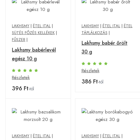
LAKHSMY
|
ÉTEL ITAL
|
LAKHSMY
|
ÉTEL ITAL
|
ÉTEL
SÜTÉS FŐZÉS KELLÉKEK
|
TÁPLÁLKOZÁS
|
FŰSZER
|
Lakhsmy babér őrölt
Lakhsmy babérlevél
30 g
egész 10 g
Részletek
Részletek
386 Ft
-tól
396 Ft
-tól
LAKHSMY
|
ÉTEL ITAL
|
LAKHSMY
|
ÉTEL ITAL
|