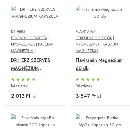
DR.HERZ
|
FLAVITAMIN
|
ÉTRENDKIEGÉSZÍTŐK
|
ÉTRENDKIEGÉSZÍTŐK
|
NYOMELEMEK
|
KALCIUM
NYOMELEMEK
|
KALCIUM
MAGNÉZIUM
|
MAGNÉZIUM
|
DR HERZ SZERVES
Flavitamin Magnézium
MAGNÉZIUM
60 db
KAPSZULA
Részletek
Részletek
2 013 Ft
3 547 Ft
-tól
-tól