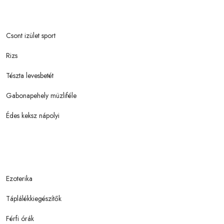
Csont izület sport
Rizs
Tészta levesbetét
Gabonapehely müzliféle
Édes keksz nápolyi
Ezoterika
Táplálékkiegészítők
Férfi órák