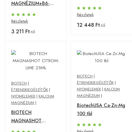
MAGNÉZIUM+B6-
VITAMIN
VITAMIN TBL. ÚJ
Részletek
Részletek
12 448 Ft
-tól
3 211 Ft
-tól
BIOTECH
|
ÉTRENDKIEGÉSZÍTŐK
|
BIOTECH
|
NYOMELEMEK
|
KALCIUM
ÉTRENDKIEGÉSZÍTŐK
|
MAGNÉZIUM
|
NYOMELEMEK
|
KALCIUM
MAGNÉZIUM
|
BiotechUSA Ca-Zn-Mg
BIOTECH
100 tbl
MAGNASHOT
CITROM-LIME 25ML
Részletek