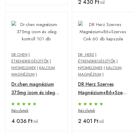
2 430 Ft
-tól
DR.CHEN
|
DR. HERZ
|
ÉTRENDKIEGÉSZÍTŐK
|
ÉTRENDKIEGÉSZÍTŐK
|
NYOMELEMEK
|
KALCIUM
NYOMELEMEK
|
KALCIUM
MAGNÉZIUM
|
MAGNÉZIUM
|
Dr.chen magnézium
DR Herz Szerves
375mg izom és ideg
Magnézium+B6+Szerves
kontroll 101 db
Cink 60 db kapszula
Részletek
Részletek
4 036 Ft
2 401 Ft
-tól
-tól