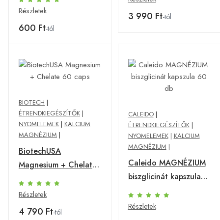
Részletek
3 990 Ft
-tól
600 Ft
-tól
BIOTECH
|
ÉTRENDKIEGÉSZÍTŐK
|
CALEIDO
|
NYOMELEMEK
|
KALCIUM
ÉTRENDKIEGÉSZÍTŐK
|
MAGNÉZIUM
|
NYOMELEMEK
|
KALCIUM
MAGNÉZIUM
|
BiotechUSA
Caleido MAGNÉZIUM
Magnesium + Chelate
biszglicinát kapszula
60 caps
60 db
Részletek
Részletek
4 790 Ft
-tól