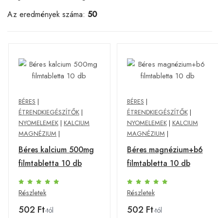
Az eredmények száma:
50
BÉRES
|
BÉRES
|
ÉTRENDKIEGÉSZÍTŐK
|
ÉTRENDKIEGÉSZÍTŐK
|
NYOMELEMEK
|
KALCIUM
NYOMELEMEK
|
KALCIUM
MAGNÉZIUM
|
MAGNÉZIUM
|
Béres kalcium 500mg
Béres magnézium+b6
filmtabletta 10 db
filmtabletta 10 db
Részletek
Részletek
502 Ft
502 Ft
-tól
-tól