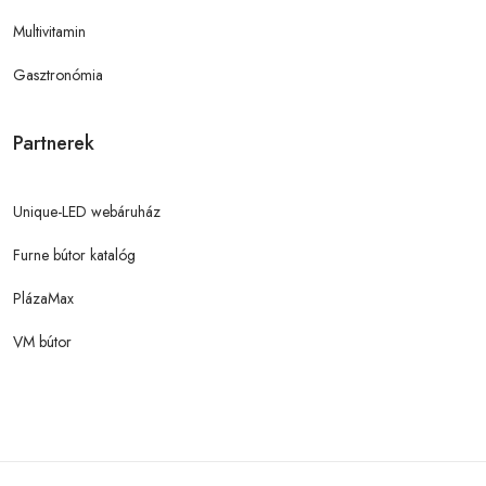
Multivitamin
Gasztronómia
Partnerek
Unique-LED webáruház
Furne bútor katalóg
PlázaMax
VM bútor