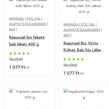
RAPUNZEL
|
ÉTEL ITAL
|
ALAPVETŐ ÉLELMISZEREK
|
RAPUNZEL
|
ÉTEL ITAL
|
RIZS
|
ALAPVETŐ ÉLELMISZEREK
|
RIZS
|
Rapunzel bio fekete
Rapunzel Bio Vörös
bab lében 400 g
Kidney Bab Sós Lében
400 g
Részletek
Részletek
1 077 Ft
-tól
1 077 Ft
-tól