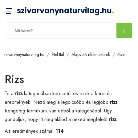
szivarvanynaturvilag.hu
.
szivarvanynaturvilag.hu
Étel Ital
Alapvető élelmiszerek
Rizs
Rizs
Te a
rizs
kategóriában keresetél és ezek a keresési
eredmények. Nézd meg a legolcsóbb és legjobb
rizs
.
Rengeteg termékünk van ebből a kategóriából. Úgy
gondoljuk, hogy itt megtalálod a neked megfelelő
rizs
.
Az eredmények száma:
114