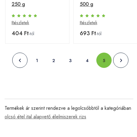
250 g
500 g
Részletek
Részletek
404 Ft
693 Ft
-tól
-tól
1
2
3
4
5
Termékek ár szerint rendezve a legolcsóbbtól a kategóriában
olcsó étel ital alapvető élelmiszerek rizs