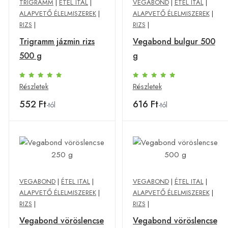
TRIGRAMM
|
ÉTEL ITAL
|
VEGABOND
|
ÉTEL ITAL
|
ALAPVETŐ ÉLELMISZEREK
|
ALAPVETŐ ÉLELMISZEREK
|
RIZS
|
RIZS
|
Trigramm jázmin rizs
Vegabond bulgur 500
500 g
g
Részletek
Részletek
552 Ft
616 Ft
-tól
-tól
VEGABOND
|
ÉTEL ITAL
|
VEGABOND
|
ÉTEL ITAL
|
ALAPVETŐ ÉLELMISZEREK
|
ALAPVETŐ ÉLELMISZEREK
|
RIZS
|
RIZS
|
Vegabond vöröslencse
Vegabond vöröslencse