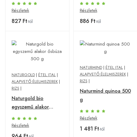
Részletek
Részletek
827 Ft
886 Ft
-tól
-tól
NATURMIND
|
ÉTEL ITAL
|
ALAPVETŐ ÉLELMISZEREK
|
NATURGOLD
|
ÉTEL ITAL
|
RIZS
|
ALAPVETŐ ÉLELMISZEREK
|
RIZS
|
Naturmind quinoa 500
Naturgold bio
g
egyszemű alakor
ősbúza 500 g
Részletek
Részletek
1 481 Ft
-tól
964 Ft
-tól