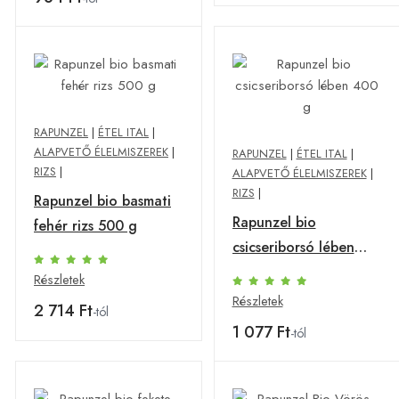
RAPUNZEL
|
ÉTEL ITAL
|
ALAPVETŐ ÉLELMISZEREK
|
RAPUNZEL
|
ÉTEL ITAL
|
RIZS
|
ALAPVETŐ ÉLELMISZEREK
|
RIZS
|
Rapunzel bio basmati
Rapunzel bio
fehér rizs 500 g
csicseriborsó lében
400 g
Részletek
Részletek
2 714 Ft
-tól
1 077 Ft
-tól