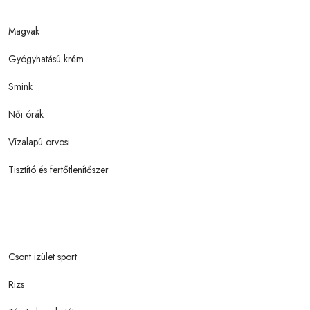
Magvak
Gyógyhatású krém
Smink
Női órák
Vízalapú orvosi
Tisztító és fertőtlenítőszer
Csont izület sport
Rizs