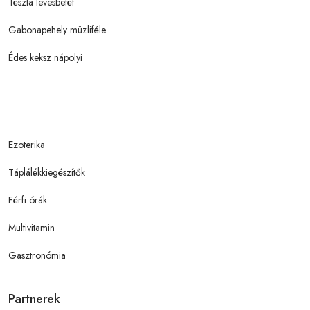
Tészta levesbetét
Gabonapehely müzliféle
Édes keksz nápolyi
Ezoterika
Táplálékkiegészítők
Férfi órák
Multivitamin
Gasztronómia
Partnerek