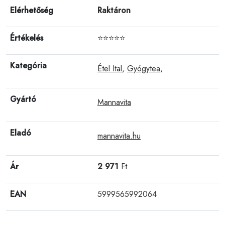
Elérhetőség
Raktáron
Értékelés
⭐⭐⭐⭐⭐
Kategória
Étel Ital
,
Gyógytea
,
Gyártó
Mannavita
Eladó
mannavita.hu
Ár
2 971
Ft
EAN
5999565992064