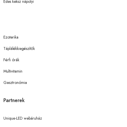
Édes keksz nápolyi
Ezoterika
Táplálékkiegészítők
Férfi órák
Multivitamin
Gasztronómia
Partnerek
Unique-LED webáruház