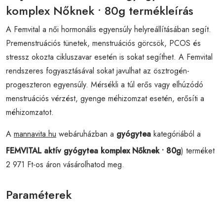
komplex Nőknek • 80g termékleírás
A Femvital a női hormonális egyensúly helyreállításában segít.
Premenstruációs tünetek, menstruációs görcsök, PCOS és
stressz okozta cikluszavar esetén is sokat segíthet. A Femvital
rendszeres fogyasztásával sokat javulhat az ösztrogén-
progeszteron egyensúly. Mérsékli a túl erős vagy elhúzódó
menstruációs vérzést, gyenge méhizomzat esetén, erősíti a
méhizomzatot.
A
mannavita.hu
webáruházban a
gyógytea
kategóriából a
FEMVITAL aktív gyógytea komplex Nőknek • 80g
) terméket
2 971 Ft-os áron vásárolhatod meg.
Paraméterek