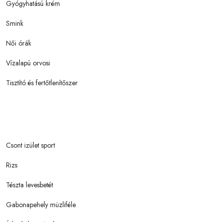
Gyógyhatású krém
Smink
Női órák
Vízalapú orvosi
Tisztító és fertőtlenítőszer
Csont izület sport
Rizs
Tészta levesbetét
Gabonapehely müzliféle