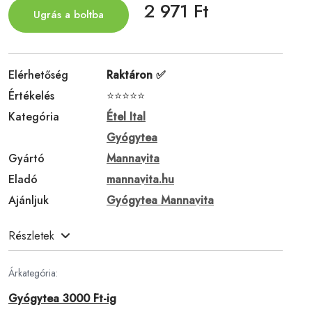
2 971 Ft
Ugrás a boltba
Elérhetőség
Raktáron ✅
Értékelés
⭐⭐⭐⭐⭐
Kategória
Étel Ital
Gyógytea
Gyártó
Mannavita
Eladó
mannavita.hu
Ajánljuk
Gyógytea Mannavita
Részletek
Árkategória:
Gyógytea 3000 Ft-ig