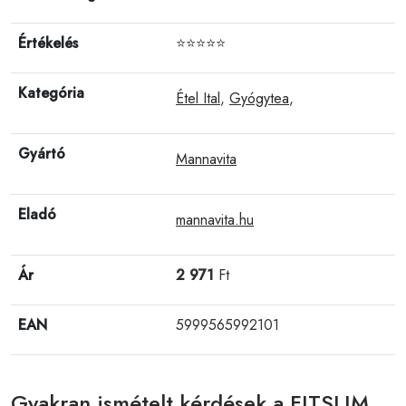
Értékelés
⭐⭐⭐⭐⭐
Kategória
Étel Ital
,
Gyógytea
,
Gyártó
Mannavita
Eladó
mannavita.hu
Ár
2 971
Ft
EAN
5999565992101
Gyakran ismételt kérdések a FITSLIM