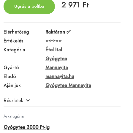
2 971 Ft
Ugrás a boltba
Elérhetőség
Raktáron ✅
Értékelés
⭐⭐⭐⭐⭐
Kategória
Étel Ital
Gyógytea
Gyártó
Mannavita
Eladó
mannavita.hu
Ajánljuk
Gyógytea Mannavita
Részletek
Árkategória:
Gyógytea 3000 Ft-ig