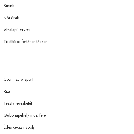
Smink
Női órák
Vízalapú orvosi
Tisztító és fertőtlenítőszer
Csont izület sport
Rizs
Tészta levesbetét
Gabonapehely müzliféle
Édes keksz nápolyi