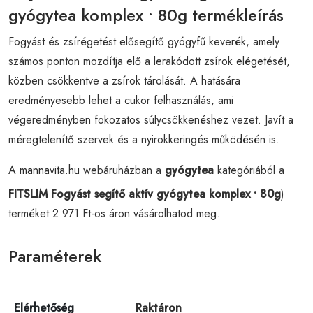
gyógytea komplex • 80g termékleírás
Fogyást és zsírégetést elősegítő gyógyfű keverék, amely
számos ponton mozdítja elő a lerakódott zsírok elégetését,
közben csökkentve a zsírok tárolását. A hatására
eredményesebb lehet a cukor felhasználás, ami
végeredményben fokozatos súlycsökkenéshez vezet. Javít a
méregtelenítő szervek és a nyirokkeringés működésén is.
A
mannavita.hu
webáruházban a
gyógytea
kategóriából a
FITSLIM Fogyást segítő aktív gyógytea komplex • 80g
)
terméket 2 971 Ft-os áron vásárolhatod meg.
Paraméterek
Elérhetőség
Raktáron