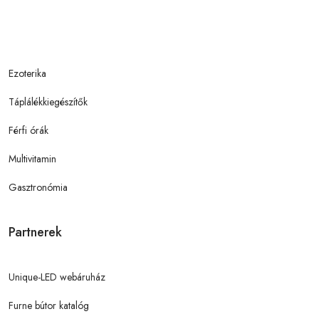
Ezoterika
Táplálékkiegészítők
Férfi órák
Multivitamin
Gasztronómia
Partnerek
Unique-LED webáruház
Furne bútor katalóg