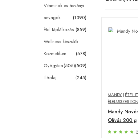
Vitaminok és ásványi
anyagok
(1390)
Étel táplálkozás
(859)
Wellness készülék
Kozmetikum
(678)
Gyógytea
(505)
(509)
Illóolaj
(245)
MANDY
|
ÉTEL I
ÉLELMISZER KO
Mandy Növén
Olívás 200 g