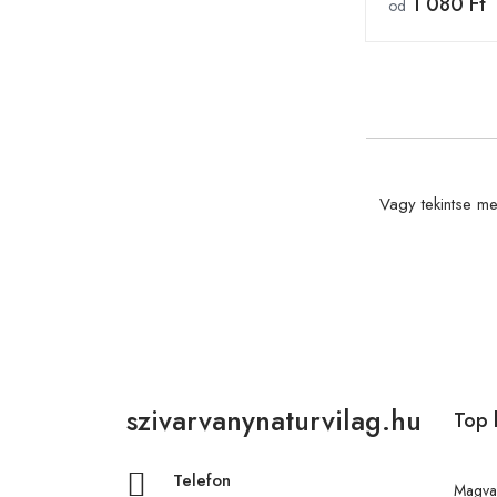
1 080 Ft
od
Vagy tekintse me
szivarvanynaturvilag.hu
Top 
Telefon
Magva