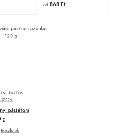
868 Ft
od
ITAL TARTÓS
ONZERV
,
nyi pástétom
0 g
Részletek