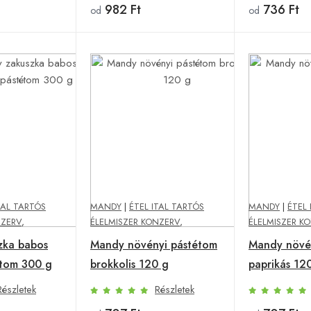
982 Ft
736 Ft
od
od
TAL TARTÓS
MANDY
|
ÉTEL ITAL TARTÓS
MANDY
|
ÉTEL 
NZERV
,
ÉLELMISZER KONZERV
,
ÉLELMISZER K
zka babos
Mandy növényi pástétom
Mandy növé
étom 300 g
brokkolis 120 g
paprikás 12
Részletek
Részletek