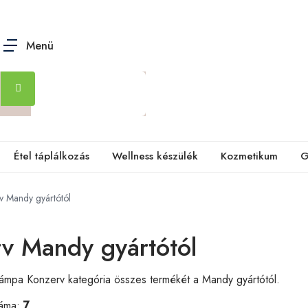
Menü
Étel táplálkozás
Wellness készülék
Kozmetikum
G
v Mandy gyártótól
v Mandy gyártótól
a lámpa Konzerv kategória összes termékét a Mandy gyártótól.
záma:
7