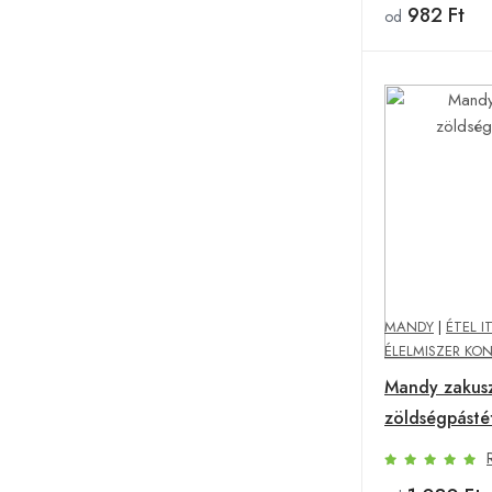
982 Ft
od
MANDY
|
ÉTEL I
ÉLELMISZER KO
Mandy zakus
zöldségpást