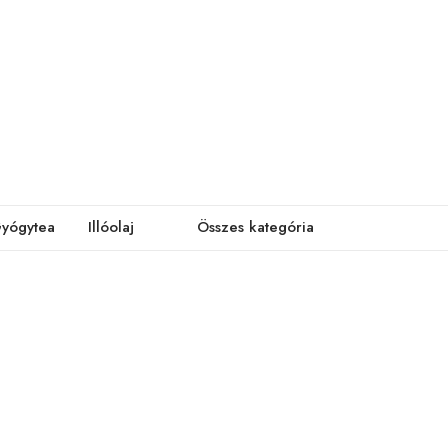
yógytea
Illóolaj
Összes kategória