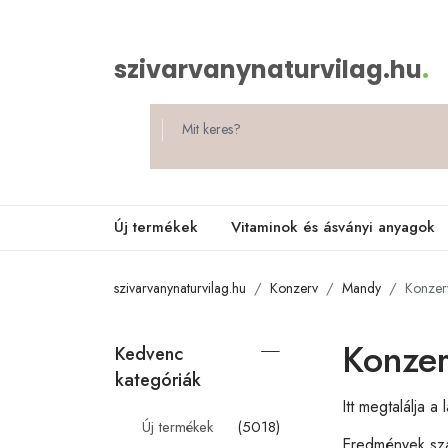
szivarvanynaturvilag.hu
.
Új termékek
Vitaminok és ásványi anyagok
szivarvanynaturvilag.hu
Konzerv
Mandy
Konzer
Konzer
Kedvenc
kategóriák
Itt megtalálja 
Új termékek
(5018)
Eredmények s