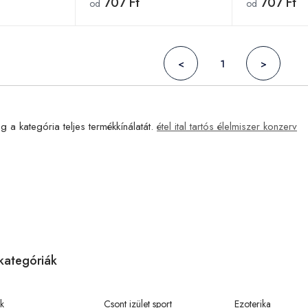
707 Ft
707 Ft
od
od
<
1
>
g a kategória teljes termékkínálatát.
étel ital tartós élelmiszer konzerv
kategóriák
k
Csont izület sport
Ezoterika