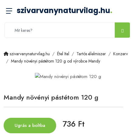
szivarvanynaturvilag.hu
.
szivarvanynaturvilag.hu
Étel Ital
Tartós élelmiszer
Konzerv
Mandy növényi pástétom 120 g od výrobce Mandy
Mandy növényi pástétom 120 g
736 Ft
Ugrás a boltba