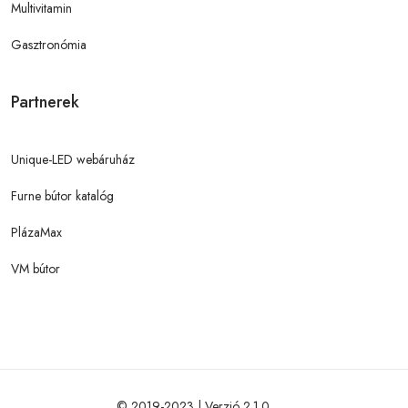
Multivitamin
Gasztronómia
Partnerek
Unique-LED webáruház
Furne bútor katalóg
PlázaMax
VM bútor
© 2019-2023 | Verzió 2.1.0