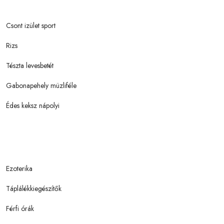
Csont izület sport
Rizs
Tészta levesbetét
Gabonapehely müzliféle
Édes keksz nápolyi
Ezoterika
Táplálékkiegészítők
Férfi órák