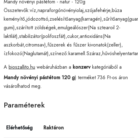
Mandy növényi pástétom - natur - 120g
Összetevők:víz,napraforgónövényiolaj,szójafehérje,búza
keményítő,jódozottsó,zselésítőanyag(karragén),sűrítőanyag(gua
gumi),szárított zöldségek,emulgeálószer(Na sztearoil 2-
laktilát),stabilizátor(polifoszfát),cukor,antioxidáns(Na
aszkorbát,citromsav),fűszerek és fűszer kivonatok(zeller),
ízfokozó(Naglutamát),színező:karamell.Száraz,hűvöshelyentart
A
bioszallito.hu
webáruházban a
konzerv
kategóriából a
Mandy növényi pástétom 120 g
) terméket 736 Ft-os áron
vásárolhatod meg.
Paraméterek
Elérhetőség
Raktáron