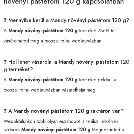
növényi pástétom 120 g kapcsolatban
❓ Mennyibe kerül a Mandy növényi pástétom 120 g?
A
Mandy növényi pástétom 120 g
terméket 736Ft-tól
vásárolhatod meg a
bioszallito.hu
webáruházban.
❓ Hol lehet vásárolni a Mandy növényi pástétom 120
g terméket?
A
Mandy növényi pástétom 120 g
terméket például a
bioszallito.hu
webáruházban vásárolhatja meg.
❓ A Mandy növényi pástétom 120 g raktáron van?
Weboldalunkon több olyan eszshopot is találsz, ahol van
raktáron
Mandy növényi pástétom 120 g
Megnézheted a