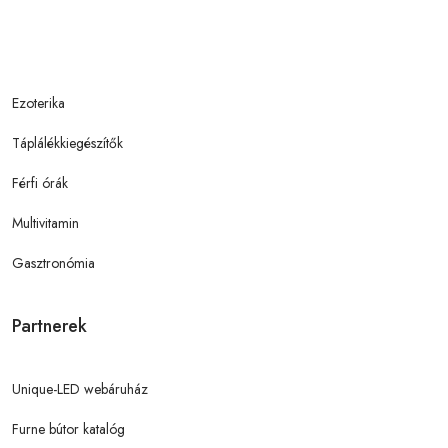
Ezoterika
Táplálékkiegészítők
Férfi órák
Multivitamin
Gasztronómia
Partnerek
Unique-LED webáruház
Furne bútor katalóg