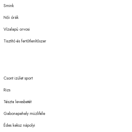
Smink
Női órák
Vízalapú orvosi
Tisztító és fertőtlenítőszer
Csont izület sport
Rizs
Tészta levesbetét
Gabonapehely müzliféle
Édes keksz nápolyi