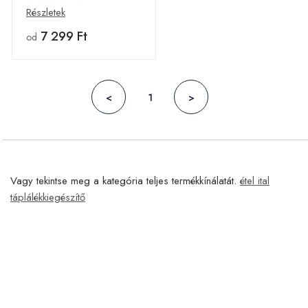
Részletek
7 299 Ft
od
<
1
>
Vagy tekintse meg a kategória teljes termékkínálatát.
étel ital
táplálékkiegészítő