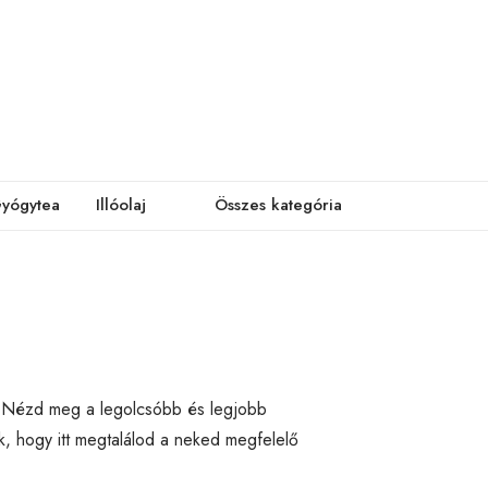
yógytea
Illóolaj
Összes kategória
. Nézd meg a legolcsóbb és legjobb
, hogy itt megtalálod a neked megfelelő