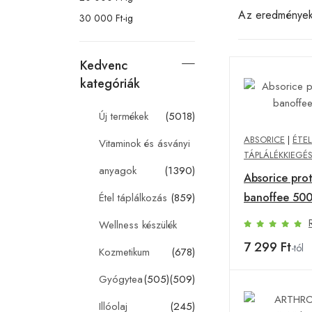
Az eredménye
30 000 Ft-ig
Kedvenc
kategóriák
Új termékek
(5018)
ABSORICE
|
ÉTEL
Vitaminok és ásványi
TÁPLÁLÉKKIEGÉ
anyagok
(1390)
Absorice prot
banoffee 500
Étel táplálkozás
(859)
Wellness készülék
7 299 Ft
-tól
Kozmetikum
(678)
Gyógytea
(505)
(509)
Illóolaj
(245)