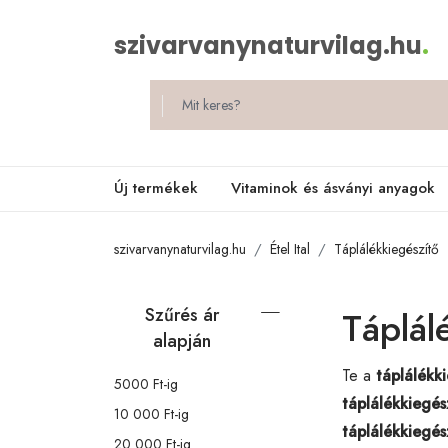
szivarvanynaturvilag.hu
.
Új termékek
Vitaminok és ásványi anyagok
szivarvanynaturvilag.hu
Étel Ital
Táplálékkiegészítő
Szűrés ár
Táplál
alapján
Te a
táplálékk
5000 Ft-ig
táplálékkiegés
10 000 Ft-ig
táplálékkiegés
20 000 Ft-ig