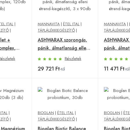
TEL ITAL
|
MANNAVITA
|
ÉTEL ITAL
|
MANNAVITA
|
SZÍTŐ
|
TÁPLÁLÉKKIEGÉSZÍTŐ
|
TÁPLÁLÉKKIEG
let +
ASHWARAX szorongás,
ASHWARAX s
komplex,
pánik, álmatlanság elleni
pánik, álmat
étrend-kiegészítő, 3 x
étrend-kieg
Részletek
Részletek
90db
29 721 Ft
11 471 Ft
-tól
-tól
 ITAL
|
BIOGLAN
|
ÉTEL ITAL
|
BIOGLAN
|
ÉTE
SZÍTŐ
|
TÁPLÁLÉKKIEGÉSZÍTŐ
|
TÁPLÁLÉKKIEG
v Magnézium
Bioglan Biotic Balance
Bioglan Bio