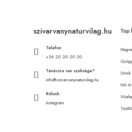
szivarvanynaturvilag.hu
Top 
Telefon
Magva
+36 20 20 20 20
Gyógy
Tanácsra van szüksége?
Smink
info@szivarvanynaturvilag.hu
Női ór
Rólunk
Vízala
Instagram
Tisztít