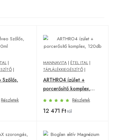
ITAL
|
MANNAVITA
|
ÉTEL ITAL
|
ÉSZÍTŐ
|
TÁPLÁLÉKKIEGÉSZÍTŐ
|
 Szőlős,
ARTHRO4 ízület +
porcerősítő komplex,
120db
Részletek
Részletek
12 471 Ft
l
-tól