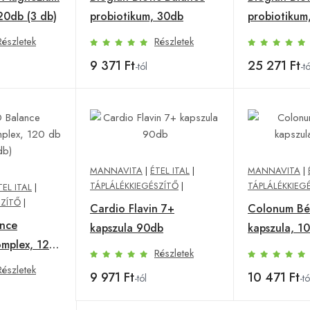
20db (3 db)
probiotikum, 30db
probiotikum
Részletek
Részletek
9 371 Ft
25 271 Ft
-tól
-tó
MANNAVITA
|
ÉTEL ITAL
|
MANNAVITA
|
TÁPLÁLÉKKIEGÉSZÍTŐ
|
TÁPLÁLÉKKIEG
TEL ITAL
|
SZÍTŐ
|
Cardio Flavin 7+
Colonum Bél
nce
kapszula 90db
kapszula, 1
mplex, 120
Részletek
Részletek
9 971 Ft
10 471 Ft
-tól
-tó