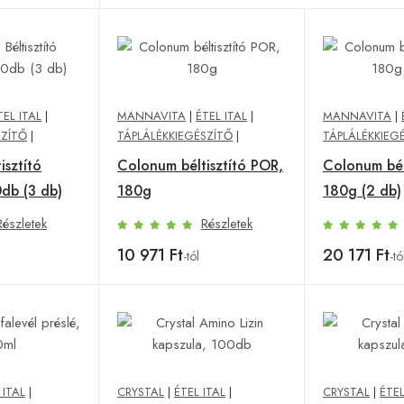
TEL ITAL
|
MANNAVITA
|
ÉTEL ITAL
|
MANNAVITA
|
SZÍTŐ
|
TÁPLÁLÉKKIEGÉSZÍTŐ
|
TÁPLÁLÉKKIEG
isztító
Colonum béltisztító POR,
Colonum bél
0db (3 db)
180g
180g (2 db)
Részletek
Részletek
10 971 Ft
20 171 Ft
-tól
-tó
 ITAL
|
CRYSTAL
|
ÉTEL ITAL
|
CRYSTAL
|
ÉTEL