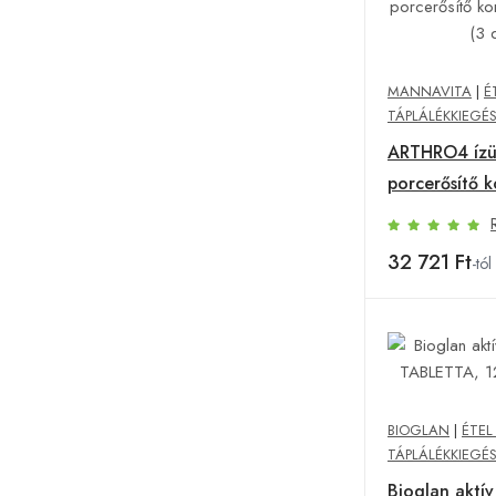
MANNAVITA
|
É
TÁPLÁLÉKKIEGÉ
ARTHRO4 ízü
porcerősítő 
120db (3 db)
32 721 Ft
-tól
BIOGLAN
|
ÉTEL
TÁPLÁLÉKKIEGÉ
Bioglan aktí