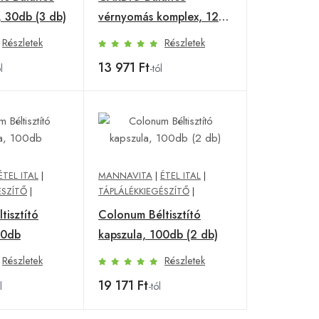
, 30db (3 db)
vérnyomás komplex, 120
db
Részletek
Részletek
13 971 Ft
l
-tól
ÉTEL ITAL
|
MANNAVITA
|
ÉTEL ITAL
|
ÉSZÍTŐ
|
TÁPLÁLÉKKIEGÉSZÍTŐ
|
tisztító
Colonum Béltisztító
00db
kapszula, 100db (2 db)
Részletek
Részletek
19 171 Ft
l
-tól