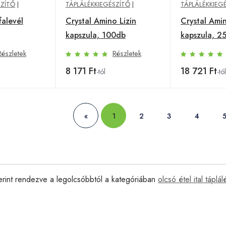
SZÍTŐ
|
TÁPLÁLÉKKIEGÉSZÍTŐ
|
TÁPLÁLÉKKIEG
falevél
Crystal Amino Lizin
Crystal Amin
kapszula, 100db
kapszula, 2
Részletek
Részletek
8 171 Ft
18 721 Ft
-tól
-tól
«
1
2
3
4
erint rendezve a legolcsóbbtól a kategóriában
olcsó étel ital táplá