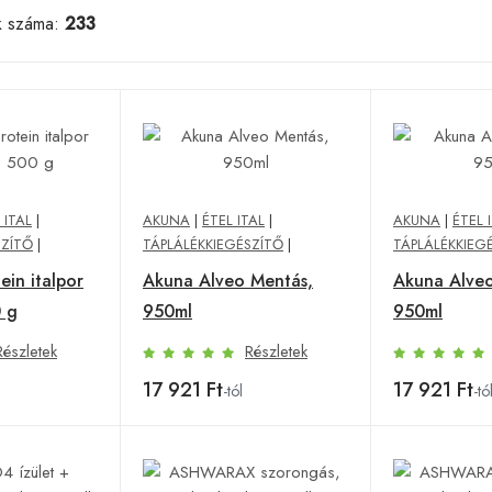
k száma:
233
 ITAL
|
AKUNA
|
ÉTEL ITAL
|
AKUNA
|
ÉTEL 
SZÍTŐ
|
TÁPLÁLÉKKIEGÉSZÍTŐ
|
TÁPLÁLÉKKIEG
ein italpor
Akuna Alveo Mentás,
Akuna Alveo
 g
950ml
950ml
Részletek
Részletek
17 921 Ft
17 921 Ft
-tól
-tó