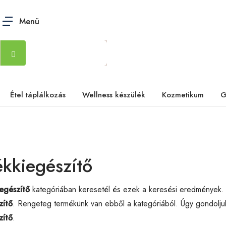
Menü
Étel táplálkozás
Wellness készülék
Kozmetikum
G
ékkiegészítő
iegészítő
kategóriában keresetél és ezek a keresési eredmények
zítő
. Rengeteg termékünk van ebből a kategóriából. Úgy gondoljuk
zítő
.