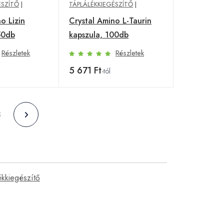
ÉSZÍTŐ
|
TÁPLÁLÉKKIEGÉSZÍTŐ
|
o Lizin
Crystal Amino L-Taurin
50db
kapszula, 100db
Részletek
Részletek
5 671 Ft
-tól
5
lékkiegészítő