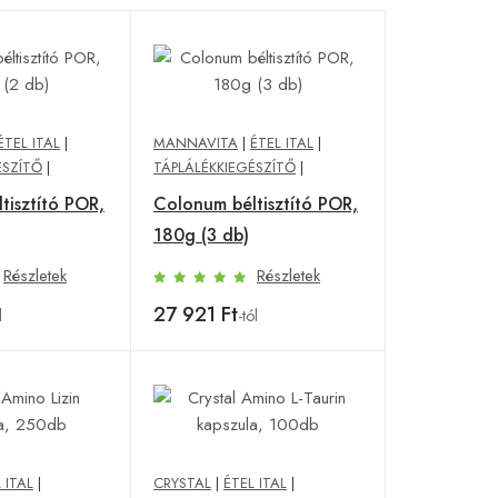
ÉTEL ITAL
|
MANNAVITA
|
ÉTEL ITAL
|
ÉSZÍTŐ
|
TÁPLÁLÉKKIEGÉSZÍTŐ
|
tisztító POR,
Colonum béltisztító POR,
180g (3 db)
Részletek
Részletek
27 921 Ft
l
-tól
 ITAL
|
CRYSTAL
|
ÉTEL ITAL
|