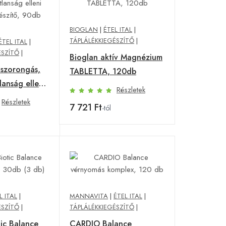
BIOGLAN
|
ÉTEL ITAL
|
TÁPLÁLÉKKIEGÉSZÍTŐ
|
ÉTEL ITAL
|
ÉSZÍTŐ
|
Bioglan aktív Magnézium
zorongás,
TABLETTA, 120db
lanság elleni
Részletek
észítő, 90db
Részletek
7 721 Ft
-tól
L ITAL
|
MANNAVITA
|
ÉTEL ITAL
|
ÉSZÍTŐ
|
TÁPLÁLÉKKIEGÉSZÍTŐ
|
tic Balance
CARDIO Balance