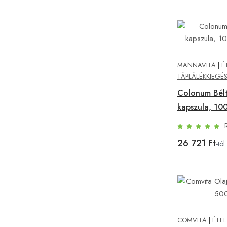
MANNAVITA
|
É
TÁPLÁLÉKKIEGÉ
Colonum Bélt
kapszula, 10
26 721 Ft
-tól
COMVITA
|
ÉTEL