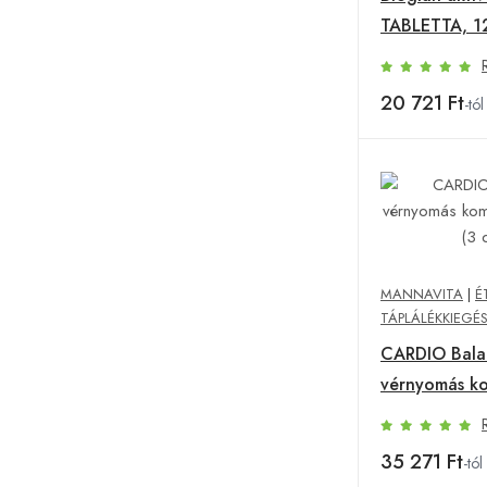
TABLETTA, 1
20 721 Ft
-tól
MANNAVITA
|
É
TÁPLÁLÉKKIEGÉ
CARDIO Bala
vérnyomás ko
db (3 db)
35 271 Ft
-tól