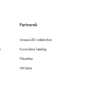
Partnerek
Unique-LED webáruház
k
Furne bútor katalóg
PlázaMax
VM bútor