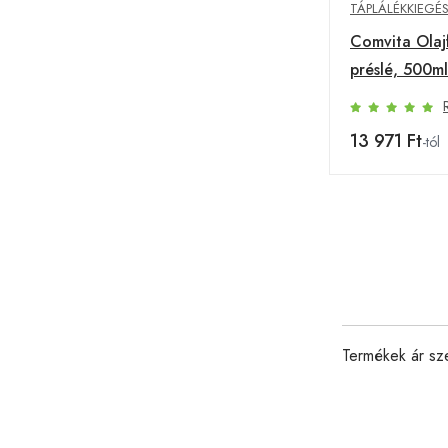
TÁPLÁLÉKKIEGÉ
Comvita Olaj
préslé, 500ml
13 971 Ft
-tól
Termékek ár sz