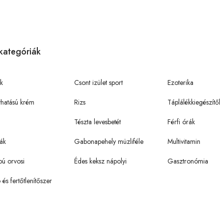
kategóriák
k
Csont izület sport
Ezoterika
hatású krém
Rizs
Táplálékkiegészítő
Tészta levesbetét
Férfi órák
ák
Gabonapehely müzliféle
Multivitamin
pú orvosi
Édes keksz nápolyi
Gasztronómia
ó és fertőtlenítőszer