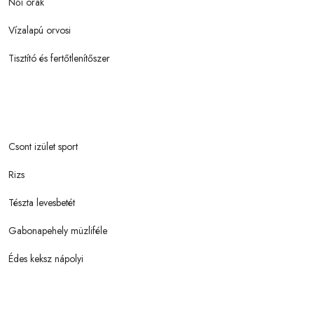
Női órák
Vízalapú orvosi
Tisztító és fertőtlenítőszer
Csont izület sport
Rizs
Tészta levesbetét
Gabonapehely müzliféle
Édes keksz nápolyi