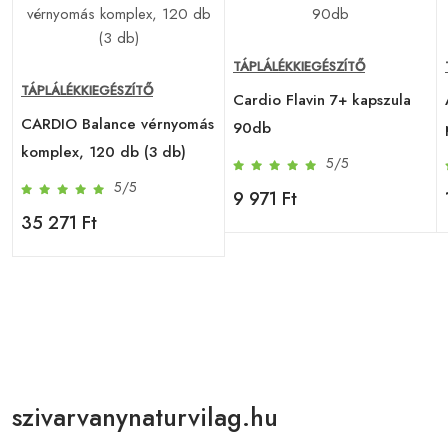
TÁPLÁLÉKKIEGÉSZÍTŐ
TÁPLÁLÉKKIEGÉSZÍTŐ
Cardio Flavin 7+ kapszula
CARDIO Balance vérnyomás
b
90db
komplex, 120 db (3 db)
5/5
5/5
9 971 Ft
35 271 Ft
szivarvanynaturvilag.hu