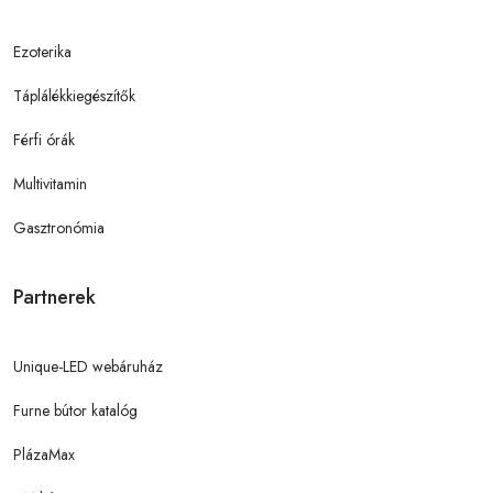
Ezoterika
Táplálékkiegészítők
Férfi órák
Multivitamin
Gasztronómia
Partnerek
Unique-LED webáruház
Furne bútor katalóg
PlázaMax