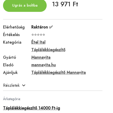
13 971 Ft
Ugrás a boltba
Elérhetőség
Raktáron ✅
Értékelés
⭐⭐⭐⭐⭐
Kategória
Étel Ital
Táplálékkiegészítő
Gyártó
Mannavita
Eladó
mannavita.hu
Ajánljuk
Táplálékkiegészítő Mannavita
Részletek
Árkategória:
Táplálékkiegészítő 14000 Ft-ig