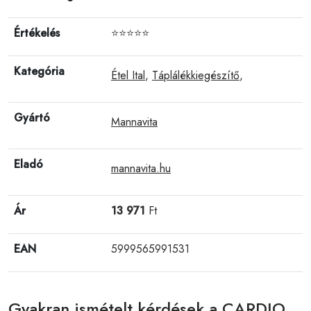
Értékelés
⭐⭐⭐⭐⭐
Kategória
Étel Ital
,
Táplálékkiegészítő
,
Gyártó
Mannavita
Eladó
mannavita.hu
Ár
13 971
Ft
EAN
5999565991531
Gyakran ismételt kérdések a CARDIO