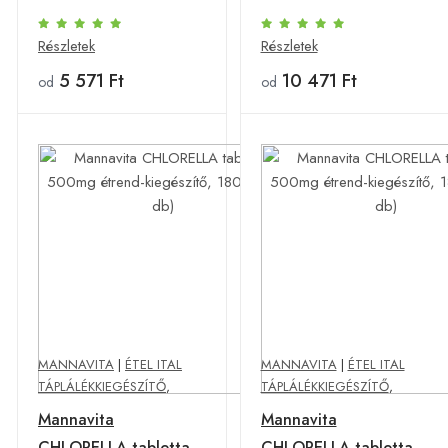
500mg étrend-
500mg étrend-
kiegészítő, 180db
kiegészítő, 180db (2
Részletek
Részletek
db)
5 571 Ft
10 471 Ft
od
od
MANNAVITA
|
ÉTEL ITAL
MANNAVITA
|
ÉTEL ITAL
TÁPLÁLÉKKIEGÉSZÍTŐ
,
TÁPLÁLÉKKIEGÉSZÍTŐ
,
Mannavita
Mannavita
CHLORELLA tabletta
CHLORELLA tabletta