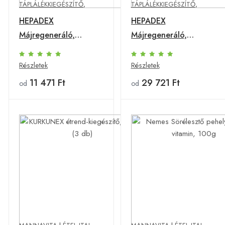
TÁPLÁLÉKKIEGÉSZÍTŐ
,
TÁPLÁLÉKKIEGÉSZÍTŐ
,
HEPADEX
HEPADEX
Májregeneráló,
Májregeneráló,
Májtisztító étrend-
Májtisztító étrend-
kiegészítő, 60db
kiegészítő, 60db (3
Részletek
Részletek
db)
11 471 Ft
29 721 Ft
od
od