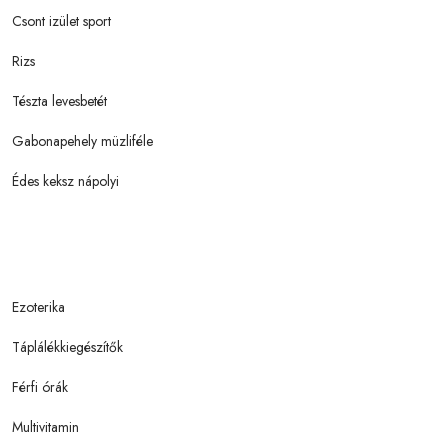
Csont izület sport
Rizs
Tészta levesbetét
Gabonapehely müzliféle
Édes keksz nápolyi
Ezoterika
Táplálékkiegészítők
Férfi órák
Multivitamin