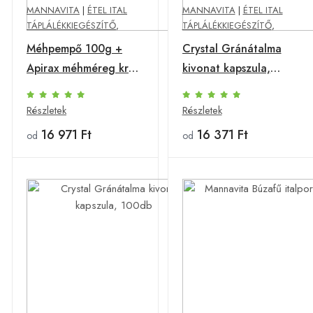
MANNAVITA
|
ÉTEL ITAL
MANNAVITA
|
ÉTEL ITAL
TÁPLÁLÉKKIEGÉSZÍTŐ
,
TÁPLÁLÉKKIEGÉSZÍTŐ
,
Méhpempő 100g +
Crystal Gránátalma
Apirax méhméreg krém
kivonat kapszula,
csomag
250db
Részletek
Részletek
16 971 Ft
16 371 Ft
od
od