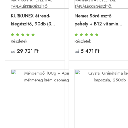
MANNAVITA
|
ÉTEL ITAL
MANNAVITA
|
ÉTEL ITAL
TÁPLÁLÉKKIEGÉSZÍTŐ
,
TÁPLÁLÉKKIEGÉSZÍTŐ
,
KURKUNEX étrend-
Nemes Sörélesztő
kiegészítő, 90db (3
pehely + B12 vitamin,
db)
100g
Részletek
Részletek
29 721 Ft
5 471 Ft
od
od