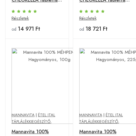
500mg étrend-
500mg étrend-
kiegészítő, 180db (3
kiegészítő, 180db (4
Részletek
Részletek
db)
db)
14 971 Ft
18 721 Ft
od
od
MANNAVITA
|
ÉTEL ITAL
MANNAVITA
|
ÉTEL ITAL
TÁPLÁLÉKKIEGÉSZÍTŐ
,
TÁPLÁLÉKKIEGÉSZÍTŐ
,
Mannavita 100%
Mannavita 100%