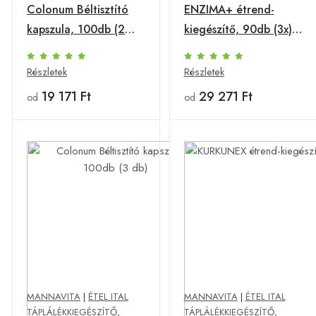
Colonum Béltisztító
ENZIMA+ étrend-
kapszula, 100db (2
kiegészítő, 90db (3x)
db)
= 3 havi adag
Részletek
Részletek
19 171 Ft
29 271 Ft
od
od
MANNAVITA
|
ÉTEL ITAL
MANNAVITA
|
ÉTEL ITAL
TÁPLÁLÉKKIEGÉSZÍTŐ
,
TÁPLÁLÉKKIEGÉSZÍTŐ
,