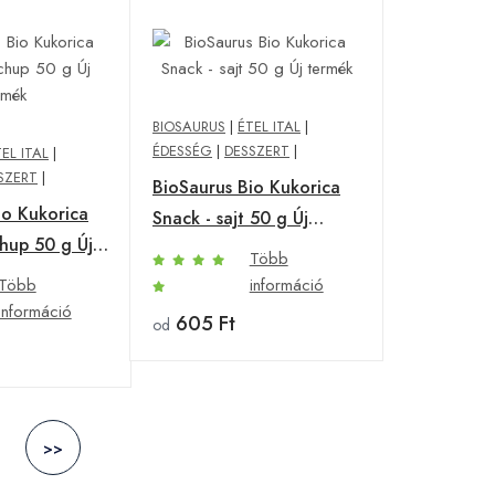
BIOSAURUS
|
ÉTEL ITAL
|
ÉDESSÉG
|
DESSZERT
|
EL ITAL
|
SZERT
|
BioSaurus Bio Kukorica
io Kukorica
Snack - sajt 50 g Új
chup 50 g Új
termék
Több
Több
információ
információ
605 Ft
od
>>