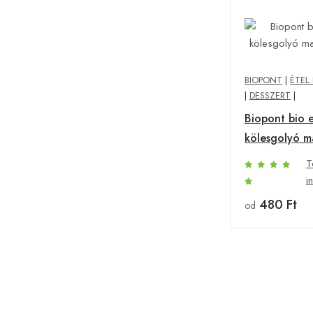
BIOPONT
|
ÉTEL 
|
DESSZERT
|
Biopont bio e
kölesgolyó m
g
T
i
480 Ft
od