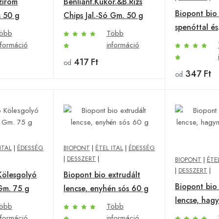
zirom
Benlianf.Kukor.&B.Rizs
Biopont bio 
s 50 g
Chips Jal.-Só Gm. 50 g
spenóttal és
öbb
Több
póréhagymá
nformáció
információ
417 Ft
od
347 Ft
od
ITAL
|
ÉDESSÉG
BIOPONT
|
ÉTEL ITAL
|
ÉDESSÉG
|
DESSZERT
|
BIOPONT
|
ÉTE
|
DESSZERT
|
Kölesgolyó
Biopont bio extrudált
Biopont bio 
Gm. 75 g
lencse, enyhén sós 60 g
lencse, hag
öbb
Több
60 g
nformáció
információ