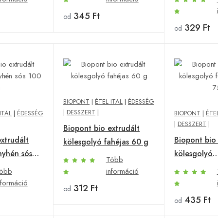
345 Ft
od
329 Ft
od
BIOPONT
|
ÉTEL ITAL
|
ÉDESSÉG
|
DESSZERT
|
ITAL
|
ÉDESSÉG
BIOPONT
|
ÉTE
|
DESSZERT
|
Biopont bio extrudált
xtrudált
Biopont bio 
kölesgolyó fahéjas 60 g
nyhén sós
kölesgolyó
Több
földimogyor
öbb
információ
nformáció
312 Ft
od
435 Ft
od