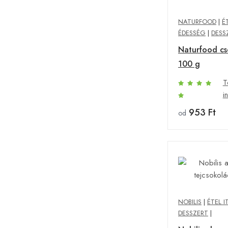
NATURFOOD
|
É
ÉDESSÉG
|
DESS
Naturfood cs
100 g
T
i
953 Ft
od
NOBILIS
|
ÉTEL I
DESSZERT
|