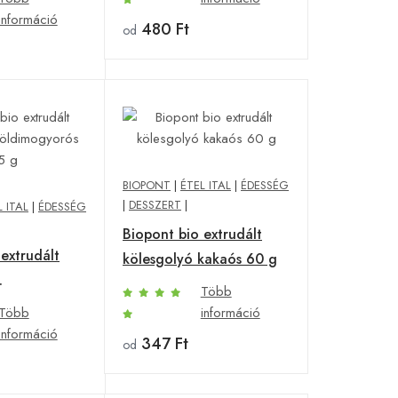
információ
480 Ft
od
BIOPONT
|
ÉTEL ITAL
|
ÉDESSÉG
|
DESSZERT
|
L ITAL
|
ÉDESSÉG
Biopont bio extrudált
extrudált
kölesgolyó kakaós 60 g
Több
ós 75 g
Több
információ
információ
347 Ft
od