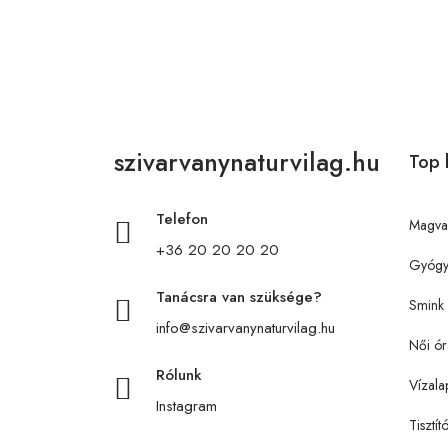
szivarvanynaturvilag.hu
Top 
Telefon
Magva
+36 20 20 20 20
Gyógy
Tanácsra van szüksége?
Smink
info@szivarvanynaturvilag.hu
Női ór
Rólunk
Vízala
Instagram
Tisztít