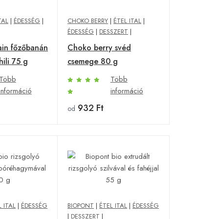
TAL
|
ÉDESSÉG
|
CHOKO BERRY
|
ÉTEL ITAL
|
ÉDESSÉG
|
DESSZERT
|
ain főzőbanán
Choko berry svéd
hili 75 g
csemege 80 g
Több
Több
információ
információ
932 Ft
od
L ITAL
|
ÉDESSÉG
BIOPONT
|
ÉTEL ITAL
|
ÉDESSÉG
|
DESSZERT
|