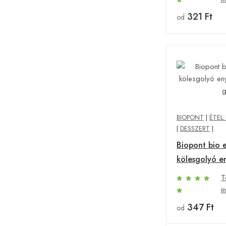
321 Ft
od
BIOPONT
|
ÉTEL 
|
DESSZERT
|
Biopont bio e
kölesgolyó e
100 g
T
i
347 Ft
od