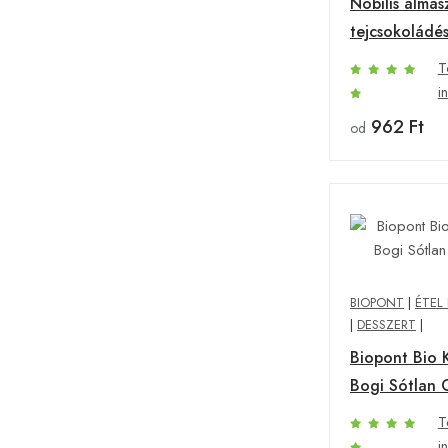
Nobilis almas
tejcsokoládé
T
i
962 Ft
od
BIOPONT
|
ÉTEL 
|
DESSZERT
|
Biopont Bio 
Bogi Sótlan 
T
i