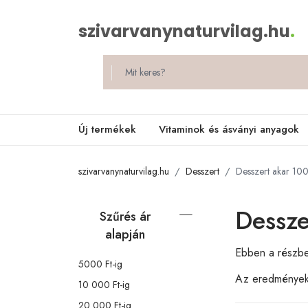
szivarvanynaturvilag.hu
.
Új termékek
Vitaminok és ásványi anyagok
szivarvanynaturvilag.hu
Desszert
Desszert akar 10
Dessze
Szűrés ár
alapján
Ebben a részbe
5000 Ft-ig
Az eredménye
10 000 Ft-ig
20 000 Ft-ig