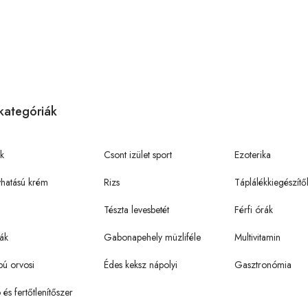
kategóriák
k
Csont izület sport
Ezoterika
hatású krém
Rizs
Táplálékkiegészítő
Tészta levesbetét
Férfi órák
ák
Gabonapehely müzliféle
Multivitamin
pú orvosi
Édes keksz nápolyi
Gasztronómia
ó és fertőtlenítőszer