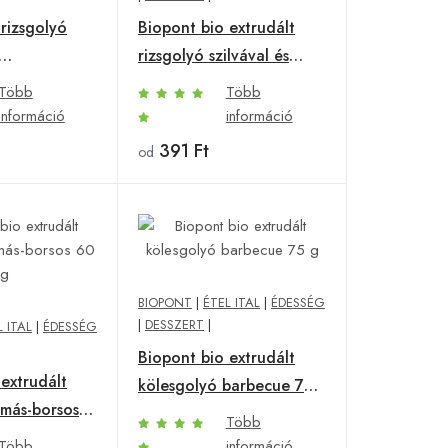
rizsgolyó
Biopont bio extrudált
rizsgolyó szilvával és
val 60 g
fahéjjal 55 g
Több
Több
információ
információ
391 Ft
od
BIOPONT
|
ÉTEL ITAL
|
ÉDESSÉG
|
DESSZERT
|
L ITAL
|
ÉDESSÉG
Biopont bio extrudált
extrudált
kölesgolyó barbecue 75
ymás-borsos
g
Több
Több
információ