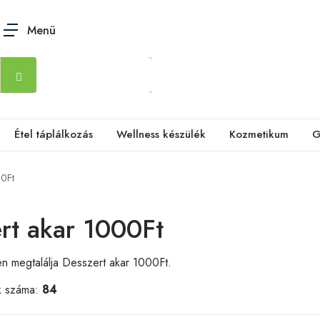
Menü
Étel táplálkozás
Wellness készülék
Kozmetikum
G
00Ft
rt akar 1000Ft
n megtalálja Desszert akar 1000Ft.
k száma:
84