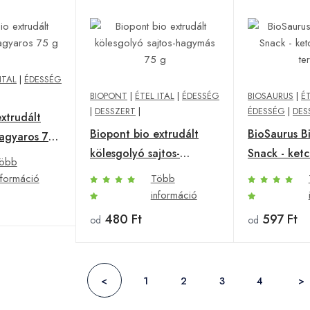
ITAL
|
ÉDESSÉG
BIOPONT
|
ÉTEL ITAL
|
ÉDESSÉG
BIOSAURUS
|
ÉT
|
DESSZERT
|
ÉDESSÉG
|
DES
xtrudált
Biopont bio extrudált
BioSaurus B
agyaros 75
kölesgolyó sajtos-
Snack - ket
öbb
hagymás 75 g
termék
nformáció
Több
információ
480 Ft
597 Ft
od
od
<
1
2
3
4
>