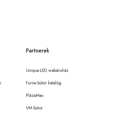
Partnerek
Unique-LED webáruház
k
Furne bútor katalóg
PlázaMax
VM bútor