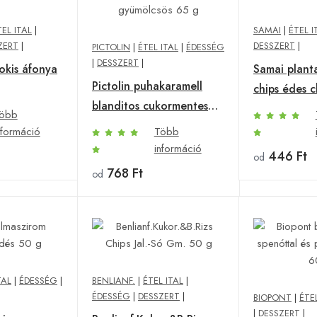
TEL ITAL
|
SAMAI
|
ÉTEL I
ZERT
|
DESSZERT
|
PICTOLIN
|
ÉTEL ITAL
|
ÉDESSÉG
|
DESSZERT
|
okis áfonya
Samai plant
Pictolin puhakaramell
chips édes c
blanditos cukormentes
öbb
gyümölcsös 65 g
nformáció
Több
információ
446 Ft
od
768 Ft
od
TAL
|
ÉDESSÉG
|
BENLIANF.
|
ÉTEL ITAL
|
ÉDESSÉG
|
DESSZERT
|
BIOPONT
|
ÉTE
|
DESSZERT
|