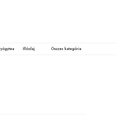
yógytea
Illóolaj
Összes kategória