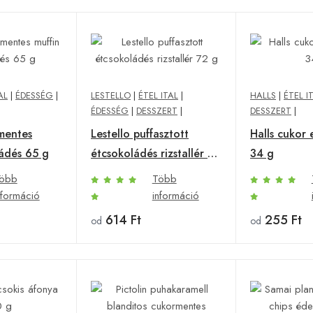
AL
|
ÉDESSÉG
|
LESTELLO
|
ÉTEL ITAL
|
HALLS
|
ÉTEL I
ÉDESSÉG
|
DESSZERT
|
DESSZERT
|
mentes
Lestello puffasztott
Halls cukor 
ládés 65 g
étcsokoládés rizstallér 72
34 g
g
öbb
Több
nformáció
információ
614 Ft
255 Ft
od
od