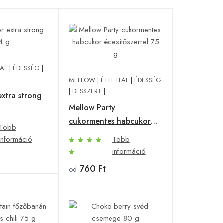
TAL
|
ÉDESSÉG
|
MELLOW
|
ÉTEL ITAL
|
ÉDESSÉG
|
DESSZERT
|
extra strong
Mellow Party
cukormentes habcukor
Több
édesítőszerrel 75 g
információ
Több
információ
760 Ft
od