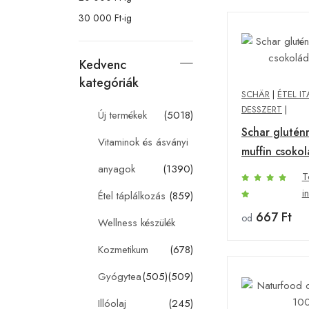
30 000 Ft-ig
Kedvenc
kategóriák
SCHÄR
|
ÉTEL IT
DESSZERT
|
Új termékek
(5018)
Schar glutén
Vitaminok és ásványi
muffin csoko
anyagok
(1390)
T
i
Étel táplálkozás
(859)
667 Ft
od
Wellness készülék
Kozmetikum
(678)
Gyógytea
(505)
(509)
Illóolaj
(245)