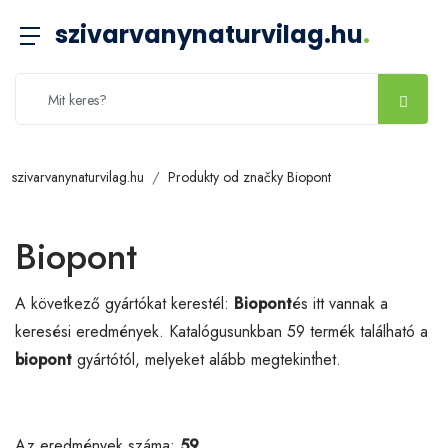
szivarvanynaturvilag.hu
.
szivarvanynaturvilag.hu
Produkty od značky Biopont
Biopont
A következő gyártókat kerestél:
Biopont
és itt vannak a
keresési eredmények. Katalógusunkban 59 termék található a
biopont
gyártótól, melyeket alább megtekinthet.
Az eredmények száma:
59