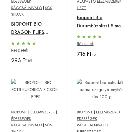
ÉDESSÉGEK
ALAPVETŐ ÉLELMISZEREK
|
RÁGCSÁLNIVALÓ
|
SÓS
LISZT
|
SNACK
|
Biopont Bio
BIOPONT BIO
Durumbúzaliszt Sima
DRAGON FLIPS
1000 g
VANÍLIÁS 25 g
Részletek
Részletek
716 Ft
-tól
293 Ft
-tól
BIOPONT
|
ÉLELMISZEREK
|
BIOPONT
|
ÉLELMISZEREK
|
ÉDESSÉGEK
ÉDESSÉGEK
RÁGCSÁLNIVALÓ
|
SÓS
RÁGCSÁLNIVALÓ
|
SNACK
|
PUFFASZTOTT