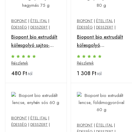
BIOPONT
|
ÉTEL ITAL
|
BIOPONT
|
ÉTEL ITAL
|
ÉDESSÉG
|
DESSZERT
|
ÉDESSÉG
|
DESSZERT
|
Biopont bio extrudált
Biopont bio extrudált
kölesgolyó sajtos-
kölesgolyó
hagymás 75 g
tejcsokoládés 80 g
Részletek
Részletek
480 Ft
1 308 Ft
-tól
-tól
BIOPONT
|
ÉTEL ITAL
|
ÉDESSÉG
|
DESSZERT
|
BIOPONT
|
ÉTEL ITAL
|
ÉDESSÉG
|
DESSZERT
|