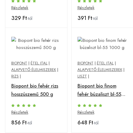
Részletek
Részletek
329 Ft
391 Ft
-tól
-tól
BIOPONT
|
ÉTEL ITAL
|
BIOPONT
|
ÉTEL ITAL
|
ALAPVETŐ ÉLELMISZEREK
|
ALAPVETŐ ÉLELMISZEREK
|
RIZS
|
LISZT
|
Biopont bio fehér rizs
Biopont bio finom
hosszúszemű 500 g
fehér búzaliszt bl-55
1000 g
Részletek
Részletek
856 Ft
648 Ft
-tól
-tól