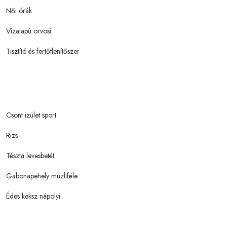
Női órák
Vízalapú orvosi
Tisztító és fertőtlenítőszer
Csont izület sport
Rizs
Tészta levesbetét
Gabonapehely müzliféle
Édes keksz nápolyi