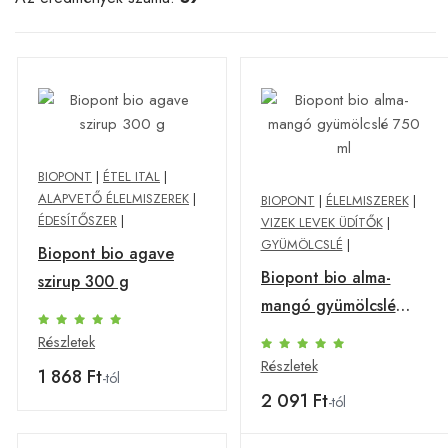
BIOPONT
|
ÉTEL ITAL
|
ALAPVETŐ ÉLELMISZEREK
|
BIOPONT
|
ÉLELMISZEREK
|
ÉDESÍTŐSZER
|
VIZEK LEVEK ÜDÍTŐK
|
GYÜMÖLCSLÉ
|
Biopont bio agave
Biopont bio alma-
szirup 300 g
mangó gyümölcslé
750 ml
Részletek
Részletek
1 868 Ft
-tól
2 091 Ft
-tól