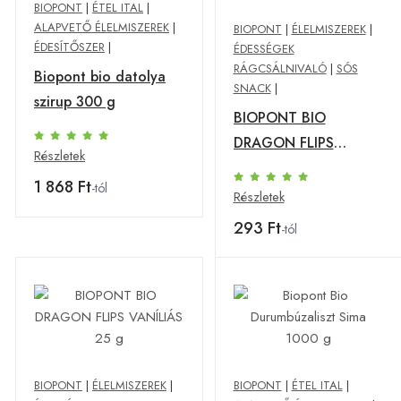
BIOPONT
|
ÉTEL ITAL
|
ALAPVETŐ ÉLELMISZEREK
|
BIOPONT
|
ÉLELMISZEREK
|
ÉDESÍTŐSZER
|
ÉDESSÉGEK
RÁGCSÁLNIVALÓ
|
SÓS
Biopont bio datolya
SNACK
|
szirup 300 g
BIOPONT BIO
DRAGON FLIPS
Részletek
S.KARAMELL 25 g
1 868 Ft
-tól
Részletek
293 Ft
-tól
BIOPONT
|
ÉLELMISZEREK
|
BIOPONT
|
ÉTEL ITAL
|