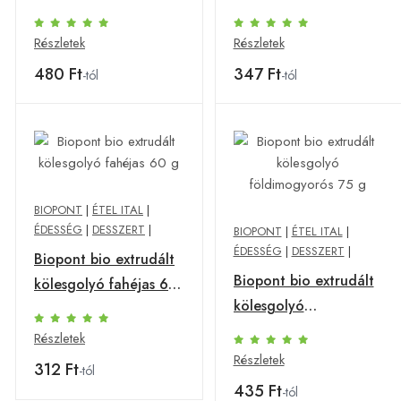
75 g
100 g
Részletek
Részletek
480 Ft
347 Ft
-tól
-tól
BIOPONT
|
ÉTEL ITAL
|
ÉDESSÉG
|
DESSZERT
|
BIOPONT
|
ÉTEL ITAL
|
ÉDESSÉG
|
DESSZERT
|
Biopont bio extrudált
Biopont bio extrudált
kölesgolyó fahéjas 60
kölesgolyó
g
földimogyorós 75 g
Részletek
Részletek
312 Ft
-tól
435 Ft
-tól