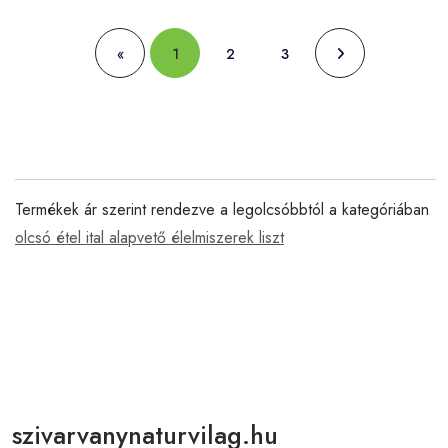
«
1
2
3
Termékek ár szerint rendezve a legolcsóbbtól a kategóriában
olcsó étel ital alapvető élelmiszerek liszt
szivarvanynaturvilag.hu