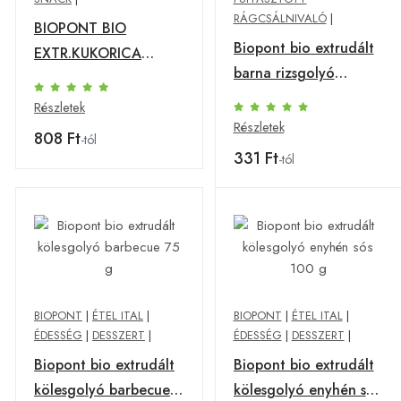
RÁGCSÁLNIVALÓ
|
BIOPONT BIO
Biopont bio extrudált
EXTR.KUKORICA
barna rizsgolyó
F.CSOKI-EPER
enyhén sós 100 g
Részletek
Részletek
808 Ft
-tól
331 Ft
-tól
BIOPONT
|
ÉTEL ITAL
|
BIOPONT
|
ÉTEL ITAL
|
ÉDESSÉG
|
DESSZERT
|
ÉDESSÉG
|
DESSZERT
|
Biopont bio extrudált
Biopont bio extrudált
kölesgolyó barbecue
kölesgolyó enyhén sós