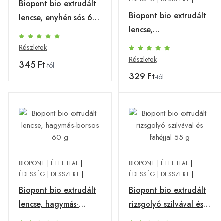
Biopont bio extrudált
Biopont bio extrudált
lencse, enyhén sós 60
lencse,
g
földimogyoróval 60 g
Részletek
Részletek
345 Ft
-tól
329 Ft
-tól
BIOPONT
|
ÉTEL ITAL
|
BIOPONT
|
ÉTEL ITAL
|
ÉDESSÉG
|
DESSZERT
|
ÉDESSÉG
|
DESSZERT
|
Biopont bio extrudált
Biopont bio extrudált
lencse, hagymás-
rizsgolyó szilvával és
borsos 60 g
fahéjjal 55 g