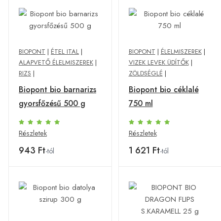
BIOPONT
|
ÉTEL ITAL
|
BIOPONT
|
ÉLELMISZEREK
|
ALAPVETŐ ÉLELMISZEREK
|
VIZEK LEVEK ÜDÍTŐK
|
RIZS
|
ZÖLDSÉGLÉ
|
Biopont bio barnarizs
Biopont bio céklalé
gyorsfőzésű 500 g
750 ml
Részletek
Részletek
943 Ft
1 621 Ft
-tól
-tól