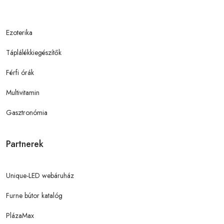
Ezoterika
Táplálékkiegészítők
Férfi órák
Multivitamin
Gasztronómia
Partnerek
Unique-LED webáruház
Furne bútor katalóg
PlázaMax