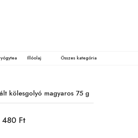
yógytea
Illóolaj
Összes kategória
ált kölesgolyó magyaros 75 g
480 Ft