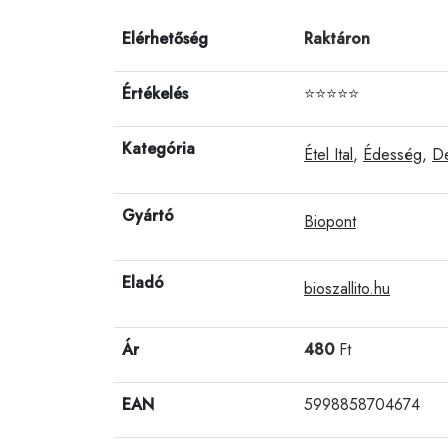
Elérhetőség
Raktáron
Értékelés
⭐⭐⭐⭐⭐
Kategória
Étel Ital
,
Édesség
,
De
Gyártó
Biopont
Eladó
bioszallito.hu
Ár
480
Ft
EAN
5998858704674