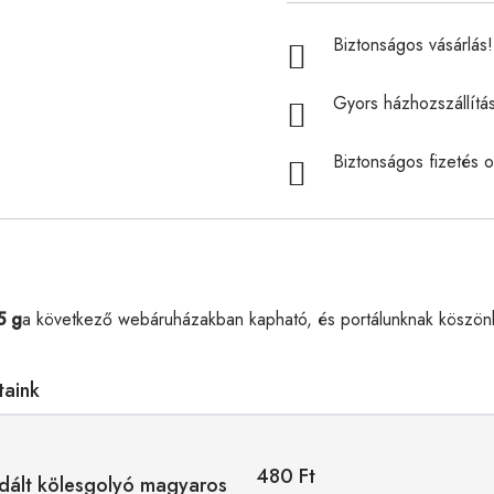
Biztonságos vásárlás! 
Gyors házhozszállítá
Biztonságos fizetés o
5 g
a következő webáruházakban kapható, és portálunknak köszönh
taink
480 Ft
udált kölesgolyó magyaros