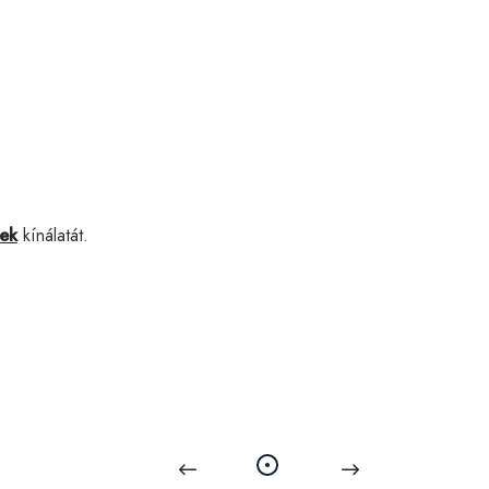
nek
kínálatát.