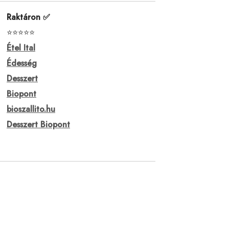
Raktáron ✅
⭐⭐⭐⭐⭐
Étel Ital
Édesség
Desszert
Biopont
bioszallito.hu
Desszert Biopont