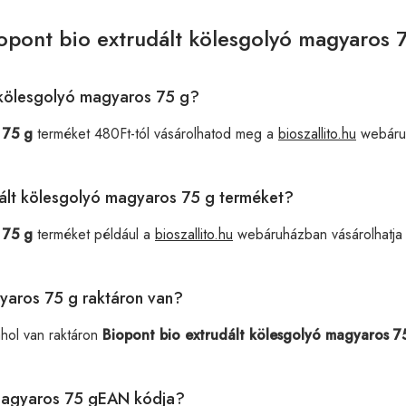
opont bio extrudált kölesgolyó magyaros 
t kölesgolyó magyaros 75 g?
 75 g
terméket 480Ft-tól vásárolhatod meg a
bioszallito.hu
webáru
udált kölesgolyó magyaros 75 g terméket?
 75 g
terméket például a
bioszallito.hu
webáruházban vásárolhatja
gyaros 75 g raktáron van?
ahol van raktáron
Biopont bio extrudált kölesgolyó magyaros 7
 magyaros 75 gEAN kódja?