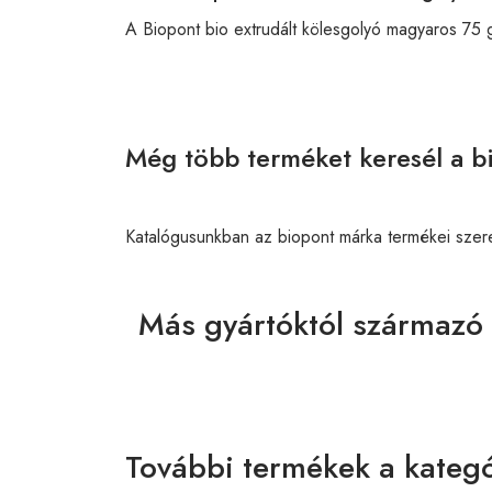
A Biopont bio extrudált kölesgolyó magyaros 75
Még több terméket keresél a b
Katalógusunkban az biopont márka termékei szer
Más gyártóktól származó
További termékek a kategó