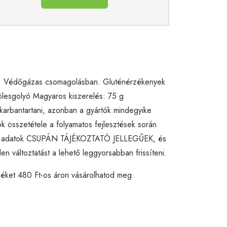
ege. Védőgázas csomagolásban. Gluténérzékenyek
Kölesgolyó Magyaros kiszerelés: 75 g
karbantartani, azonban a gyártók mindegyike
ok összetétele a folyamatos fejlesztések során
etétel adatok CSUPÁN TÁJÉKOZTATÓ JELLEGŰEK, és
en változtatást a lehető leggyorsabban frissíteni.
méket 480 Ft-os áron vásárolhatod meg.