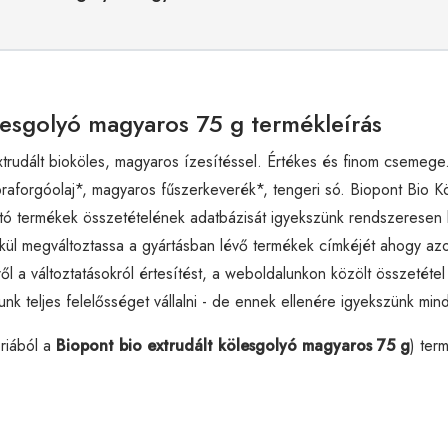
ölesgolyó magyaros 75 g termékleírás
extrudált bioköles, magyaros ízesítéssel. Értékes és finom csem
apraforgóolaj*, magyaros fűszerkeverék*, tengeri só. Biopont Bio 
ható termékek összetételének adatbázisát igyekszünk rendszeresen 
nélkül megváltoztassa a gyártásban lévő termékek címkéjét ahogy az
ről a változtatásokról értesítést, a weboldalunkon közölt össz
unk teljes felelősséget vállalni - de ennek ellenére igyekszünk mind
riából a
Biopont bio extrudált kölesgolyó magyaros 75 g
) ter