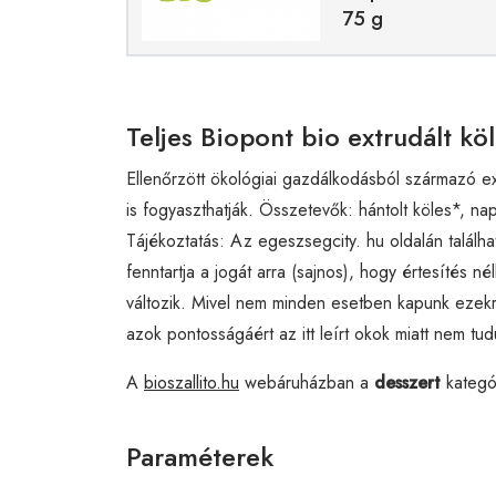
75 g
Teljes Biopont bio extrudált k
Ellenőrzött ökológiai gazdálkodásból származó 
is fogyaszthatják. Összetevők: hántolt köles*, n
Tájékoztatás: Az egeszsegcity. hu oldalán talál
fenntartja a jogát arra (sajnos), hogy értesítés 
változik. Mivel nem minden esetben kapunk ezek
azok pontosságáért az itt leírt okok miatt nem tud
A
bioszallito.hu
webáruházban a
desszert
kategó
Paraméterek