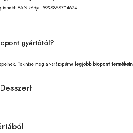
 g termék EAN kódja:
5998858704674
iopont gyártótól?
epelnek. Tekintse meg a varázspárna
legjobb biopont termékei
 Desszert
riából