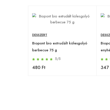
DESSZERT
DESS
Biopont bio extrudált kölesgolyó
Biopo
barbecue 75 g
enyhé
5/5
480 Ft
347 