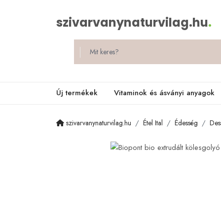
szivarvanynaturvilag.hu
.
Új termékek
Vitaminok és ásványi anyagok
szivarvanynaturvilag.hu
Étel Ital
Édesség
Des