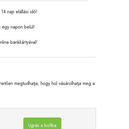
14 nap elállási idő!
s egy napon belül!
nline bankkártyával!
etően megtudhatja, hogy hol vásárolhatja meg a
Ugrás a boltba