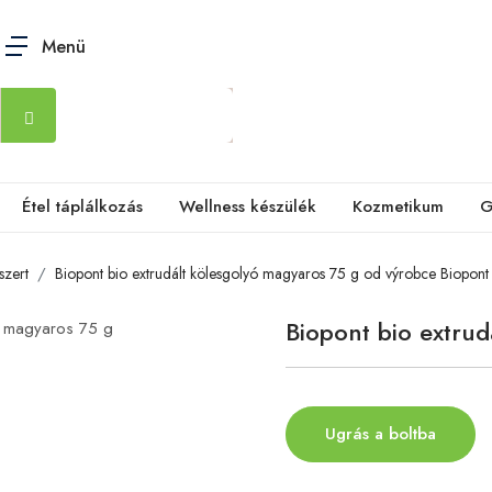
Menü
Étel táplálkozás
Wellness készülék
Kozmetikum
G
szert
Biopont bio extrudált kölesgolyó magyaros 75 g od výrobce Biopont
Biopont bio extrud
Ugrás a boltba