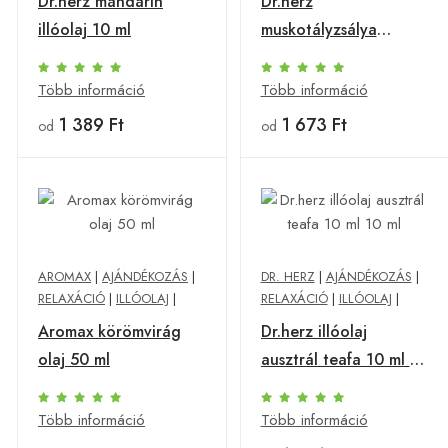
Dr.herz mandarin
Dr.herz
illóolaj 10 ml
muskotályzsálya
illóolaj 10 ml
Több információ
Több információ
1 389 Ft
1 673 Ft
od
od
AROMAX
|
AJÁNDÉKOZÁS
|
DR. HERZ
|
AJÁNDÉKOZÁS
|
RELAXÁCIÓ
|
ILLÓOLAJ
|
RELAXÁCIÓ
|
ILLÓOLAJ
|
Aromax körömvirág
Dr.herz illóolaj
olaj 50 ml
ausztrál teafa 10 ml 10
ml
Több információ
Több információ