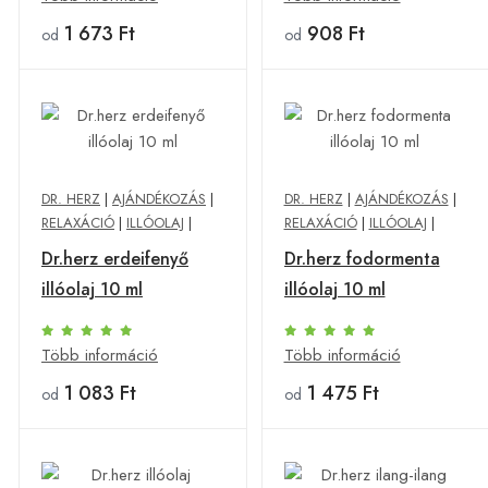
1 673 Ft
908 Ft
od
od
DR. HERZ
|
AJÁNDÉKOZÁS
|
DR. HERZ
|
AJÁNDÉKOZÁS
|
RELAXÁCIÓ
|
ILLÓOLAJ
|
RELAXÁCIÓ
|
ILLÓOLAJ
|
Dr.herz erdeifenyő
Dr.herz fodormenta
illóolaj 10 ml
illóolaj 10 ml
Több információ
Több információ
1 083 Ft
1 475 Ft
od
od