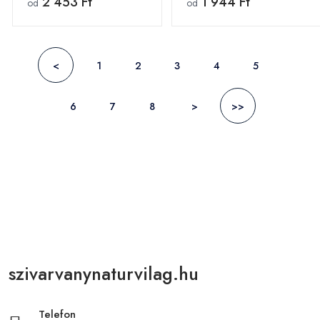
2 453 Ft
1 944 Ft
od
od
<
1
2
3
4
5
6
7
8
>
>>
szivarvanynaturvilag.hu
Telefon