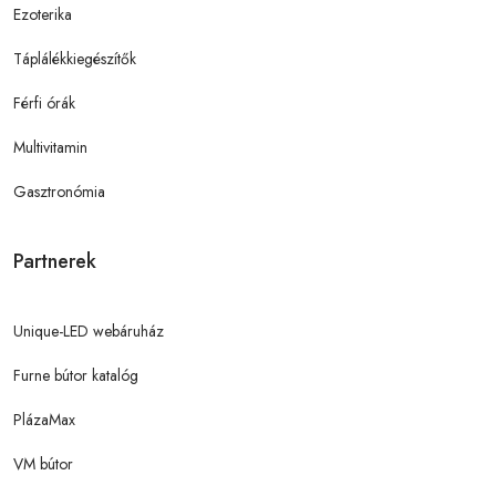
Ezoterika
Táplálékkiegészítők
Férfi órák
Multivitamin
Gasztronómia
Partnerek
Unique-LED webáruház
Furne bútor katalóg
PlázaMax
VM bútor