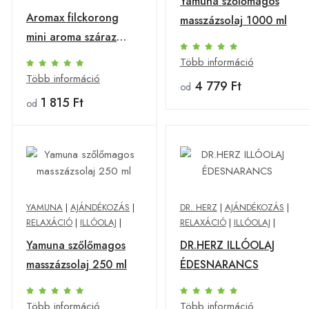
Yamuna szőlőmagos
Aromax filckorong
masszázsolaj 1000 ml
mini aroma száraz
diffúzorhoz 10 db
Több információ
Több információ
4 779 Ft
od
1 815 Ft
od
YAMUNA
|
AJÁNDÉKOZÁS
|
DR. HERZ
|
AJÁNDÉKOZÁS
|
RELAXÁCIÓ
|
ILLÓOLAJ
|
RELAXÁCIÓ
|
ILLÓOLAJ
|
Yamuna szőlőmagos
DR.HERZ ILLÓOLAJ
masszázsolaj 250 ml
ÉDESNARANCS
Több információ
Több információ