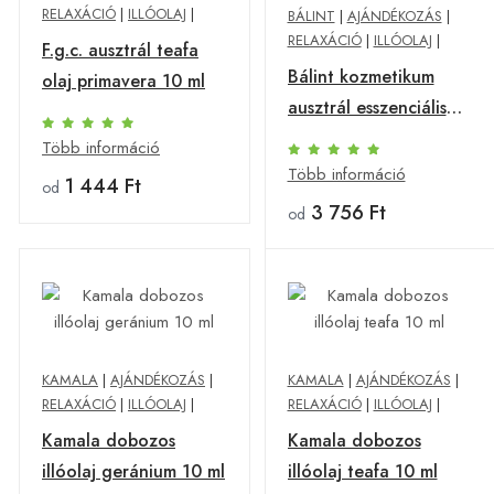
RELAXÁCIÓ
|
ILLÓOLAJ
|
BÁLINT
|
AJÁNDÉKOZÁS
|
RELAXÁCIÓ
|
ILLÓOLAJ
|
F.g.c. ausztrál teafa
Bálint kozmetikum
olaj primavera 10 ml
ausztrál esszenciális
teafaolaj 30 ml
Több információ
Több információ
1 444 Ft
od
3 756 Ft
od
KAMALA
|
AJÁNDÉKOZÁS
|
KAMALA
|
AJÁNDÉKOZÁS
|
RELAXÁCIÓ
|
ILLÓOLAJ
|
RELAXÁCIÓ
|
ILLÓOLAJ
|
Kamala dobozos
Kamala dobozos
illóolaj geránium 10 ml
illóolaj teafa 10 ml