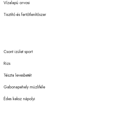
Vízalapú orvosi
Tisztító és fertőtlenítőszer
Csont izület sport
Rizs
Tészta levesbetét
Gabonapehely müzliféle
Édes keksz nápolyi