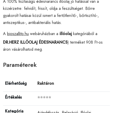
A 100% tisztaságú édesnarancs illóolaj jó hatással van a
közérzetre: felvidít, frissít, oldja a feszültséget. Bőrre
gyakorolt hatásai közül ismert a fertőtlenítő-, bőrtisztító-,
antiszeptikus-, antibakteriális hatás.
A
bioszallito.hu
webáruházban a
illóolaj
kategóriából a
DR.HERZ ILLÓOLAJ ÉDESNARANCS
) terméket 908 Ft-os
áron vásárolhatod meg.
Paraméterek
Elérhetőség
Raktáron
Értékelés
⭐⭐⭐⭐⭐
Kategória
Ajándékozás
,
Relaxáció
,
Illóolaj
,