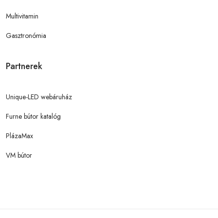
Multivitamin
Gasztronómia
Partnerek
Unique-LED webáruház
Furne bútor katalóg
PlázaMax
VM bútor