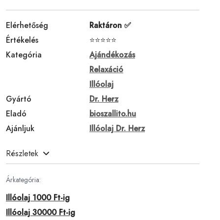
Elérhetőség
Raktáron ✅
Értékelés
⭐⭐⭐⭐⭐
Kategória
Ajándékozás
Relaxáció
Illóolaj
Gyártó
Dr. Herz
Eladó
bioszallito.hu
Ajánljuk
Illóolaj Dr. Herz
Részletek
Árkategória:
Illóolaj 1000 Ft-ig
Illóolaj 30000 Ft-ig