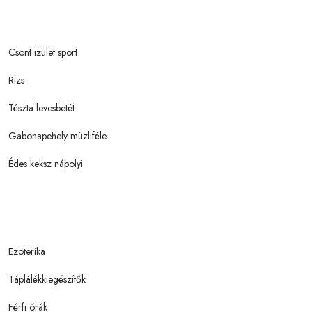
Csont izület sport
Rizs
Tészta levesbetét
Gabonapehely müzliféle
Édes keksz nápolyi
Ezoterika
Táplálékkiegészítők
Férfi órák