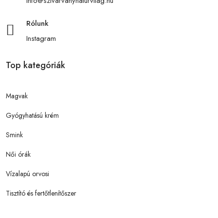
info@szivarvanynaturvilag.hu
Rólunk
Instagram
Top kategóriák
Magvak
Gyógyhatású krém
Smink
Női órák
Vízalapú orvosi
Tisztító és fertőtlenítőszer