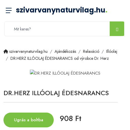
szivarvanynaturvilag.hu
.
szivarvanynaturvilag.hu
Ajándékozás
Relaxáció
Illóolaj
DR.HERZ ILLÓOLAJ ÉDESNARANCS od výrobce Dr. Herz
DR.HERZ ILLÓOLAJ ÉDESNARANCS
908 Ft
Ugrás a boltba