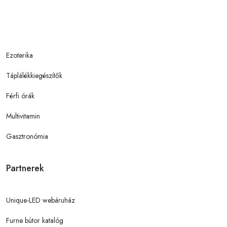
Ezoterika
Táplálékkiegészítők
Férfi órák
Multivitamin
Gasztronómia
Partnerek
Unique-LED webáruház
Furne bútor katalóg