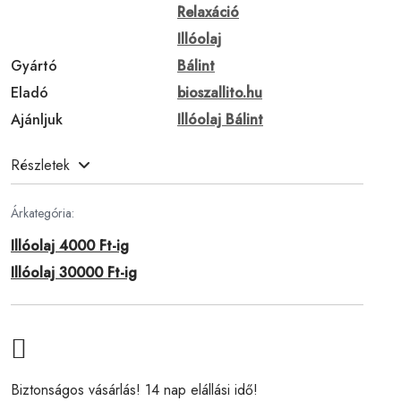
Relaxáció
Illóolaj
Gyártó
Bálint
Eladó
bioszallito.hu
Ajánljuk
Illóolaj Bálint
Részletek
Árkategória:
Illóolaj 4000 Ft-ig
Illóolaj 30000 Ft-ig
Biztonságos vásárlás! 14 nap elállási idő!