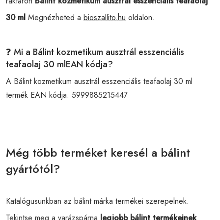
raktáron
Bálint kozmetikum ausztrál esszenciális teafaolaj
30 ml
Megnézheted a
bioszallito.hu
oldalon.
❓ Mi a Bálint kozmetikum ausztrál esszenciális
teafaolaj 30 mlEAN kódja?
A Bálint kozmetikum ausztrál esszenciális teafaolaj 30 ml
termék EAN kódja:
5999885215447
Még több terméket keresél a bálint
gyártótól?
Katalógusunkban az bálint márka termékei szerepelnek.
Tekintse meg a varázspárna
legjobb bálint termékeinek