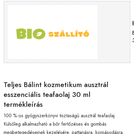
Teljes Bálint kozmetikum ausztrál
esszenciális teafaolaj 30 ml
termékleírás
100 %-os gyógyszerkönyvi tisztaságú ausztrál teafaolaj.
Külsőleg alkalmazható a bőr fertőzéses és gombás
megbetegedéseinek kezelésére, pattanásra, korpásodásra,