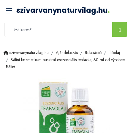
szivarvanynaturvilag.hu
.
szivarvanynaturvilag.hu
Ajándékozás
Relaxáció
Illóolaj
Bálint kozmetikum ausztrál esszenciális teafaolaj 30 ml od výrobce
Bálint