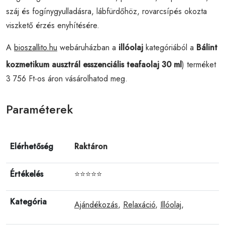
száj és fogínygyulladásra, lábfürdőhöz, rovarcsípés okozta
viszkető érzés enyhítésére.
A
bioszallito.hu
webáruházban a
illóolaj
kategóriából a
Bálint
kozmetikum ausztrál esszenciális teafaolaj 30 ml
) terméket
3 756 Ft-os áron vásárolhatod meg.
Paraméterek
Elérhetőség
Raktáron
Értékelés
⭐⭐⭐⭐⭐
Kategória
Ajándékozás
,
Relaxáció
,
Illóolaj
,