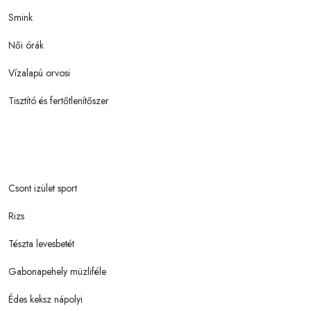
Smink
Női órák
Vízalapú orvosi
Tisztító és fertőtlenítőszer
Csont izület sport
Rizs
Tészta levesbetét
Gabonapehely müzliféle
Édes keksz nápolyi