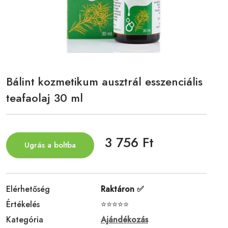
Bálint kozmetikum ausztrál esszenciális
teafaolaj 30 ml
3 756 Ft
Ugrás a boltba
Elérhetőség
Raktáron ✅
Értékelés
⭐⭐⭐⭐⭐
Kategória
Ajándékozás