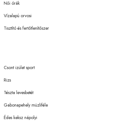
Női órák
Vízalapú orvosi
Tisztító és fertőtlenítőszer
Csont izület sport
Rizs
Tészta levesbetét
Gabonapehely müzliféle
Édes keksz nápolyi