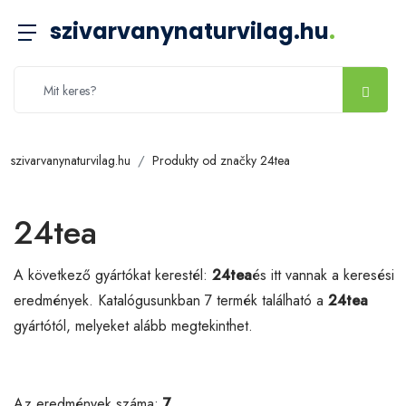
szivarvanynaturvilag.hu
.
szivarvanynaturvilag.hu
Produkty od značky 24tea
24tea
A következő gyártókat kerestél:
24tea
és itt vannak a keresési
eredmények. Katalógusunkban 7 termék található a
24tea
gyártótól, melyeket alább megtekinthet.
Az eredmények száma:
7