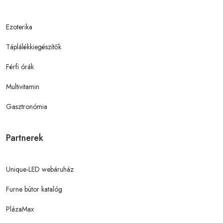
Ezoterika
Táplálékkiegészítők
Férfi órák
Multivitamin
Gasztronómia
Partnerek
Unique-LED webáruház
Furne bútor katalóg
PlázaMax