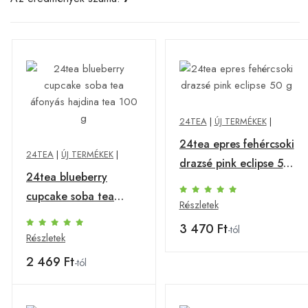
24TEA
|
ÚJ TERMÉKEK
|
24tea epres fehércsoki
24TEA
|
ÚJ TERMÉKEK
|
drazsé pink eclipse 50
24tea blueberry
g
cupcake soba tea
Részletek
áfonyás hajdina tea
3 470 Ft
-tól
100 g
Részletek
2 469 Ft
-tól