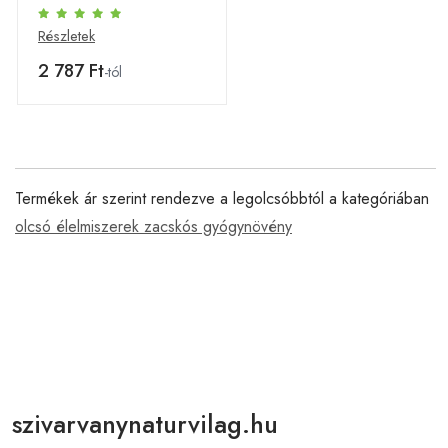
Részletek
2 787 Ft
-tól
Termékek ár szerint rendezve a legolcsóbbtól a kategóriában
olcsó élelmiszerek zacskós gyógynövény
szivarvanynaturvilag.hu