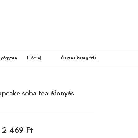
yógytea
Illóolaj
Összes kategória
upcake soba tea áfonyás
2 469 Ft