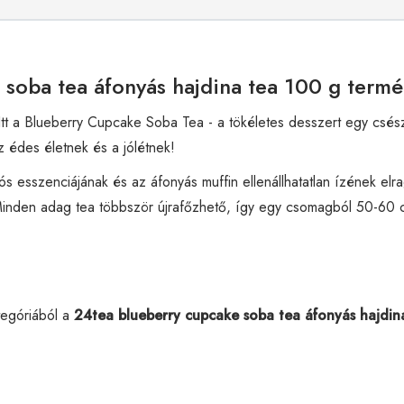
 soba tea áfonyás hajdina tea 100 g termé
tt a Blueberry Cupcake Soba Tea - a tökéletes desszert egy csés
 édes életnek és a jólétnek!
s esszenciájának és az áfonyás muffin ellenállhatatlan ízének elr
inden adag tea többször újrafőzhető, így egy csomagból 50-60 cs
egóriából a
24tea blueberry cupcake soba tea áfonyás hajdin