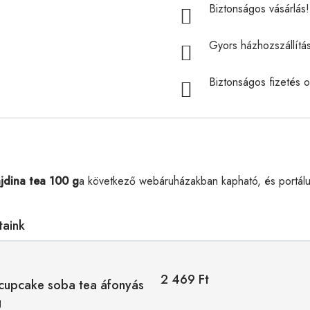
Biztonságos vásárlás! 
Gyors házhozszállítá
Biztonságos fizetés o
jdina tea 100 g
a következő webáruházakban kapható, és portál
taink
2 469 Ft
 cupcake soba tea áfonyás
g