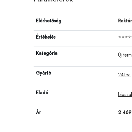
Elérhetőség
Raktá
Értékelés
⭐⭐⭐⭐
Kategória
Új ter
Gyártó
24Tea
Eladó
bioszal
Ár
2 469