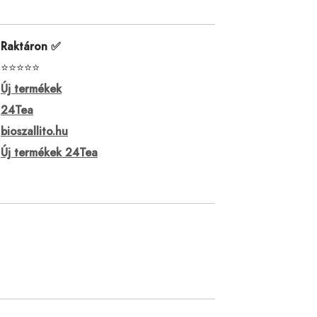
Raktáron ✅
⭐⭐⭐⭐⭐
Új termékek
24Tea
bioszallito.hu
Új termékek 24Tea