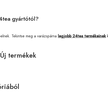
4tea gyártótól?
pelnek. Tekintse meg a varázspárna
legjobb 24tea termékeinek
k
 Új termékek
riából