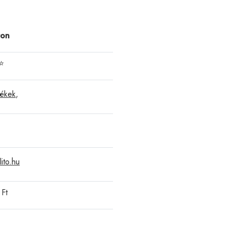
ron
⭐
mékek
,
lito.hu
Ft