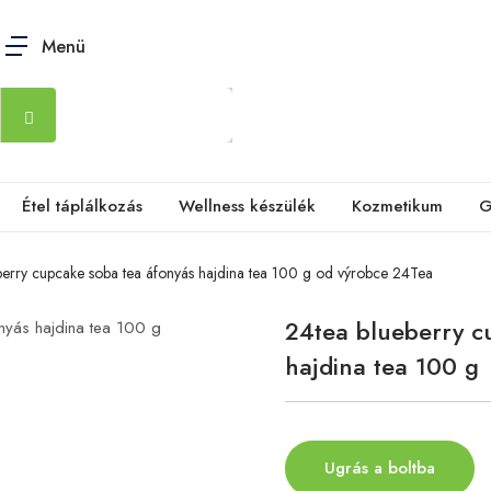
Menü
Étel táplálkozás
Wellness készülék
Kozmetikum
G
berry cupcake soba tea áfonyás hajdina tea 100 g od výrobce 24Tea
24tea blueberry c
hajdina tea 100 g
Ugrás a boltba