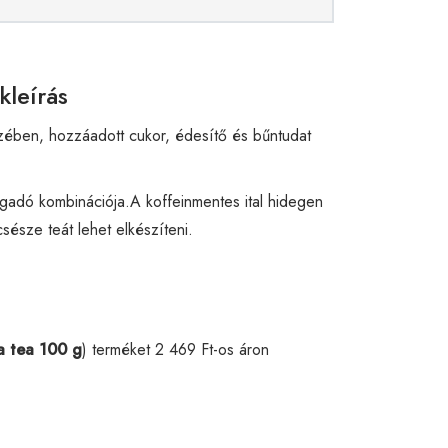
kleírás
zében, hozzáadott cukor, édesítő és bűntudat
agadó kombinációja.A koffeinmentes ital hidegen
észe teát lehet elkészíteni.
a tea 100 g
) terméket 2 469 Ft-os áron