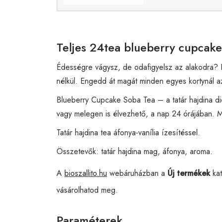
Teljes 24tea blueberry cupcake
Édességre vágysz, de odafigyelsz az alakodra? I
nélkül. Engedd át magát minden egyes kortynál az
Blueberry Cupcake Soba Tea – a tatár hajdina dió
vagy melegen is élvezhető, a nap 24 órájában. M
Tatár hajdina tea áfonya-vanília ízesítéssel.
Összetevők: tatár hajdina mag, áfonya, aroma.
A
bioszallito.hu
webáruházban a
Új termékek
kat
vásárolhatod meg.
Paraméterek