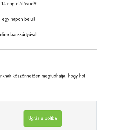
14 nap elállási idő!
s egy napon belül!
nline bankkártyával!
unknak köszönhetően megtudhatja, hogy hol
Ugrás a boltba