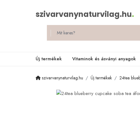
szivarvanynaturvilag.hu
.
Új termékek
Vitaminok és ásványi anyagok
szivarvanynaturvilag.hu
Új termékek
24tea blue