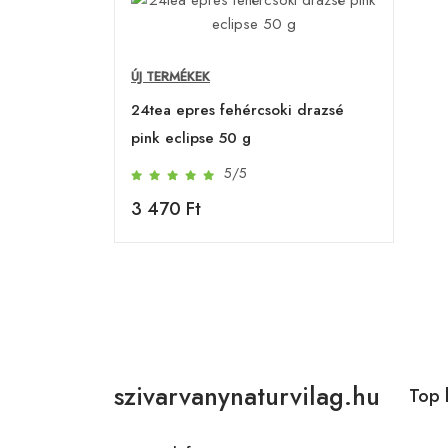
ÚJ TERMÉKEK
24tea epres fehércsoki drazsé
pink eclipse 50 g
5/5
3 470 Ft
szivarvanynaturvilag.hu
Top 