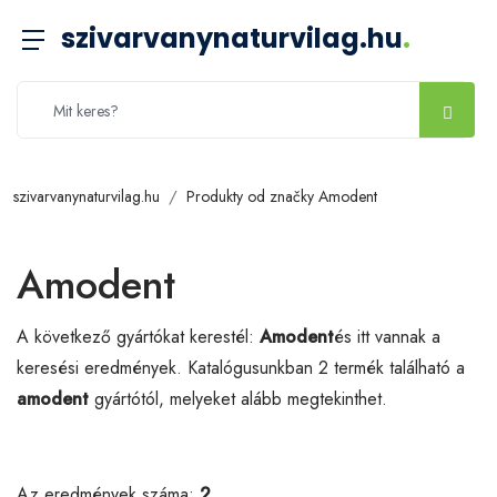
szivarvanynaturvilag.hu
.
szivarvanynaturvilag.hu
Produkty od značky Amodent
Amodent
A következő gyártókat kerestél:
Amodent
és itt vannak a
keresési eredmények. Katalógusunkban 2 termék található a
amodent
gyártótól, melyeket alább megtekinthet.
Az eredmények száma:
2