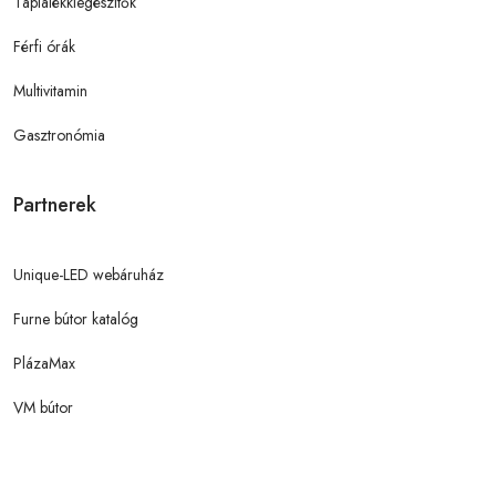
Táplálékkiegészítők
Férfi órák
Multivitamin
Gasztronómia
Partnerek
Unique-LED webáruház
Furne bútor katalóg
PlázaMax
VM bútor