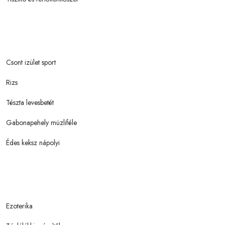
Csont izület sport
Rizs
Tészta levesbetét
Gabonapehely müzliféle
Édes keksz nápolyi
Ezoterika