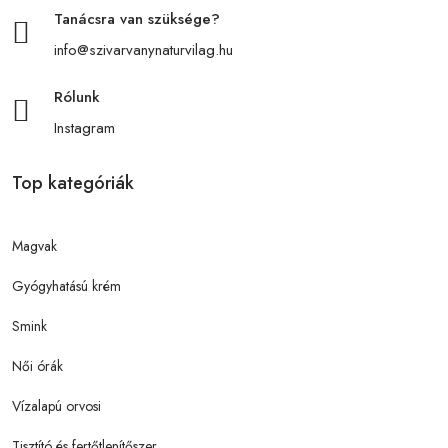
Tanácsra van szüksége?
info@szivarvanynaturvilag.hu
Rólunk
Instagram
Top kategóriák
Magvak
Gyógyhatású krém
Smink
Női órák
Vízalapú orvosi
Tisztító és fertőtlenítőszer