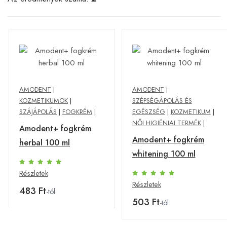
AMODENT
|
AMODENT
|
KOZMETIKUMOK
|
SZÉPSÉGÁPOLÁS ÉS
SZÁJÁPOLÁS
|
FOGKRÉM
|
EGÉSZSÉG
|
KOZMETIKUM
|
NŐI HIGIÉNIAI TERMÉK
|
Amodent+ fogkrém
Amodent+ fogkrém
herbal 100 ml
whitening 100 ml
Részletek
Részletek
483 Ft
-tól
503 Ft
-tól