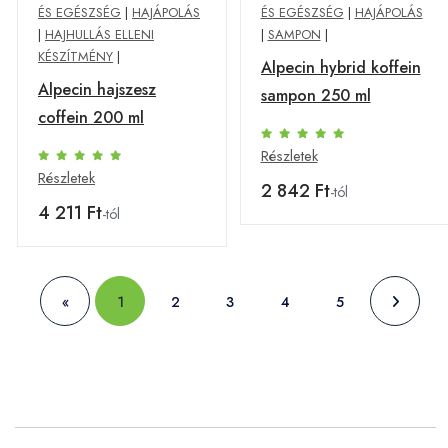
ÉS EGÉSZSÉG
|
HAJÁPOLÁS
ÉS EGÉSZSÉG
|
HAJÁPOLÁS
|
HAJHULLÁS ELLENI
|
SAMPON
|
KÉSZÍTMÉNY
|
Alpecin hybrid koffein
Alpecin hajszesz
sampon 250 ml
coffein 200 ml
Részletek
Részletek
2 842 Ft
-tól
4 211 Ft
-tól
«
1
2
3
4
5