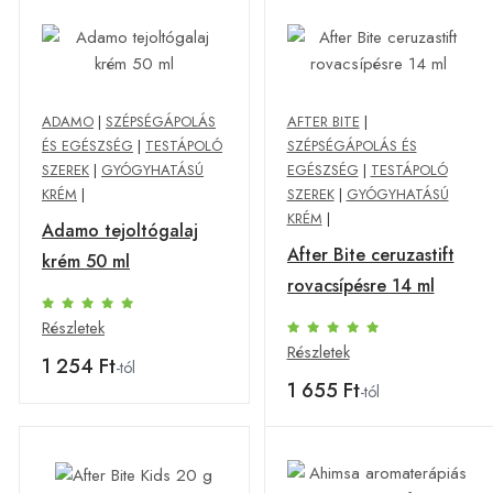
ADAMO
|
SZÉPSÉGÁPOLÁS
AFTER BITE
|
ÉS EGÉSZSÉG
|
TESTÁPOLÓ
SZÉPSÉGÁPOLÁS ÉS
SZEREK
|
GYÓGYHATÁSÚ
EGÉSZSÉG
|
TESTÁPOLÓ
KRÉM
|
SZEREK
|
GYÓGYHATÁSÚ
KRÉM
|
Adamo tejoltógalaj
After Bite ceruzastift
krém 50 ml
rovacsípésre 14 ml
Részletek
Részletek
1 254 Ft
-tól
1 655 Ft
-tól