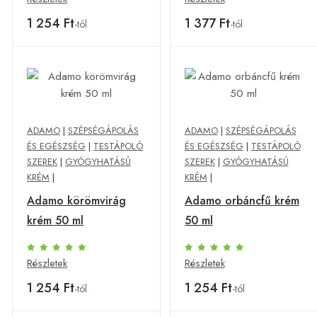
1 254 Ft
1 377 Ft
-tól
-tól
ADAMO
|
SZÉPSÉGÁPOLÁS
ADAMO
|
SZÉPSÉGÁPOLÁS
ÉS EGÉSZSÉG
|
TESTÁPOLÓ
ÉS EGÉSZSÉG
|
TESTÁPOLÓ
SZEREK
|
GYÓGYHATÁSÚ
SZEREK
|
GYÓGYHATÁSÚ
KRÉM
|
KRÉM
|
Adamo körömvirág
Adamo orbáncfű krém
krém 50 ml
50 ml
Részletek
Részletek
1 254 Ft
1 254 Ft
-tól
-tól