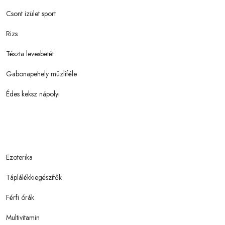
Csont izület sport
Rizs
Tészta levesbetét
Gabonapehely müzliféle
Édes keksz nápolyi
Ezoterika
Táplálékkiegészítők
Férfi órák
Multivitamin