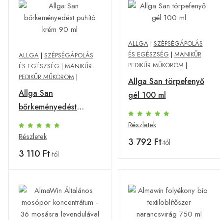
ALLGA
|
SZÉPSÉGÁPOLÁS
ÉS EGÉSZSÉG
|
MANIKŰR
ALLGA
|
SZÉPSÉGÁPOLÁS
PEDIKŰR MŰKÖRÖM
|
ÉS EGÉSZSÉG
|
MANIKŰR
PEDIKŰR MŰKÖRÖM
|
Allga San törpefenyő
Allga San
gél 100 ml
bőrkeményedést
puhító krém 90 ml
Részletek
Részletek
3 792 Ft
-tól
3 110 Ft
-tól