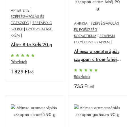
AFTER BITE
|
SZÉPSÉGÁPOLÁS ÉS
EGÉSZSÉG
|
TESTÁPOLÓ
AHIMSA
|
SZÉPSÉGÁPOLÁS
SZEREK
|
GYÓGYHATÁSÚ
ÉS EGÉSZSÉG
|
KRÉM
|
KOZMETIKUM
|
SZAPPAN
FOLYÉKONY SZAPPAN
|
After Bite Kids 20 g
Ahimsa aromaterápiás
szappan citrom-fahéj
Részletek
90 g
1 829 Ft
-tól
Részletek
735 Ft
-tól