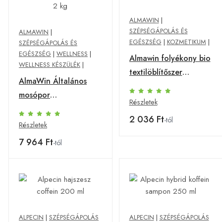
ALMAWIN
|
SZÉPSÉGÁPOLÁS ÉS
ALMAWIN
|
EGÉSZSÉG
|
KOZMETIKUM
|
SZÉPSÉGÁPOLÁS ÉS
EGÉSZSÉG
|
WELLNESS
|
Almawin folyékony bio
WELLNESS KÉSZÜLÉK
|
textilöblítőszer
AlmaWin Általános
narancsvirág 750 ml
mosópor
Részletek
koncentrátum - 36
2 036 Ft
-tól
mosásra levendulával
Részletek
2 kg
7 964 Ft
-tól
ALPECIN
|
SZÉPSÉGÁPOLÁS
ALPECIN
|
SZÉPSÉGÁPOLÁS