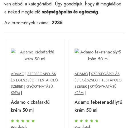
van ebből a kategóriából. Úgy gondoljuk, hogy itt megtalálod
a neked megfelelő
szépségápolás és egészség
.
Az eredmények száma:
2235
ADAMO
|
SZÉPSÉGÁPOLÁS
ADAMO
|
SZÉPSÉGÁPOLÁS
ÉS EGÉSZSÉG
|
TESTÁPOLÓ
ÉS EGÉSZSÉG
|
TESTÁPOLÓ
SZEREK
|
GYÓGYHATÁSÚ
SZEREK
|
GYÓGYHATÁSÚ
KRÉM
|
KRÉM
|
Adamo cickafarkfű
Adamo feketenadálytő
krém 50 ml
krém 50 ml
Részletek
Részletek