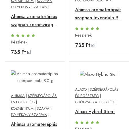
FOLYÉKONY SZAPPAN
|
KOZMETIKUM
|
SZAPPAN
FOLYÉKONY SZAPPAN
|
Ahimsa aromaterápiás
Ahimsa aromaterápiás
szappan levendula 90
szappan körömvirágos
g
90 g
Részletek
Részletek
735 Ft
-tól
735 Ft
-tól
ALAXO
|
SZÉPSÉGÁPOLÁS
ÉS EGÉSZSÉG
|
AHIMSA
|
SZÉPSÉGÁPOLÁS
GYÓGYÁSZATI ESZKÖZ
|
ÉS EGÉSZSÉG
|
KOZMETIKUM
|
SZAPPAN
Alaxo Hybrid Stent
FOLYÉKONY SZAPPAN
|
Ahimsa aromaterápiás
Részletek