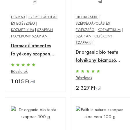
DERMAX
|
SZÉPSÉGÁPOLÁS
DR.ORGANIC
|
ÉS EGÉSZSÉG
|
SZÉPSÉGÁPOLÁS ÉS
KOZMETIKUM
|
SZAPPAN
EGÉSZSÉG
|
KOZMETIKUM
|
FOLYÉKONY SZAPPAN
|
SZAPPAN FOLYÉKONY
SZAPPAN
|
Dermax illatmentes
Dr.organic bio teafa
folyékony szappan
folyékony kézmosó
300 ml
250 ml
Részletek
Részletek
1 015 Ft
-tól
2 327 Ft
-tól