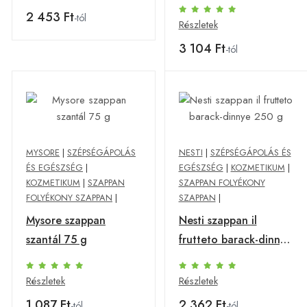
250 ml
2 453 Ft
-tól
Részletek
3 104 Ft
-tól
MYSORE
|
SZÉPSÉGÁPOLÁS
NESTI
|
SZÉPSÉGÁPOLÁS ÉS
ÉS EGÉSZSÉG
|
EGÉSZSÉG
|
KOZMETIKUM
|
KOZMETIKUM
|
SZAPPAN
SZAPPAN FOLYÉKONY
FOLYÉKONY SZAPPAN
|
SZAPPAN
|
Mysore szappan
Nesti szappan il
szantál 75 g
frutteto barack-dinnye
250 g
Részletek
Részletek
1 087 Ft
2 362 Ft
-tól
-tól