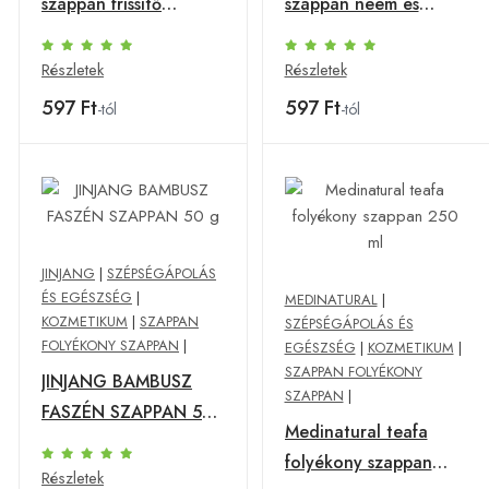
szappan frissítő
szappan neem és
uborkás 75 g
kurkuma 75 g
Részletek
Részletek
597 Ft
597 Ft
-tól
-tól
JINJANG
|
SZÉPSÉGÁPOLÁS
ÉS EGÉSZSÉG
|
MEDINATURAL
|
KOZMETIKUM
|
SZAPPAN
SZÉPSÉGÁPOLÁS ÉS
FOLYÉKONY SZAPPAN
|
EGÉSZSÉG
|
KOZMETIKUM
|
SZAPPAN FOLYÉKONY
JINJANG BAMBUSZ
SZAPPAN
|
FASZÉN SZAPPAN 50
Medinatural teafa
g
folyékony szappan
Részletek