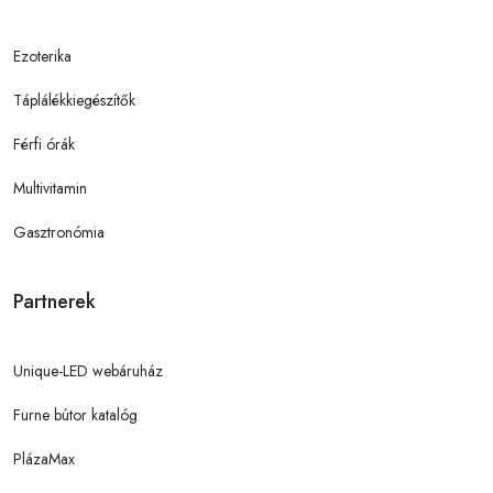
Ezoterika
Táplálékkiegészítők
Férfi órák
Multivitamin
Gasztronómia
Partnerek
Unique-LED webáruház
Furne bútor katalóg
PlázaMax