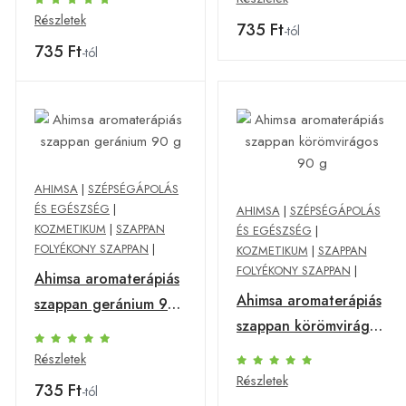
Részletek
735 Ft
-tól
735 Ft
-tól
AHIMSA
|
SZÉPSÉGÁPOLÁS
ÉS EGÉSZSÉG
|
AHIMSA
|
SZÉPSÉGÁPOLÁS
KOZMETIKUM
|
SZAPPAN
ÉS EGÉSZSÉG
|
FOLYÉKONY SZAPPAN
|
KOZMETIKUM
|
SZAPPAN
FOLYÉKONY SZAPPAN
|
Ahimsa aromaterápiás
Ahimsa aromaterápiás
szappan geránium 90
szappan körömvirágos
g
90 g
Részletek
Részletek
735 Ft
-tól