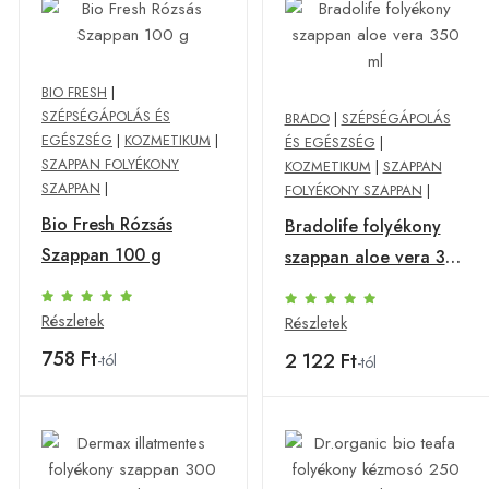
BIO FRESH
|
SZÉPSÉGÁPOLÁS ÉS
BRADO
|
SZÉPSÉGÁPOLÁS
EGÉSZSÉG
|
KOZMETIKUM
|
ÉS EGÉSZSÉG
|
SZAPPAN FOLYÉKONY
KOZMETIKUM
|
SZAPPAN
SZAPPAN
|
FOLYÉKONY SZAPPAN
|
Bio Fresh Rózsás
Bradolife folyékony
Szappan 100 g
szappan aloe vera 350
ml
Részletek
Részletek
758 Ft
2 122 Ft
-tól
-tól