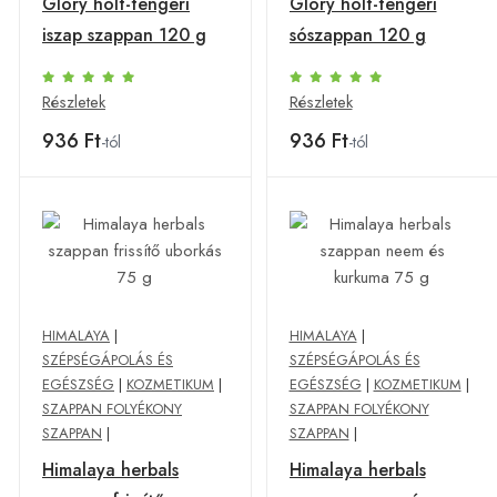
Glory holt-tengeri
Glory holt-tengeri
iszap szappan 120 g
sószappan 120 g
Részletek
Részletek
936 Ft
936 Ft
-tól
-tól
HIMALAYA
|
HIMALAYA
|
SZÉPSÉGÁPOLÁS ÉS
SZÉPSÉGÁPOLÁS ÉS
EGÉSZSÉG
|
KOZMETIKUM
|
EGÉSZSÉG
|
KOZMETIKUM
|
SZAPPAN FOLYÉKONY
SZAPPAN FOLYÉKONY
SZAPPAN
|
SZAPPAN
|
Himalaya herbals
Himalaya herbals