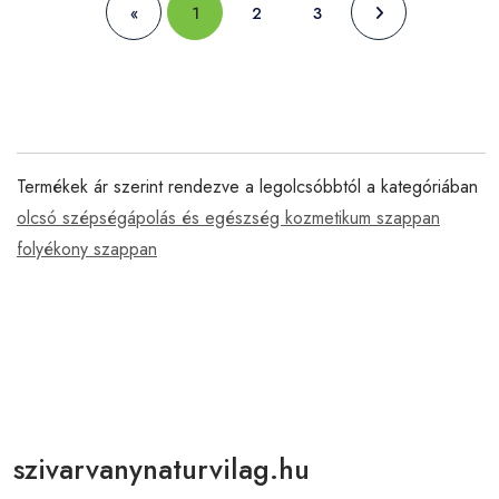
«
1
2
3
Termékek ár szerint rendezve a legolcsóbbtól a kategóriában
olcsó szépségápolás és egészség kozmetikum szappan
folyékony szappan
szivarvanynaturvilag.hu