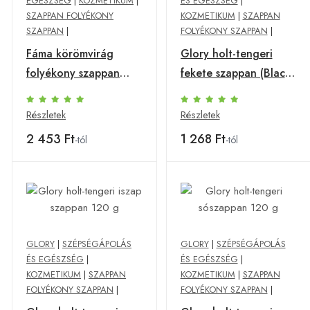
EGÉSZSÉG
|
KOZMETIKUM
|
ÉS EGÉSZSÉG
|
SZAPPAN FOLYÉKONY
KOZMETIKUM
|
SZAPPAN
SZAPPAN
|
FOLYÉKONY SZAPPAN
|
Fáma körömvirág
Glory holt-tengeri
folyékony szappan
fekete szappan (Black)
500 ml
120 g
Részletek
Részletek
2 453 Ft
1 268 Ft
-tól
-tól
GLORY
|
SZÉPSÉGÁPOLÁS
GLORY
|
SZÉPSÉGÁPOLÁS
ÉS EGÉSZSÉG
|
ÉS EGÉSZSÉG
|
KOZMETIKUM
|
SZAPPAN
KOZMETIKUM
|
SZAPPAN
FOLYÉKONY SZAPPAN
|
FOLYÉKONY SZAPPAN
|