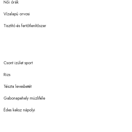
Női órák
Vízalapú orvosi
Tisztító és fertőtlenítőszer
Csont izület sport
Rizs
Tészta levesbetét
Gabonapehely müzliféle
Édes keksz nápolyi