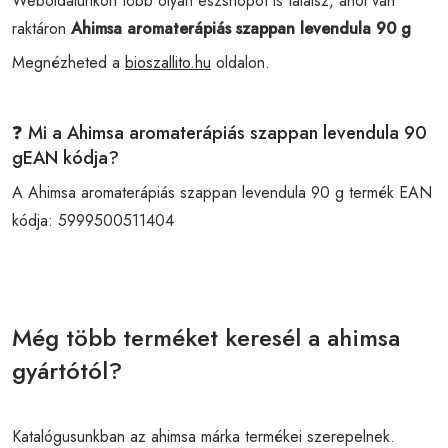
Weboldalunkon több olyan eszshopot is találsz, ahol van
raktáron
Ahimsa aromaterápiás szappan levendula 90 g
Megnézheted a
bioszallito.hu
oldalon.
❓ Mi a Ahimsa aromaterápiás szappan levendula 90
gEAN kódja?
A Ahimsa aromaterápiás szappan levendula 90 g termék EAN
kódja:
5999500511404
Még több terméket keresél a ahimsa
gyártótól?
Katalógusunkban az ahimsa márka termékei szerepelnek.