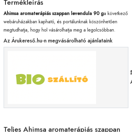
Termékleírás
Ahimsa aromaterápiás szappan levendula 90 g
a következő
webáruházakban kapható, és portálunknak köszönhetően
megtudhatja, hogy hol vásárolhatja meg a legolcsóbban.
Az Árukereső.hu-n megvásárolható ajánlataink
Teljes Ahimsa aromaterápiás szappan