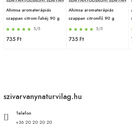
N
SZAPPAN FOLYÉKONY SZAPPAN
SZAPPAN FOLYÉKONY SZAPPAN
Ahimsa aromaterápiás
Ahimsa aromaterápiás
szappan citrom-fahéj 90 g
szappan citromfű 90 g
5/5
5/5
735 Ft
735 Ft
szivarvanynaturvilag.hu
Telefon
+36 20 20 20 20