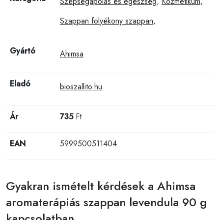
Szépségápolás és egészség
,
Kozmetikum
,
Szappan folyékony szappan
,
Gyártó
Ahimsa
Eladó
bioszallito.hu
Ár
735
Ft
EAN
5999500511404
Gyakran ismételt kérdések a Ahimsa
aromaterápiás szappan levendula 90 g
kapcsolatban