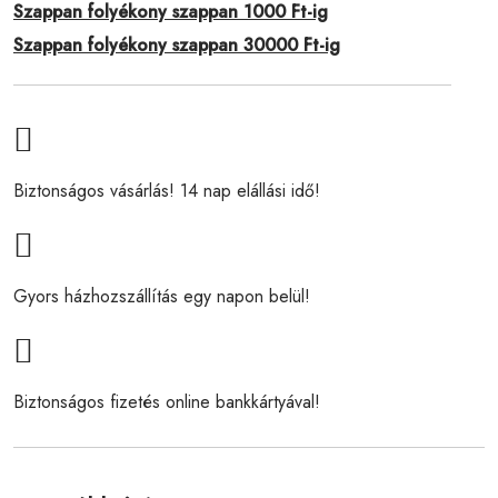
Szappan folyékony szappan 1000 Ft-ig
Szappan folyékony szappan 30000 Ft-ig
Biztonságos vásárlás! 14 nap elállási idő!
Gyors házhozszállítás egy napon belül!
Biztonságos fizetés online bankkártyával!