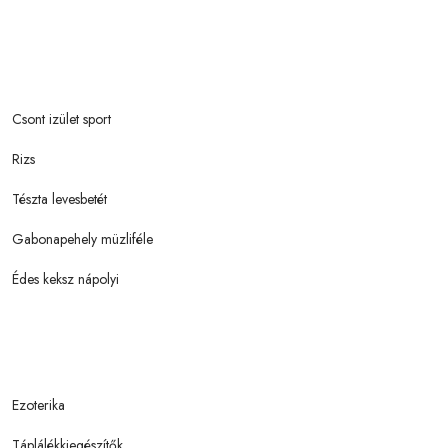
Csont izület sport
Rizs
Tészta levesbetét
Gabonapehely müzliféle
Édes keksz nápolyi
Ezoterika
Táplálékkiegészítők