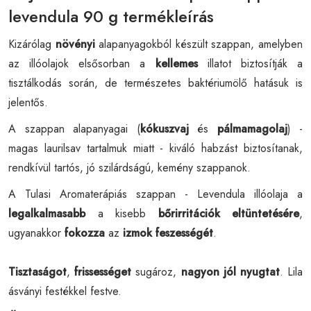
levendula 90 g termékleírás
Kizárólag
növényi
alapanyagokból készült szappan, amelyben
az illóolajok elsősorban a
kellemes
illatot biztosítják a
tisztálkodás során, de természetes baktériumölő hatásuk is
jelentős.
A szappan alapanyagai (
kókuszvaj
és
pálmamagolaj
) -
magas laurilsav tartalmuk miatt - kiváló habzást biztosítanak,
rendkívül tartós, jó szilárdságú, kemény szappanok.
A Tulasi Aromaterápiás szappan - Levendula illóolaja a
legalkalmasabb
a kisebb
bőrirritációk eltüntetésére
,
ugyanakkor
fokozza
az
izmok
feszességét
.
Tisztaságot
,
frissességet
sugároz,
nagyon jól nyugtat
. Lila
ásványi festékkel festve.