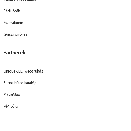
Férfi órák
Multivitamin
Gasztronómia
Partnerek
Unique-LED webáruház
Furne bútor katalóg
PlázaMax
VM bútor