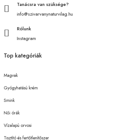
Tanácsra van szüksége?
info@szivarvanynaturvilag.hu
Rólunk
Instagram
Top kategóriák
Magvak
Gyógyhatású krém
Smink
Női órák
Vízalapú orvosi
Tisztító és fertőtlenítőszer