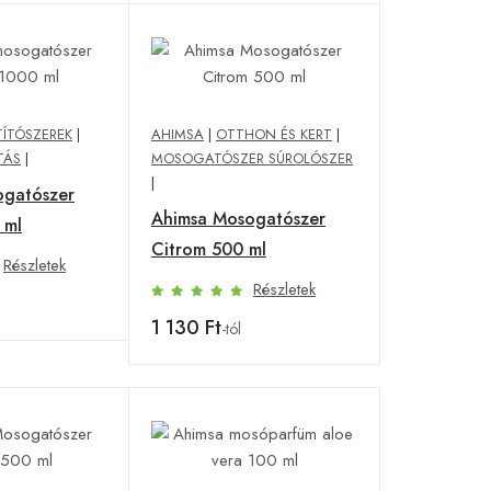
TÍTÓSZEREK
|
AHIMSA
|
OTTHON ÉS KERT
|
TÁS
|
MOSOGATÓSZER SÚROLÓSZER
|
ogatószer
Ahimsa Mosogatószer
 ml
Citrom 500 ml
Részletek
Részletek
1 130 Ft
-tól