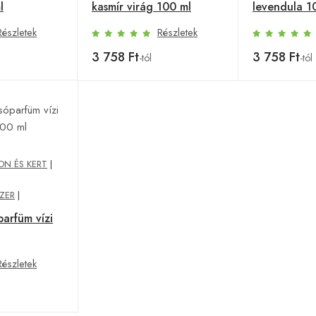
l
kasmír virág 100 ml
levendula 1
Részletek
Részletek
3 758 Ft
3 758 Ft
-tól
-tól
N ÉS KERT
|
ZER
|
arfüm vízi
Részletek