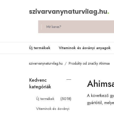
szivarvanynaturvilag.hu
.
Új termékek
Vitaminok és ásványi anyagok
szivarvanynaturvilag.hu
Produkty od značky Ahimsa
Kedvenc
Ahims
kategóriák
A következő gyá
Új termékek
(5018)
gyártótól, mely
Vitaminok és ásványi