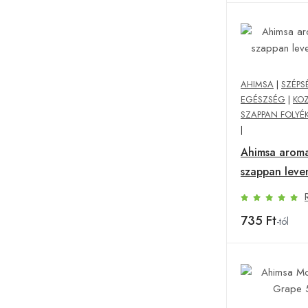
AHIMSA
|
SZÉPS
EGÉSZSÉG
|
KO
SZAPPAN FOLYÉ
|
Ahimsa aroma
szappan leve
735 Ft
-tól