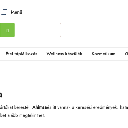
Menü
Étel táplálkozás
Wellness készülék
Kozmetikum
G
a
rtókat kerestél:
Ahimsa
és itt vannak a keresési eredmények. Kat
eket alább megtekinthet.