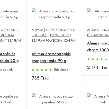
ÉGÁPOLÁS ÉS
AHIMSA
|
SZÉPSÉGÁPOLÁS ÉS
AHIMSA
|
TISZ
ZMETIKUM
|
EGÉSZSÉG
|
KOZMETIKUM
|
KÉZI MOSOGA
KONY SZAPPAN
SZAPPAN FOLYÉKONY SZAPPAN
Ahimsa mos
|
citrom 1000
terápiás
Ahimsa aromaterápiás
ndula 90 g
szappan teafa 90 g
2 174 Ft
-tól
Részletek
Részletek
735 Ft
-tól