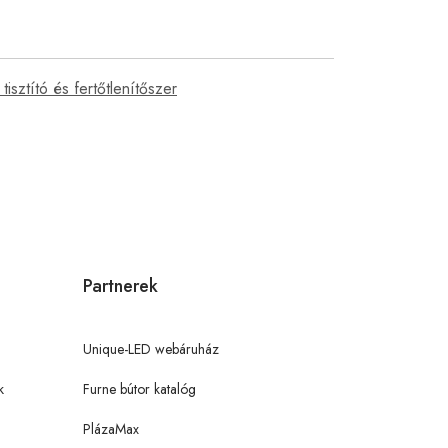
tisztító és fertőtlenítőszer
Partnerek
Unique-LED webáruház
k
Furne bútor katalóg
PlázaMax