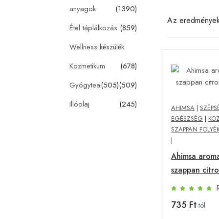
anyagok
(1390)
Az eredménye
Étel táplálkozás
(859)
Wellness készülék
Kozmetikum
(678)
Gyógytea
(505)
(509)
Illóolaj
(245)
AHIMSA
|
SZÉPS
EGÉSZSÉG
|
KO
SZAPPAN FOLYÉ
|
Ahimsa aroma
szappan citr
g
735 Ft
-tól