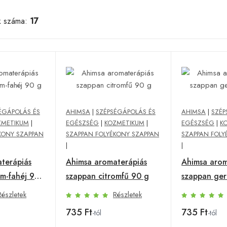
k száma:
17
ÉGÁPOLÁS ÉS
AHIMSA
|
SZÉPSÉGÁPOLÁS ÉS
AHIMSA
|
SZÉP
ZMETIKUM
|
EGÉSZSÉG
|
KOZMETIKUM
|
EGÉSZSÉG
|
K
KONY SZAPPAN
SZAPPAN FOLYÉKONY SZAPPAN
SZAPPAN FOLY
|
|
terápiás
Ahimsa aromaterápiás
Ahimsa arom
om-fahéj 90
szappan citromfű 90 g
szappan ge
Részletek
Részletek
735 Ft
735 Ft
-tól
-tól