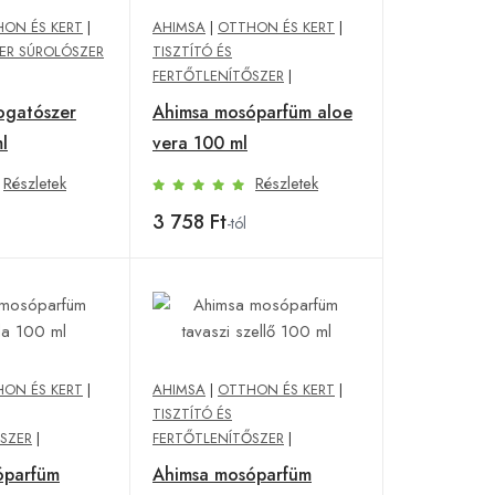
ON ÉS KERT
|
AHIMSA
|
OTTHON ÉS KERT
|
R SÚROLÓSZER
TISZTÍTÓ ÉS
FERTŐTLENÍTŐSZER
|
ogatószer
Ahimsa mosóparfüm aloe
l
vera 100 ml
Részletek
Részletek
3 758 Ft
-tól
ON ÉS KERT
|
AHIMSA
|
OTTHON ÉS KERT
|
TISZTÍTÓ ÉS
SZER
|
FERTŐTLENÍTŐSZER
|
óparfüm
Ahimsa mosóparfüm