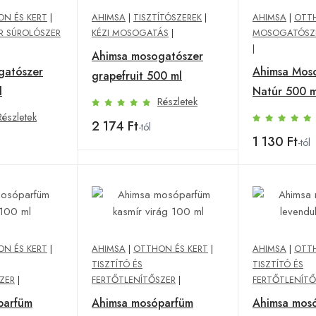
N ÉS KERT
|
AHIMSA
|
TISZTÍTÓSZEREK
|
AHIMSA
|
OTTH
 SÚROLÓSZER
KÉZI MOSOGATÁS
|
MOSOGATÓSZE
|
Ahimsa mosogatószer
gatószer
Ahimsa Mos
grapefruit 500 ml
l
Natúr 500 m
Részletek
Részletek
2 174 Ft
-tól
1 130 Ft
-tól
N ÉS KERT
|
AHIMSA
|
OTTHON ÉS KERT
|
AHIMSA
|
OTTH
TISZTÍTÓ ÉS
TISZTÍTÓ ÉS
ZER
|
FERTŐTLENÍTŐSZER
|
FERTŐTLENÍTŐ
parfüm
Ahimsa mosóparfüm
Ahimsa mos