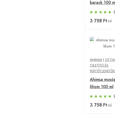
barack 100 m
3 758 Ft
-tól
AHIMSA
|
OTTHO
TISZTÍTÓ ÉS
FERTŐTLENÍTŐS
Ahimsa mosóp
liliom 100 ml
3 758 Ft
-tól