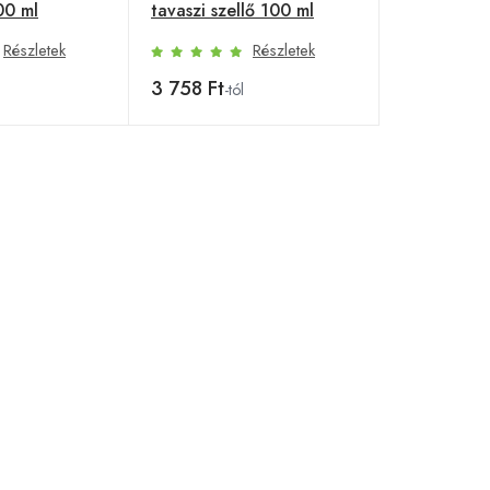
00 ml
tavaszi szellő 100 ml
Részletek
Részletek
3 758 Ft
-tól