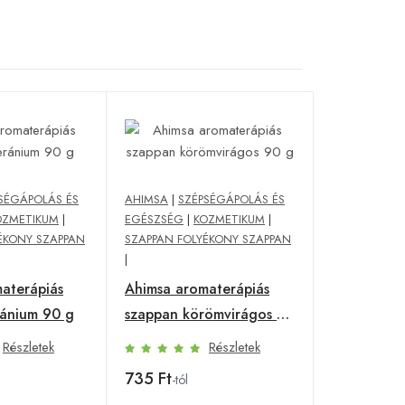
SÉGÁPOLÁS ÉS
AHIMSA
|
SZÉPSÉGÁPOLÁS ÉS
OZMETIKUM
|
EGÉSZSÉG
|
KOZMETIKUM
|
ÉKONY SZAPPAN
SZAPPAN FOLYÉKONY SZAPPAN
|
aterápiás
Ahimsa aromaterápiás
ránium 90 g
szappan körömvirágos 90
g
Részletek
Részletek
735 Ft
-tól