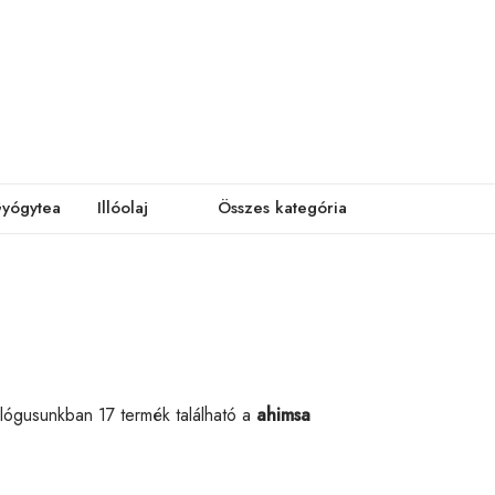
yógytea
Illóolaj
Összes kategória
alógusunkban 17 termék található a
ahimsa