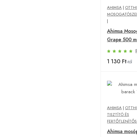
AHIMSA
|
OTTHO
MOSOGATÓSZER
|
Ahimsa Moso
Grape 500 m
1 130 Ft
-tól
AHIMSA
|
OTTHO
TISZTÍTÓ ÉS
FERTŐTLENÍTŐS
Ahimsa mosó