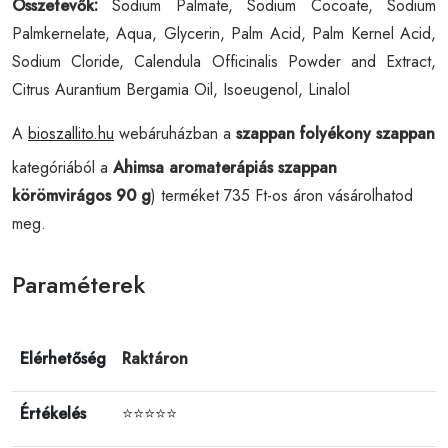
Összetevők:
Sodium Palmate, Sodium Cocoate, Sodium
Palmkernelate, Aqua, Glycerin, Palm Acid, Palm Kernel Acid,
Sodium Cloride, Calendula Officinalis Powder and Extract,
Citrus Aurantium Bergamia Oil, Isoeugenol, Linalol
A
bioszallito.hu
webáruházban a
szappan folyékony szappan
kategóriából a
Ahimsa aromaterápiás szappan
körömvirágos 90 g
) terméket 735 Ft-os áron vásárolhatod
meg.
Paraméterek
Elérhetőség
Raktáron
Értékelés
⭐⭐⭐⭐⭐