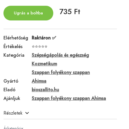
735 Ft
Ugrás a boltba
Elérhetőség
Raktáron ✅
Értékelés
⭐⭐⭐⭐⭐
Kategória
Szépségápolás és egészség
Kozmetikum
Szappan folyékony szappan
Gyártó
Ahimsa
Eladó
bioszallito.hu
Ajánljuk
Szappan folyékony szappan Ahimsa
Részletek
Árkategória: