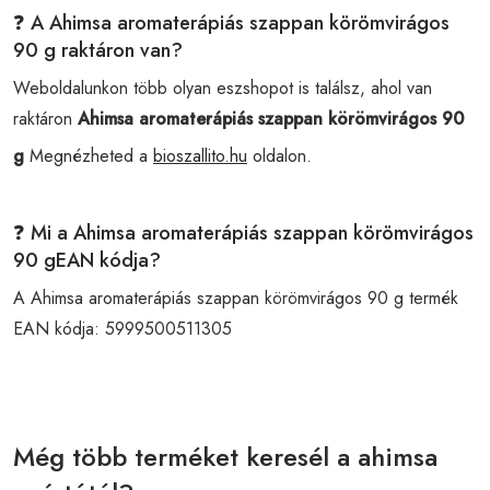
❓ A Ahimsa aromaterápiás szappan körömvirágos
90 g raktáron van?
Weboldalunkon több olyan eszshopot is találsz, ahol van
raktáron
Ahimsa aromaterápiás szappan körömvirágos 90
g
Megnézheted a
bioszallito.hu
oldalon.
❓ Mi a Ahimsa aromaterápiás szappan körömvirágos
90 gEAN kódja?
A Ahimsa aromaterápiás szappan körömvirágos 90 g termék
EAN kódja:
5999500511305
Még több terméket keresél a ahimsa