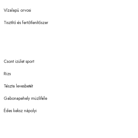
Vízalapú orvosi
Tisztító és fertőtlenítőszer
Csont izület sport
Rizs
Tészta levesbetét
Gabonapehely müzliféle
Édes keksz nápolyi