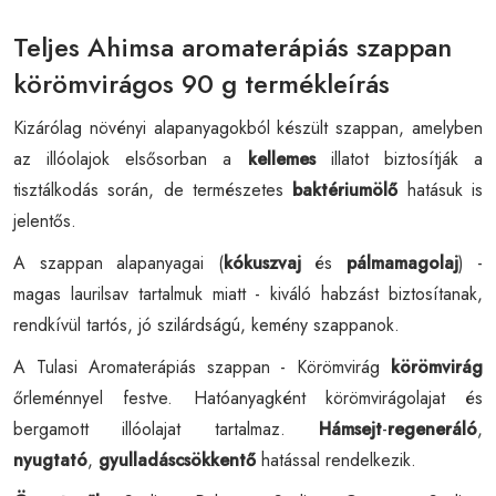
Teljes Ahimsa aromaterápiás szappan
körömvirágos 90 g termékleírás
Kizárólag növényi alapanyagokból készült szappan, amelyben
az illóolajok elsősorban a
kellemes
illatot biztosítják a
tisztálkodás során, de természetes
baktériumölő
hatásuk is
jelentős.
A szappan alapanyagai (
kókuszvaj
és
pálmamagolaj
) -
magas laurilsav tartalmuk miatt - kiváló habzást biztosítanak,
rendkívül tartós, jó szilárdságú, kemény szappanok.
A Tulasi Aromaterápiás szappan - Körömvirág
körömvirág
őrleménnyel festve. Hatóanyagként körömvirágolajat és
bergamott illóolajat tartalmaz.
Hámsejt
-
regeneráló
,
nyugtató
,
gyulladáscsökkentő
hatással rendelkezik.