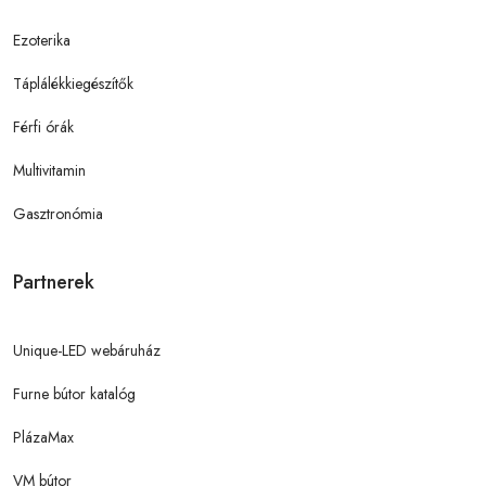
Ezoterika
Táplálékkiegészítők
Férfi órák
Multivitamin
Gasztronómia
Partnerek
Unique-LED webáruház
Furne bútor katalóg
PlázaMax
VM bútor