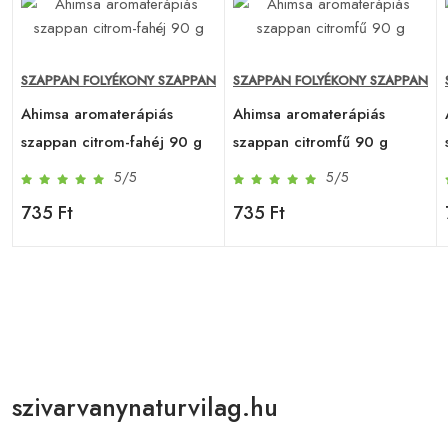
N
SZAPPAN FOLYÉKONY SZAPPAN
SZAPPAN FOLYÉKONY SZAPPAN
Ahimsa aromaterápiás
Ahimsa aromaterápiás
szappan citrom-fahéj 90 g
szappan citromfű 90 g
5/5
5/5
735 Ft
735 Ft
szivarvanynaturvilag.hu