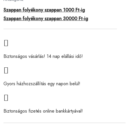
Szappan folyékony szappan 1000 Ft-ig
Szappan folyékony szappan 30000 Ft-ig
Biztonságos vásárlás! 14 nap elállási idő!
Gyors házhozszállítás egy napon belül!
Biztonságos fizetés online bankkártyával!