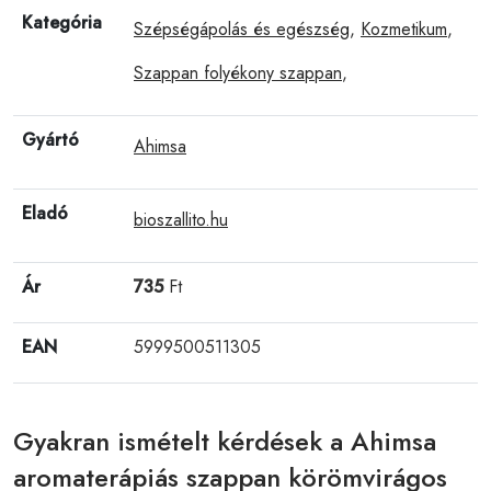
Kategória
Szépségápolás és egészség
,
Kozmetikum
,
Szappan folyékony szappan
,
Gyártó
Ahimsa
Eladó
bioszallito.hu
Ár
735
Ft
EAN
5999500511305
Gyakran ismételt kérdések a Ahimsa
aromaterápiás szappan körömvirágos