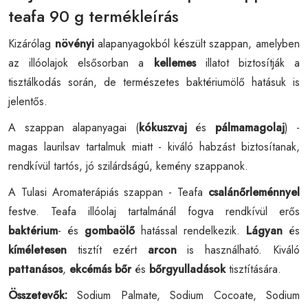
teafa 90 g termékleírás
Kizárólag
növényi
alapanyagokból készült szappan, amelyben
az illóolajok elsősorban a
kellemes
illatot biztosítják a
tisztálkodás során, de természetes baktériumölő hatásuk is
jelentős.
A szappan alapanyagai (
kókuszvaj
és
pálmamagolaj
) -
magas laurilsav tartalmuk miatt - kiváló habzást biztosítanak,
rendkívül tartós, jó szilárdságú, kemény szappanok.
A Tulasi Aromaterápiás szappan - Teafa
csalánőrleménnyel
festve. Teafa illóolaj tartalmánál fogva rendkívül erős
baktérium
- és
gombaölő
hatással rendelkezik.
Lágyan
és
kíméletesen
tisztít ezért
arcon
is használható. Kiváló
pattanásos
,
ekcémás bőr
és
bőrgyulladások
tisztítására.
Összetevők:
Sodium Palmate, Sodium Cocoate, Sodium