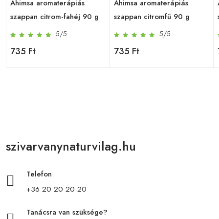
Ahimsa aromaterápiás
Ahimsa aromaterápiás
szappan citrom-fahéj 90 g
szappan citromfű 90 g
5/5
5/5
735 Ft
735 Ft
szivarvanynaturvilag.hu
Telefon
+36 20 20 20 20
Tanácsra van szüksége?