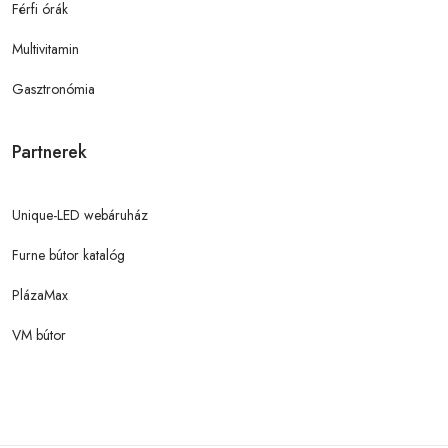
Férfi órák
Multivitamin
Gasztronómia
Partnerek
Unique-LED webáruház
Furne bútor katalóg
PlázaMax
VM bútor