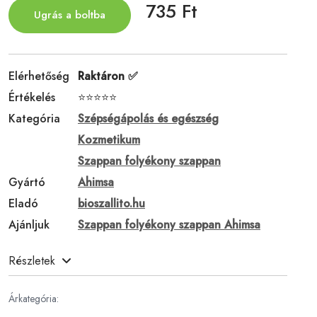
735 Ft
Ugrás a boltba
Elérhetőség
Raktáron ✅
Értékelés
⭐⭐⭐⭐⭐
Kategória
Szépségápolás és egészség
Kozmetikum
Szappan folyékony szappan
Gyártó
Ahimsa
Eladó
bioszallito.hu
Ajánljuk
Szappan folyékony szappan Ahimsa
Részletek
Árkategória: