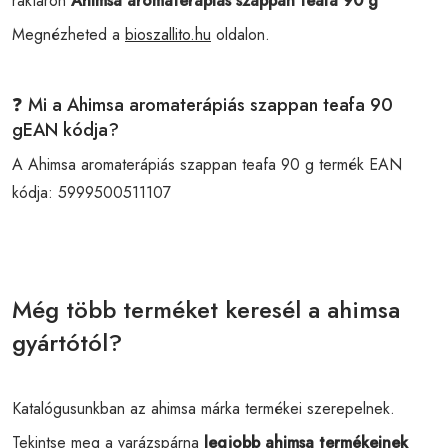
raktáron
Ahimsa aromaterápiás szappan teafa 90 g
Megnézheted a
bioszallito.hu
oldalon.
❓ Mi a Ahimsa aromaterápiás szappan teafa 90
gEAN kódja?
A Ahimsa aromaterápiás szappan teafa 90 g termék EAN
kódja:
5999500511107
Még több terméket keresél a ahimsa
gyártótól?
Katalógusunkban az ahimsa márka termékei szerepelnek.
Tekintse meg a varázspárna
legjobb ahimsa termékeinek