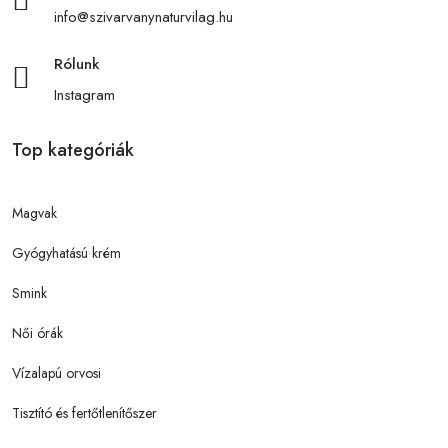
info@szivarvanynaturvilag.hu
Rólunk
Instagram
Top kategóriák
Magvak
Gyógyhatású krém
Smink
Női órák
Vízalapú orvosi
Tisztító és fertőtlenítőszer