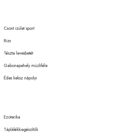
Csont izület sport
Rizs
Tészta levesbetét
Gabonapehely müzliféle
Édes keksz nápolyi
Ezoterika
Táplálékkiegészítők