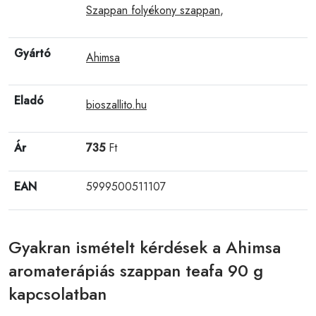
Szappan folyékony szappan
,
Gyártó
Ahimsa
Eladó
bioszallito.hu
Ár
735
Ft
EAN
5999500511107
Gyakran ismételt kérdések a Ahimsa
aromaterápiás szappan teafa 90 g
kapcsolatban