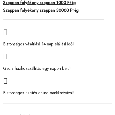
Szappan folyékony szappan 1000 Ft-ig
Szappan folyékony szappan 30000 Ft-ig
Biztonságos vásárlás! 14 nap elállási idő!
Gyors házhozszállítás egy napon belül!
Biztonságos fizetés online bankkártyával!