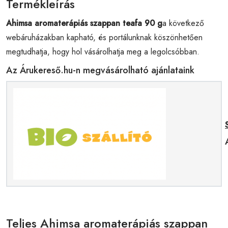
Termékleírás
Ahimsa aromaterápiás szappan teafa 90 g
a következő
webáruházakban kapható, és portálunknak köszönhetően
megtudhatja, hogy hol vásárolhatja meg a legolcsóbban.
Az Árukereső.hu-n megvásárolható ajánlataink
Teljes Ahimsa aromaterápiás szappan