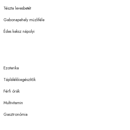
Tészta levesbetét
Gabonapehely müzliféle
Édes keksz nápolyi
Ezoterika
Táplálékkiegészítők
Férfi órák
Multivitamin
Gasztronómia