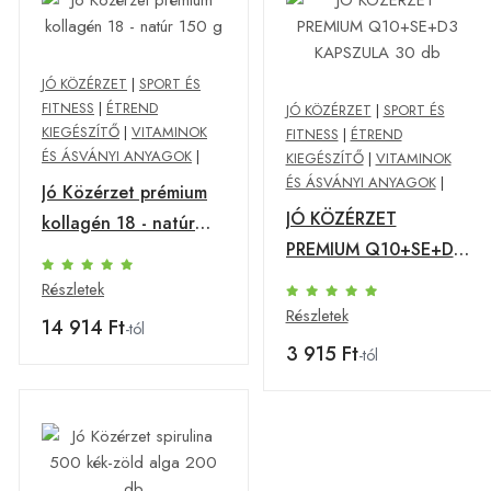
JÓ KÖZÉRZET
|
SPORT ÉS
FITNESS
|
ÉTREND
JÓ KÖZÉRZET
|
SPORT ÉS
KIEGÉSZÍTŐ
|
VITAMINOK
FITNESS
|
ÉTREND
ÉS ÁSVÁNYI ANYAGOK
|
KIEGÉSZÍTŐ
|
VITAMINOK
ÉS ÁSVÁNYI ANYAGOK
|
Jó Közérzet prémium
JÓ KÖZÉRZET
kollagén 18 - natúr
PREMIUM Q10+SE+D3
150 g
KAPSZULA 30 db
Részletek
Részletek
14 914 Ft
-tól
3 915 Ft
-tól