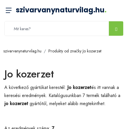
szivarvanynaturvilag.hu
.
szivarvanynaturvilag.hu
Produkty od značky Jo kozerzet
Jo kozerzet
A következő gyártókat kerestél:
Jo kozerzet
és itt vannak a
keresési eredmények. Katalógusunkban 7 termék található a
jo kozerzet
gyártótól, melyeket alább megtekinthet.
Az eredmények száma:
7