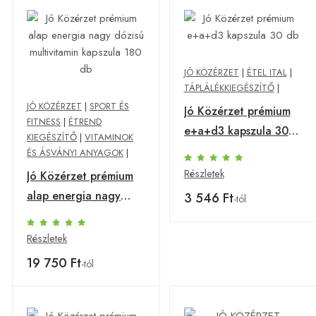
JÓ KÖZÉRZET
|
ÉTEL ITAL
|
TÁPLÁLÉKKIEGÉSZÍTŐ
|
JÓ KÖZÉRZET
|
SPORT ÉS
Jó Közérzet prémium
FITNESS
|
ÉTREND
e+a+d3 kapszula 30
KIEGÉSZÍTŐ
|
VITAMINOK
db
ÉS ÁSVÁNYI ANYAGOK
|
Részletek
Jó Közérzet prémium
alap energia nagy
3 546 Ft
-tól
dózisú multivitamin
kapszula 180 db
Részletek
19 750 Ft
-tól