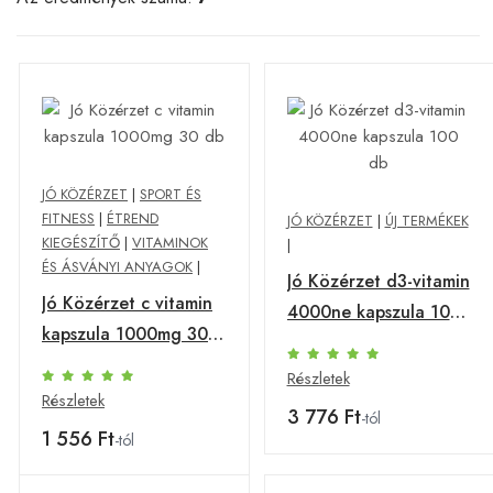
JÓ KÖZÉRZET
|
SPORT ÉS
FITNESS
|
ÉTREND
JÓ KÖZÉRZET
|
ÚJ TERMÉKEK
KIEGÉSZÍTŐ
|
VITAMINOK
|
ÉS ÁSVÁNYI ANYAGOK
|
Jó Közérzet d3-vitamin
Jó Közérzet c vitamin
4000ne kapszula 100
kapszula 1000mg 30
db
db
Részletek
Részletek
3 776 Ft
-tól
1 556 Ft
-tól