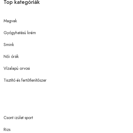
Top kategóriák
Magvak
Gyógyhatású krém
Smink
Női órák
Vízalapú orvosi
Tisztító és fertőtlenítőszer
Csont izület sport
Rizs