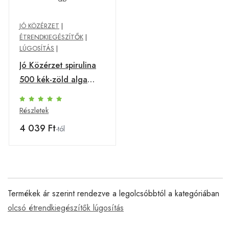
JÓ KÖZÉRZET
|
ÉTRENDKIEGÉSZÍTŐK
|
LÚGOSÍTÁS
|
Jó Közérzet spirulina
500 kék-zöld alga
200 db
Részletek
4 039 Ft
-tól
Termékek ár szerint rendezve a legolcsóbbtól a kategóriában
olcsó étrendkiegészítők lúgosítás