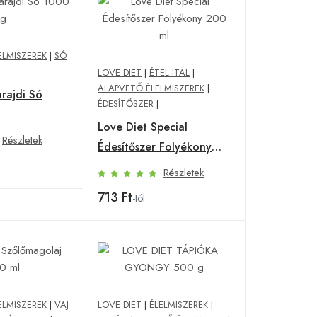
ELMISZEREK
|
SÓ
LOVE DIET
|
ÉTEL ITAL
|
ALAPVETŐ ÉLELMISZEREK
|
rajdi Só
ÉDESÍTŐSZER
|
Love Diet Special
Részletek
Édesítőszer Folyékony
200 ml
Részletek
713 Ft
-tól
ELMISZEREK
|
VAJ
LOVE DIET
|
ÉLELMISZEREK
|