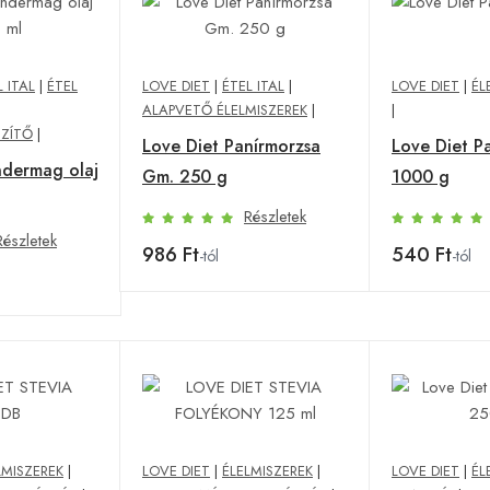
L ITAL
|
ÉTEL
LOVE DIET
|
ÉTEL ITAL
|
LOVE DIET
|
ÉL
ALAPVETŐ ÉLELMISZEREK
|
|
SZÍTŐ
|
Love Diet Panírmorzsa
Love Diet Pa
ndermag olaj
Gm. 250 g
1000 g
Részletek
Részletek
986 Ft
540 Ft
-tól
-tól
LMISZEREK
|
LOVE DIET
|
ÉLELMISZEREK
|
LOVE DIET
|
ÉL