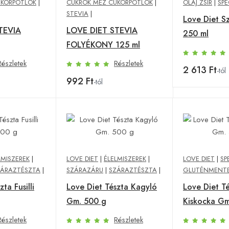
UKORPÓTLÓK
|
CUKROK MÉZ CUKORPÓTLÓK
|
OLAJ ZSÍR
|
SPE
STEVIA
|
Love Diet S
TEVIA
LOVE DIET STEVIA
250 ml
FOLYÉKONY 125 ml
Részletek
Részletek
2 613 Ft
-tól
992 Ft
-tól
LMISZEREK
|
LOVE DIET
|
ÉLELMISZEREK
|
LOVE DIET
|
SP
ZÁRAZTÉSZTA
|
SZÁRAZÁRU
|
SZÁRAZTÉSZTA
|
GLUTÉNMENT
ta Fusilli
Love Diet Tészta Kagyló
Love Diet T
Gm. 500 g
Kiskocka Gm
Részletek
Részletek