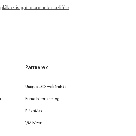
 táplálkozás gabonapehely müzliféle
Partnerek
Unique-LED webáruház
k
Furne bútor katalóg
PlázaMax
VM bútor