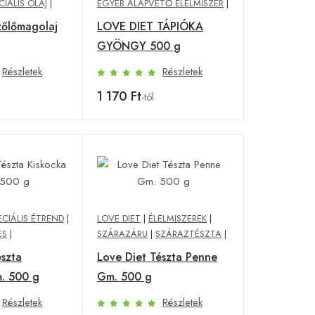
CIÁLIS OLAJ
|
EGYÉB ALAPVETŐ ÉLELMISZER
|
zőlőmagolaj
LOVE DIET TÁPIÓKA
GYÖNGY 500 g
Részletek
Részletek
1 170 Ft
-tól
ECIÁLIS ÉTREND
|
LOVE DIET
|
ÉLELMISZEREK
|
ES
|
SZÁRAZÁRU
|
SZÁRAZTÉSZTA
|
észta
Love Diet Tészta Penne
. 500 g
Gm. 500 g
Részletek
Részletek