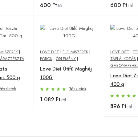
600 Ft
600 Ft
-tól
-tól
LMISZEREK
|
LOVE DIET
|
ÉLELMISZEREK
|
LOVE DIET
|
ÉT
ZÁRAZTÉSZTA
|
POROK
|
ŐRLEMÉNY
|
TÁPLÁLKOZÁS
|
GABONAPEHELY
szta
Love Diet Útifű Maghéj
Love Diet Z
m. 500 g
100G
400 g
Részletek
Részletek
1 082 Ft
-tól
896 Ft
-tól