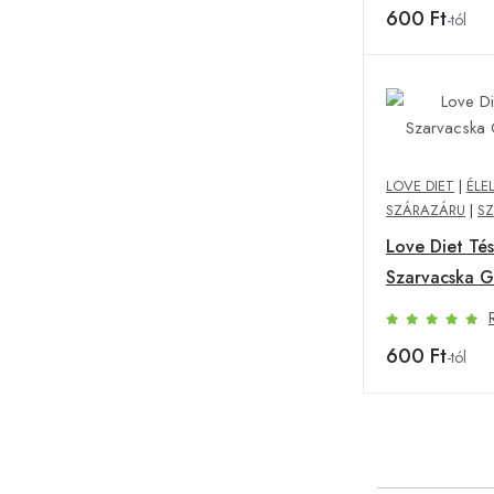
600 Ft
-tól
LOVE DIET
|
ÉLE
SZÁRAZÁRU
|
S
Love Diet Té
Szarvacska G
600 Ft
-tól