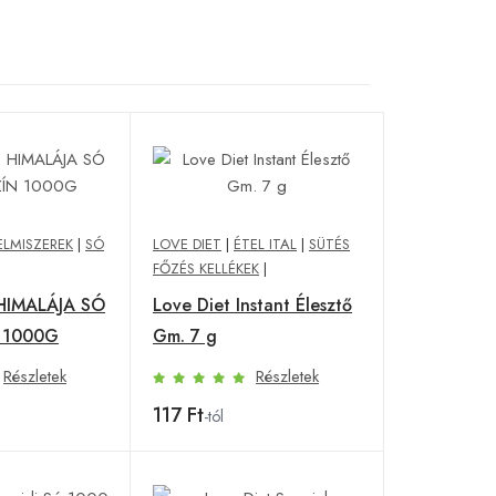
ELMISZEREK
|
SÓ
LOVE DIET
|
ÉTEL ITAL
|
SÜTÉS
FŐZÉS KELLÉKEK
|
HIMALÁJA SÓ
Love Diet Instant Élesztő
 1000G
Gm. 7 g
Részletek
Részletek
117 Ft
-tól