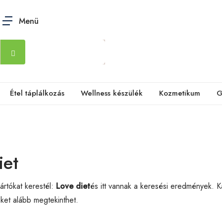
Menü
Étel táplálkozás
Wellness készülék
Kozmetikum
G
iet
rtókat kerestél:
Love diet
és itt vannak a keresési eredmények. K
eket alább megtekinthet.