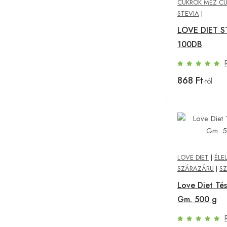
CUKROK MÉZ C
STEVIA
|
LOVE DIET S
100DB
868 Ft
-tól
LOVE DIET
|
ÉLE
SZÁRAZÁRU
|
S
Love Diet Tész
Gm. 500 g