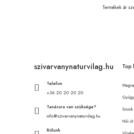
Termékek ár sz
szivarvanynaturvilag.hu
Top 
Telefon
Magva
+36 20 20 20 20
Gyógy
Tanácsra van szüksége?
Smink
info@szivarvanynaturvilag.hu
Női ór
Rólunk
Vízala