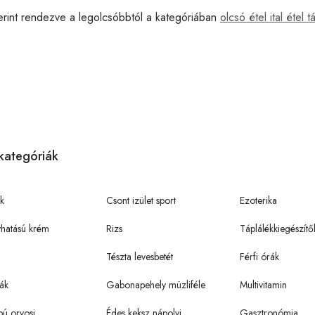
erint rendezve a legolcsóbbtól a kategóriában
olcsó étel ital étel
kategóriák
k
Csont izület sport
Ezoterika
hatású krém
Rizs
Táplálékkiegészítő
Tészta levesbetét
Férfi órák
ák
Gabonapehely müzliféle
Multivitamin
pú orvosi
Édes keksz nápolyi
Gasztronómia