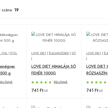
k száma:
19
L ITAL
|
ÉTEL
LOVE DIET
|
ÉLELMISZEREK
|
SÓ
LOVE DIET
|
ÉL
|
|
esnégyes
LOVE DIET HIMALÁJA SÓ
LOVE DIET 
t 500 g
FEHÉR 1000G
RÓZSASZÍN
Részletek
Részletek
741 Ft
741 Ft
-tól
-tól