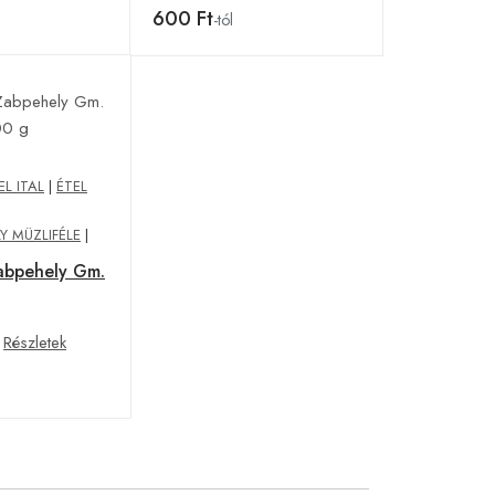
600 Ft
-tól
EL ITAL
|
ÉTEL
 MÜZLIFÉLE
|
abpehely Gm.
Részletek