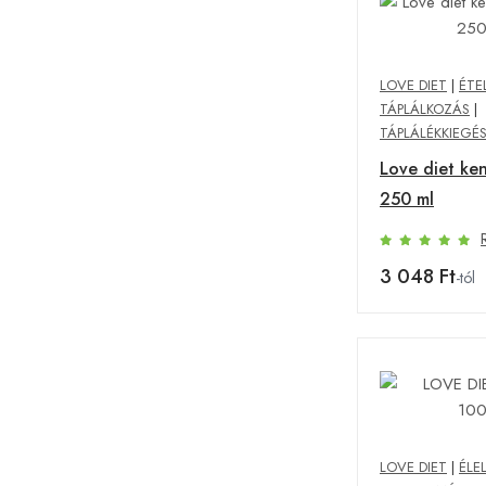
LOVE DIET
|
ÉTE
TÁPLÁLKOZÁS
|
TÁPLÁLÉKKIEGÉ
Love diet ke
250 ml
3 048 Ft
-tól
LOVE DIET
|
ÉLE