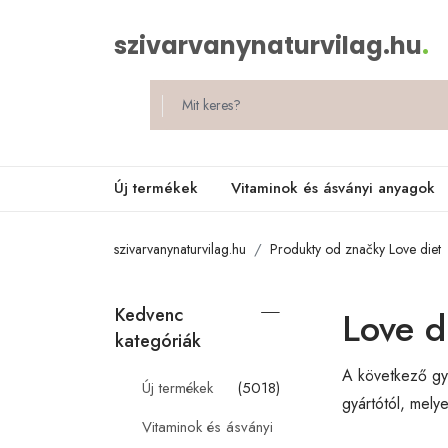
szivarvanynaturvilag.hu
.
Új termékek
Vitaminok és ásványi anyagok
szivarvanynaturvilag.hu
Produkty od značky Love diet
Kedvenc
Love d
kategóriák
A következő gyá
Új termékek
(5018)
gyártótól, mely
Vitaminok és ásványi