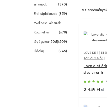
anyagok
(1390)
Az eredménye
Étel táplálkozás
(859)
Wellness készülék
Kozmetikum
(678)
Gyógytea
(505)
(509)
Illóolaj
(245)
LOVE DIET
|
ÉTE
TÁPLÁLKOZÁS
|
Love diet éd
stevia+eritri
2 439 Ft
-tól