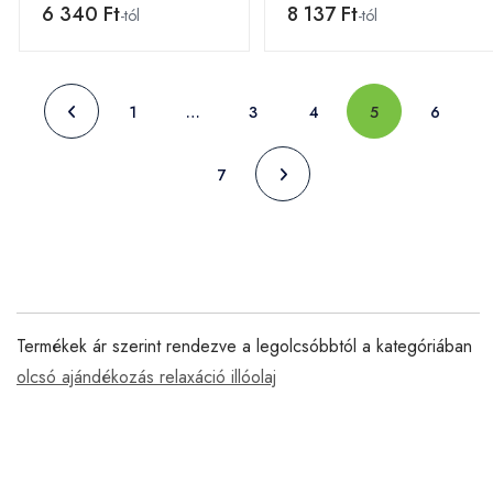
6 340 Ft
8 137 Ft
-tól
-tól
1
…
3
4
5
6
7
Termékek ár szerint rendezve a legolcsóbbtól a kategóriában
olcsó ajándékozás relaxáció illóolaj