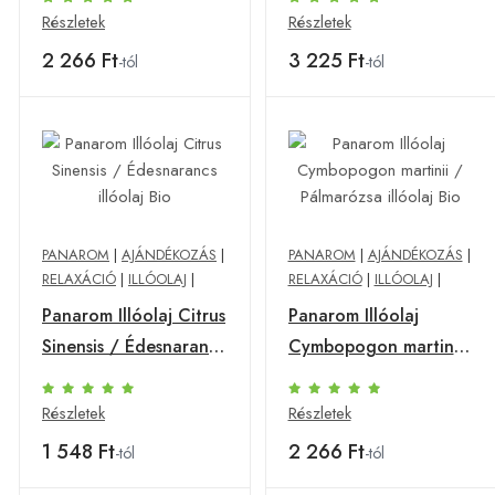
Részletek
Részletek
2 266 Ft
3 225 Ft
-tól
-tól
PANAROM
|
AJÁNDÉKOZÁS
|
PANAROM
|
AJÁNDÉKOZÁS
|
RELAXÁCIÓ
|
ILLÓOLAJ
|
RELAXÁCIÓ
|
ILLÓOLAJ
|
Panarom Illóolaj Citrus
Panarom Illóolaj
Sinensis / Édesnarancs
Cymbopogon martinii
illóolaj Bio
/ Pálmarózsa illóolaj
Bio
Részletek
Részletek
1 548 Ft
2 266 Ft
-tól
-tól