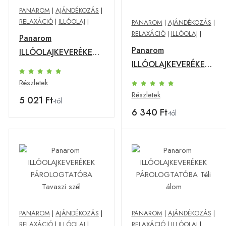
PANAROM
|
AJÁNDÉKOZÁS
|
RELAXÁCIÓ
|
ILLÓOLAJ
|
PANAROM
|
AJÁNDÉKOZÁS
|
RELAXÁCIÓ
|
ILLÓOLAJ
|
Panarom
Panarom
ILLÓOLAJKEVERÉKEK
ILLÓOLAJKEVERÉKEK
PÁROLOGTATÓBA
PÁROLOGTATÓBA
Indián nyár
Részletek
Mindentudó illóolaj-
Részletek
5 021 Ft
-tól
keverék
6 340 Ft
-tól
PANAROM
|
AJÁNDÉKOZÁS
|
PANAROM
|
AJÁNDÉKOZÁS
|
RELAXÁCIÓ
|
ILLÓOLAJ
|
RELAXÁCIÓ
|
ILLÓOLAJ
|