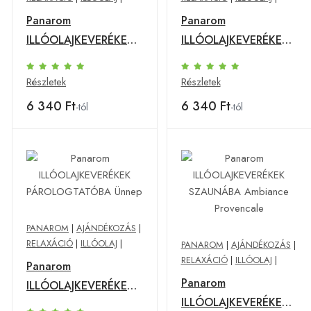
Panarom
Panarom
ILLÓOLAJKEVERÉKEK
ILLÓOLAJKEVERÉKEK
PÁROLOGTATÓBA
PÁROLOGTATÓBA Téli
Tavaszi szél
álom
Részletek
Részletek
6 340 Ft
6 340 Ft
-tól
-tól
PANAROM
|
AJÁNDÉKOZÁS
|
RELAXÁCIÓ
|
ILLÓOLAJ
|
PANAROM
|
AJÁNDÉKOZÁS
|
RELAXÁCIÓ
|
ILLÓOLAJ
|
Panarom
Panarom
ILLÓOLAJKEVERÉKEK
ILLÓOLAJKEVERÉKEK
PÁROLOGTATÓBA