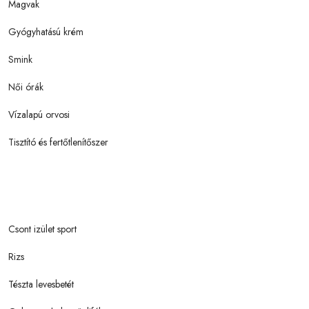
Magvak
Gyógyhatású krém
Smink
Női órák
Vízalapú orvosi
Tisztító és fertőtlenítőszer
Csont izület sport
Rizs
Tészta levesbetét