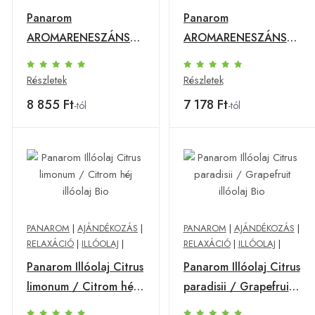
Panarom
Panarom
AROMARENESZÁNSZ
AROMARENESZÁNSZ
Aromareneszánsz Izom
Aromareneszánsz
és ízületi megoldások
Nyugtató,
Részletek
Részletek
3-as illóolaj szett
harmonizáló 3-as
8 855 Ft
7 178 Ft
-tól
-tól
illóolaj szett
PANAROM
|
AJÁNDÉKOZÁS
|
PANAROM
|
AJÁNDÉKOZÁS
|
RELAXÁCIÓ
|
ILLÓOLAJ
|
RELAXÁCIÓ
|
ILLÓOLAJ
|
Panarom Illóolaj Citrus
Panarom Illóolaj Citrus
limonum / Citrom héj
paradisii / Grapefruit
illóolaj Bio
illóolaj Bio