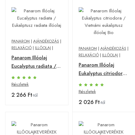
PANAROM
|
AJÁNDÉKOZÁS
|
RELAXÁCIÓ
|
ILLÓOLAJ
|
PANAROM
|
AJÁNDÉKOZÁS
|
RELAXÁCIÓ
|
ILLÓOLAJ
|
Panarom Illóolaj
Panarom Illóolaj
Eucalyptus radiata /
Eukalyptus citriodora
Eukaliptusz radiata
/ Vietnámi eukaliptusz
illóolaj
Részletek
illóolaj Bio
Részletek
2 266 Ft
-tól
2 026 Ft
-tól