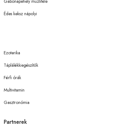
Gabonapehely müzliféle
Édes keksz nápolyi
Ezoterika
Táplálékkiegészítők
Férfi órák
Multivitamin
Gasztronómia
Partnerek