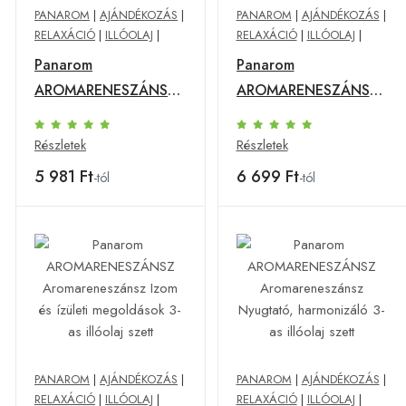
PANAROM
|
AJÁNDÉKOZÁS
|
PANAROM
|
AJÁNDÉKOZÁS
|
RELAXÁCIÓ
|
ILLÓOLAJ
|
RELAXÁCIÓ
|
ILLÓOLAJ
|
Panarom
Panarom
AROMARENESZÁNSZ
AROMARENESZÁNSZ
Aromareneszánsz
Aromareneszánsz
Energetizáló-erősítő 3-
Gyerekeknek illóolaj
Részletek
Részletek
as illóolaj szett
3-as szett
5 981 Ft
6 699 Ft
-tól
-tól
PANAROM
|
AJÁNDÉKOZÁS
|
PANAROM
|
AJÁNDÉKOZÁS
|
RELAXÁCIÓ
|
ILLÓOLAJ
|
RELAXÁCIÓ
|
ILLÓOLAJ
|