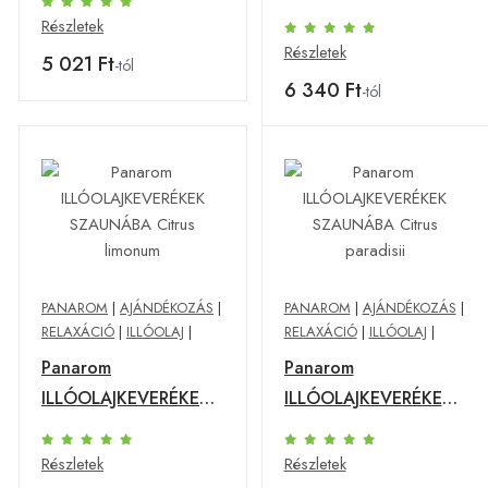
SZAUNÁBA Ambiance
Ünnep
Részletek
Provencale
Részletek
5 021 Ft
-tól
6 340 Ft
-tól
PANAROM
|
AJÁNDÉKOZÁS
|
PANAROM
|
AJÁNDÉKOZÁS
|
RELAXÁCIÓ
|
ILLÓOLAJ
|
RELAXÁCIÓ
|
ILLÓOLAJ
|
Panarom
Panarom
ILLÓOLAJKEVERÉKEK
ILLÓOLAJKEVERÉKEK
SZAUNÁBA Citrus
SZAUNÁBA Citrus
limonum
paradisii
Részletek
Részletek